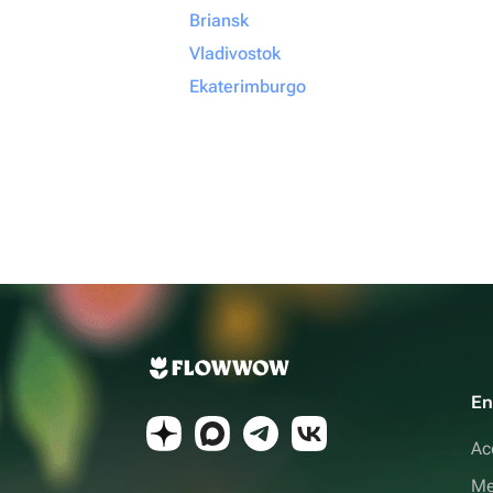
Briansk
Vladivostok
Ekaterimburgo
En
Ac
Me