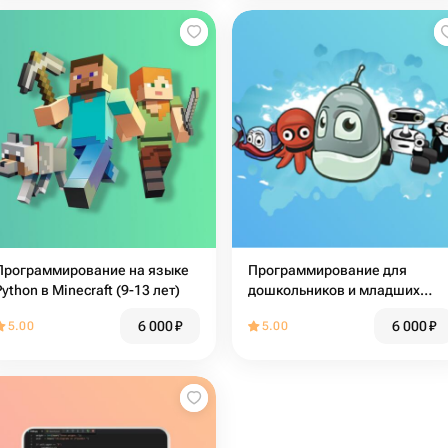
Программирование на языке
Программирование для
Python в Minecraft (9-13 лет)
дошкольников и младших
школьников
6 000
₽
6 000
₽
5.00
5.00