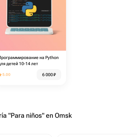
Программирование на Python
для детей 10-14 лет
6 000
₽
5.00
ría "Para niños" en Omsk