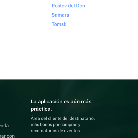
Rostov del Don
Samara
Tomsk
La aplicación es aún más
práctica.
Área del cliente del destinatario,
más bonos por compras y
enda
recordatorios de eventos
rar con