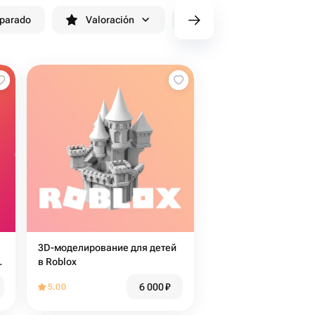
eparado
Valoración
cv/filters/name_fast_delivery
3D-моделирование для детей
в Roblox
6 000
₽
5.00