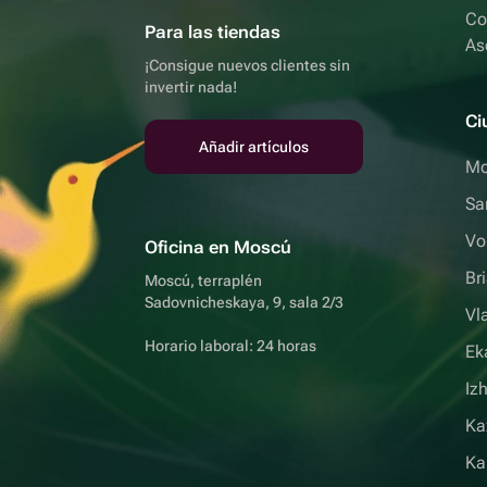
Co
Para las tiendas
As
¡Consigue nuevos clientes sin
invertir nada!
Ci
Añadir artículos
Mo
Sa
Vo
Oficina en Moscú
Br
Moscú, terraplén
Sadovnicheskaya, 9, sala 2/3
Vl
Horario laboral: 24 horas
Ek
Iz
Ka
Ka