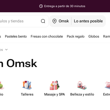
Entrega a partir de 30 minutos
ulos y tiendas
Omsk
Lo antes posible
s
Pasteles bento
Fresas con chocolate
Pack regalo
Globos
Ram
os
en Omsk
io
Talleres
Masaje y SPA
Belleza y estilo
Ext