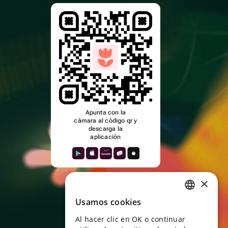
Apunta con la
cámara al código qr y
descarga la
aplicación
×
Usamos cookies
RUSSIAN
Al hacer clic en OK o continuar
ENGLISH