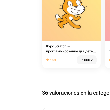
Курс Scratch —
программирование для детей
8-12 лет
6 000
₽
5.00
36 valoraciones en la catego