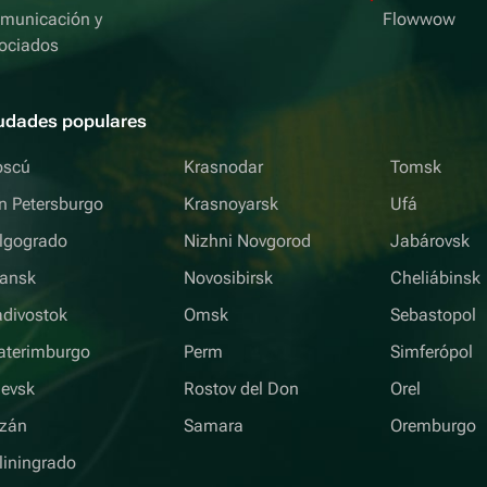
municación y
Flowwow
ociados
udades populares
scú
Krasnodar
Tomsk
n Petersburgo
Krasnoyarsk
Ufá
lgogrado
Nizhni Novgorod
Jabárovsk
iansk
Novosibirsk
Cheliábinsk
adivostok
Omsk
Sebastopol
aterimburgo
Perm
Simferópol
hevsk
Rostov del Don
Orel
zán
Samara
Oremburgo
liningrado