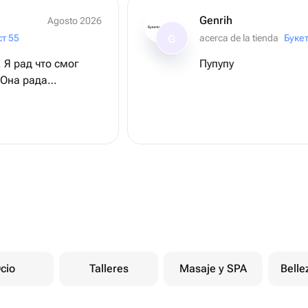
Genrih
Agosto 2026
Букетная лавка
т 55
acerca de la tienda
Буке
G
 Я рад что смог
Пупупу
 Она рада
у)))
cio
Talleres
Masaje y SPA
Belle