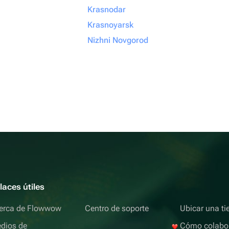
Krasnodar
Krasnoyarsk
Nizhni Novgorod
laces útiles
erca de Flowwow
Centro de soporte
Ubicar una ti
dios de
Cómo colabo