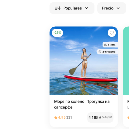
Populares
Precio
-
23
%
Море по колено. Прогулка на
сапсёрфе
4 185
₽
4.95
331
5 435
₽