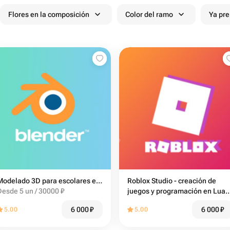
Flores en la composición
Color del ramo
Ya pr
Modelado 3D para escolares en Blender (13-17 años)
Roblox Studio - creación de
Desde 5 un / 30000 ₽
juegos y programación en Lua
para niños
6 000
₽
6 000
₽
5.00
5.00