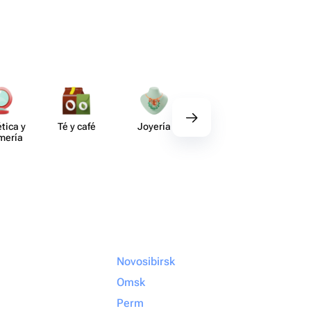
tica y
Té y café
Joyería
Regalos
Deco​
umería
gourmet
Novosibirsk
Omsk
Perm