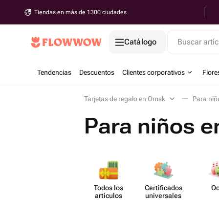
Tiendas en más de 1300 ciudades
Catálogo
Buscar artíc
Tendencias
Descuentos
Clientes corporativos
Flore
Tarjetas de regalo en Omsk
Para niñ
Para niños 
Todos los
Certif​icados
Oc
artículos
unive​rsales