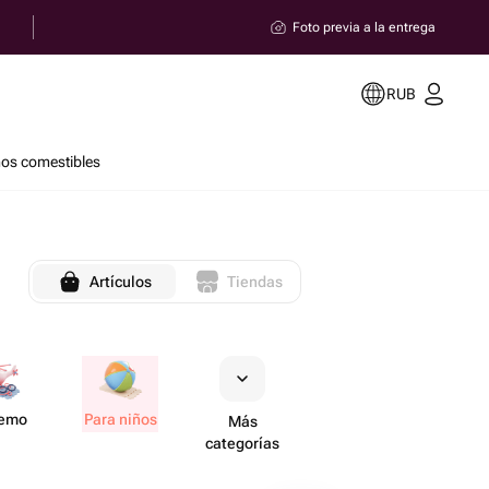
Foto previa a la entrega
RUB
os comestibles
Artículos
Tiendas
remo
Para niños
Más
categorías