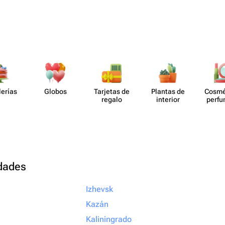
lerías
Globos
Tarjetas de
Plantas de
Cosmé
regalo
interior
perf​
udades
Izhevsk
Kazán
Kaliningrado