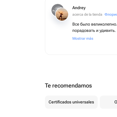
Andrey
acerca de la tienda
Флорис
Все было великолепно.
порадовать и удивить.
неожиданному сюрприз
Mostrar más
Te recomendamos
Certificados universales
O