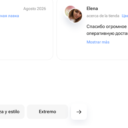
Elena
Agosto 2026
тная лавка
acerca de la tienda
Цв
Спасибо огромное 
оперативную доста
привезти чуть пор
Mostrar más
навстречу. ❤️
za y estilo
Extremo
Certificados de Flowwow