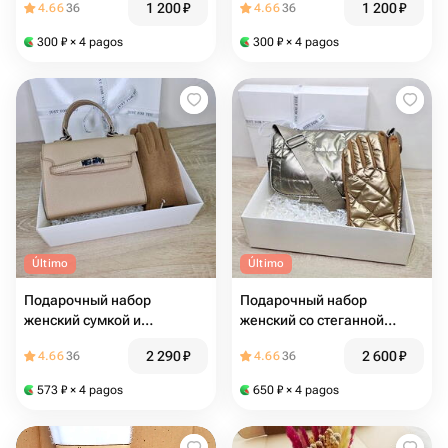
1 200
₽
1 200
₽
4.66
36
4.66
36
синий
розовый
300
₽
× 4 pagos
300
₽
× 4 pagos
Último
Último
Подарочный набор
Подарочный набор
женский сумкой и
женский со стеганной
перчатками бежевый
сумкой и перчатками
2 290
₽
2 600
₽
4.66
36
4.66
36
573
₽
× 4 pagos
650
₽
× 4 pagos