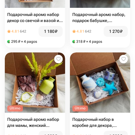
Подарочный аромо набор
Подарочный аромо набор,
декор со свечой и вазой и
подарок бабушке,
букетом, женский подарок
девушке, маме
1 180
₽
1 270
₽
4.81
642
4.81
642
295
₽
× 4 pagos
318
₽
× 4 pagos
Último
Último
Подарочный аромо набор
Подарочный набор в
для мамы, женский
коробке для декора,
романтичный подарок
гипсовая ваза, свечи,