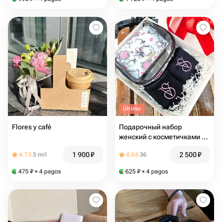
Último
Flores y café
Подарочный набор
женский с косметичками и
тапочками
1 900
₽
2 500
₽
4.73
3 mil
4.66
36
475
₽
× 4 pagos
625
₽
× 4 pagos