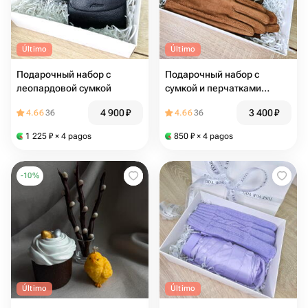
Último
Último
Подарочный набор с
Подарочный набор с
леопардовой сумкой
сумкой и перчатками
светло-коричневый
4 900
₽
3 400
₽
4.66
36
4.66
36
1 225
₽
× 4 pagos
850
₽
× 4 pagos
-
10
%
Último
Último