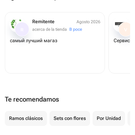
Remitente
Agosto 2026
acerca de la tienda
В росе
R
V
самый лучший магаз
Сервис х
Te recomendamos
Ramos clásicos
Sets con flores
Por Unidad
F