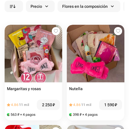
Precio
Flores en la composición
Margaritas y rosas
Nutella
2 250
₽
1 590
₽
4.86
11 mil
4.86
11 mil
563
₽
× 4 pagos
398
₽
× 4 pagos