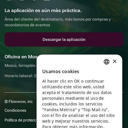
La aplicación es aún más práctica.
Área del cliente del destinatario, más bonos por compras y
recordatorios de eventos
Descargar la aplicación
Oficina en Moscú
×
Moscú, terraplén Sadovnicheskaya, 9, sala 2/3
Usamos cookies
RUSSIAN
Horario laboral: 24 horas
Al hacer clic en OK o continuar
ENGLISH
utilizando este sitio web, usted
UKRAINIAN
acepta el tratamiento de sus datos
personales mediante el uso de
© Flowwow, inc
PORTUGUESE
cookies, incluidos los servicios
"Yandex Metrica" y "Top Mail.ru",
Condiciones
SPANISH
con el fin de analizar el uso del sitio
Política de protección y privacidad de datos
web y mejorar nuestros servicios.
HUNGARIAN
Para obtener más información,