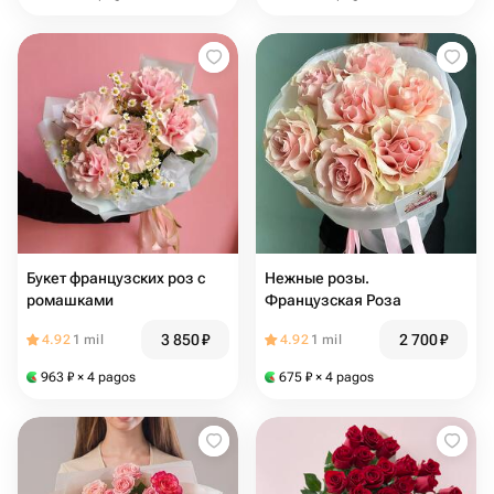
Букет французских роз с
Нежные розы.
ромашками
Французская Роза
3 850
₽
2 700
₽
4.92
1 mil
4.92
1 mil
963
₽
× 4 pagos
675
₽
× 4 pagos