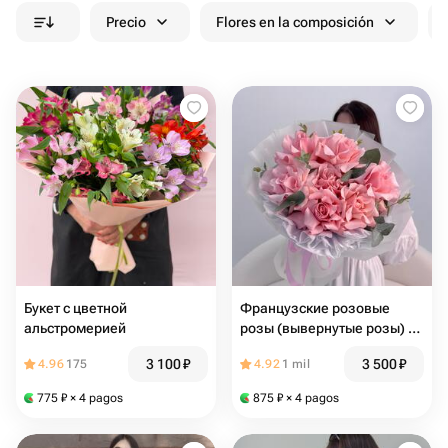
Precio
Flores en la composición
Букет с цветной
Французские розовые
альстромерией
розы (вывернутые розы) с
эвкалиптом в
3 100
₽
3 500
₽
4.96
175
4.92
1 mil
дизайнерской упаковке
Размер L
775
₽
× 4 pagos
875
₽
× 4 pagos