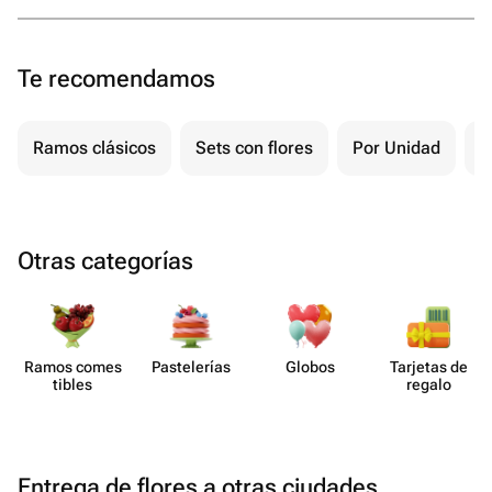
Te recomendamos
Ramos clásicos
Sets con flores
Por Unidad
P
Otras categorías
Ramos comes​
Paste​lerías
Globos
Tarjetas de
tibles
regalo
Entrega de flores a otras ciudades