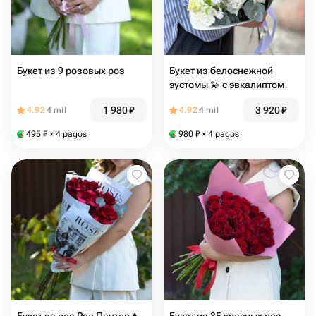
Букет из 9 розовых роз
Букет из белоснежной
эустомы 💫 с эвкалиптом
1 980
₽
3 920
₽
4.92
4 mil
4.92
4 mil
495
₽
× 4 pagos
980
₽
× 4 pagos