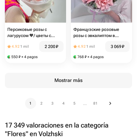
Персиковые розы с
Французские розовые
лагурусом 🧡/ цветы с
розы с эвкалиптом в
доставкой в Волжском
дизайнерской упаковке
2 200
₽
3 069
₽
4.92
1 mil
4.92
1 mil
Размер М
550
₽
× 4 pagos
768
₽
× 4 pagos
Mostrar más
1
2
3
4
5
81
...
17 349 valoraciones en la categoría
"Flores" en Volzhski