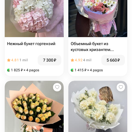
Нежный букет гортензий
Объемный букет из
кустовых хризантем
«Воздушный поцелуй»
7 300
₽
5 660
₽
4.81
1 mil
4.92
4 mil
1 825
₽
× 4 pagos
1 415
₽
× 4 pagos