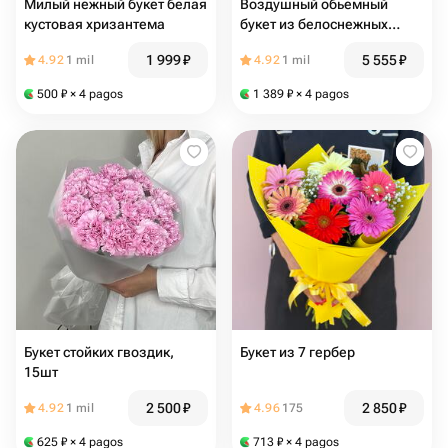
Милый нежный букет белая
Воздушный обьемный
кустовая хризантема
букет из белоснежных
французских роз
1 999
₽
5 555
₽
4.92
1 mil
4.92
1 mil
500
₽
× 4 pagos
1 389
₽
× 4 pagos
Букет стойких гвоздик,
Букет из 7 гербер
15шт
2 500
₽
2 850
₽
4.92
1 mil
4.96
175
625
₽
× 4 pagos
713
₽
× 4 pagos