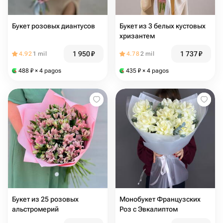
Букет розовых диантусов
Букет из 3 белых кустовых
хризантем
1 950
₽
1 737
₽
4.92
1 mil
4.78
2 mil
488
₽
× 4 pagos
435
₽
× 4 pagos
Букет из 25 розовых
Монобукет Французских
альстромерий
Роз с Эвкалиптом