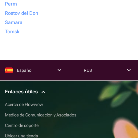
Perm
Rostov del Don
Samara
Tomsk
Español
RUB
Enlaces útiles
Acerca de Flowwow
Medios de Comunicación y Asociados
Centro de soporte
Ubicar una tienda