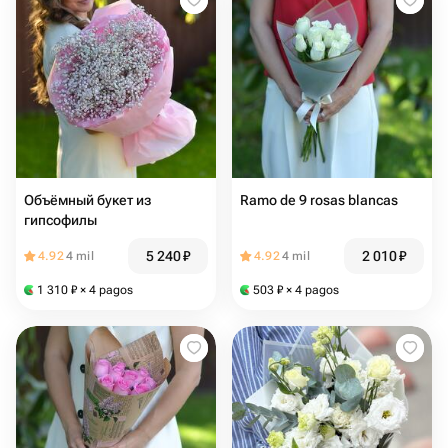
Объёмный букет из
Ramo de 9 rosas blancas
гипсофилы
5 240
₽
2 010
₽
4.92
4 mil
4.92
4 mil
1 310
₽
× 4 pagos
503
₽
× 4 pagos