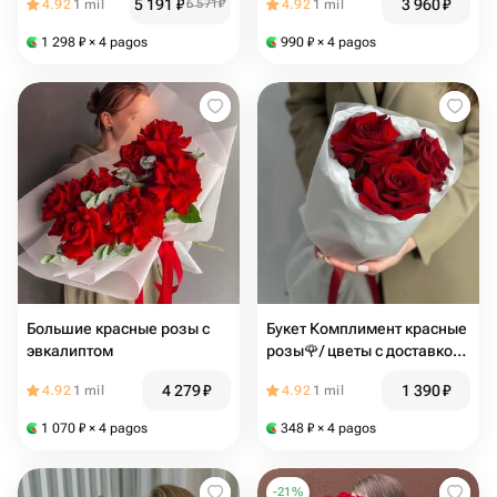
5 191
₽
3 960
₽
4.92
1 mil
6 571
₽
4.92
1 mil
1 298
₽
× 4 pagos
990
₽
× 4 pagos
Большие красные розы с
Букет Комплимент красные
эвкалиптом
розы🌹/ цветы с доставкой
в Волжском
4 279
₽
1 390
₽
4.92
1 mil
4.92
1 mil
1 070
₽
× 4 pagos
348
₽
× 4 pagos
-
21
%