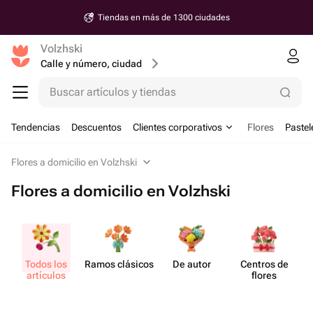
Tiendas en más de 1300 ciudades
Volzhski
Calle y número, ciudad
Buscar artículos y tiendas
Tendencias
Descuentos
Clientes corporativos
Flores
Pastel
Flores a domicilio en Volzhski
Flores a domicilio en Volzhski
Todos los
Ramos clásicos
De autor
Centros de
artículos
flores