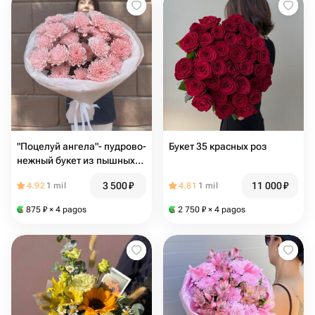
"Поцелуй ангела"- пудрово-
Букет 35 красных роз
нежный букет из пышных
хризантем
3 500
₽
11 000
₽
4.92
1 mil
4.81
1 mil
875
₽
× 4 pagos
2 750
₽
× 4 pagos