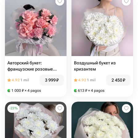
Авторский букет:
Воздушный букет из
французские розовые
хризантем
розы (вывернутые розы),
3 999
₽
2 450
₽
4.92
1 mil
4.92
1 mil
диантус, эвкалипт 🌿
Размер М
1 000
₽
× 4 pagos
613
₽
× 4 pagos
-
23
%