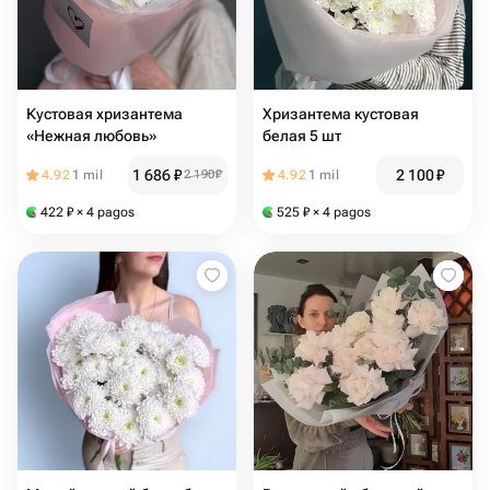
Кустовая хризантема
Хризантема кустовая
«Нежная любовь»
белая 5 шт
1 686
₽
2 100
₽
4.92
1 mil
2 190
₽
4.92
1 mil
422
₽
× 4 pagos
525
₽
× 4 pagos