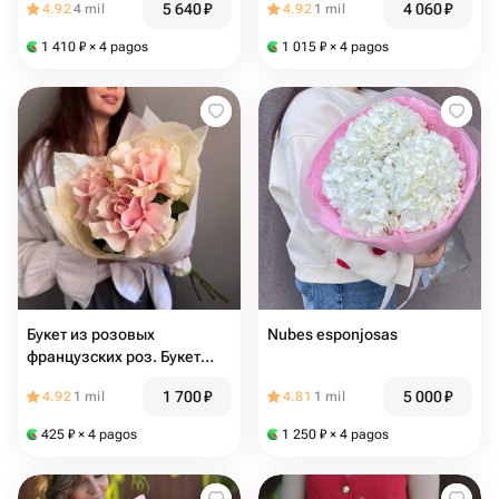
5 640
₽
4 060
₽
4.92
4 mil
4.92
1 mil
1 410
₽
× 4 pagos
1 015
₽
× 4 pagos
Букет из розовых
Nubes esponjosas
французских роз. Букет
комплимент французские
1 700
₽
5 000
₽
4.92
1 mil
4.81
1 mil
розы Пинк Мондиаль
425
₽
× 4 pagos
1 250
₽
× 4 pagos