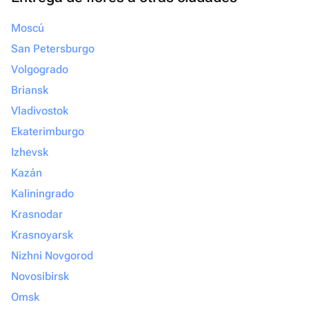
Moscú
San Petersburgo
Volgogrado
Briansk
Vladivostok
Ekaterimburgo
Izhevsk
Kazán
Kaliningrado
Krasnodar
Krasnoyarsk
Nizhni Novgorod
Novosibirsk
Omsk