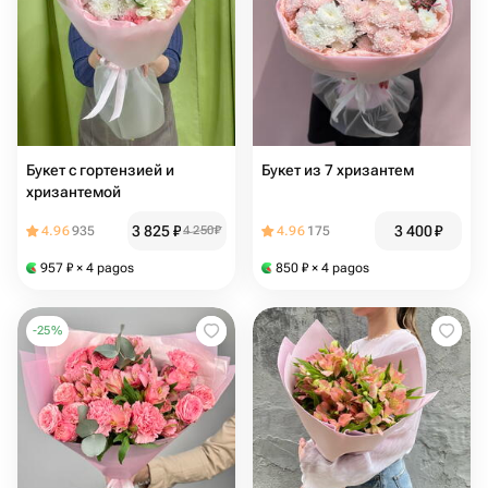
Букет с гортензией и
Букет из 7 хризантем
хризантемой
3 825
₽
3 400
₽
4.96
935
4 250
₽
4.96
175
957
₽
× 4 pagos
850
₽
× 4 pagos
-
25
%