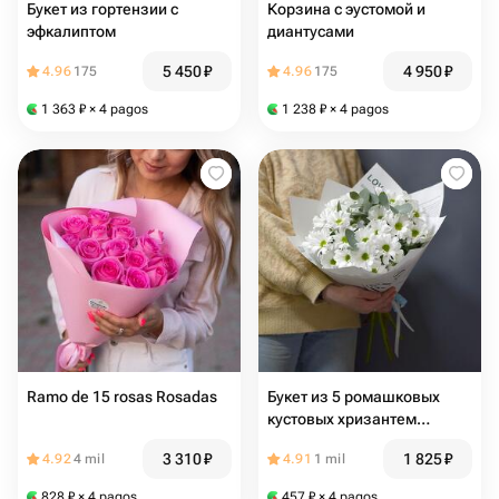
Букет из гортензии с
Корзина с эустомой и
эфкалиптом
диантусами
5 450
₽
4 950
₽
4.96
175
4.96
175
1 363
₽
× 4 pagos
1 238
₽
× 4 pagos
Ramo de 15 rosas Rosadas
Букет из 5 ромашковых
кустовых хризантем
"Напоминание о лете"
3 310
₽
1 825
₽
4.92
4 mil
4.91
1 mil
828
₽
× 4 pagos
457
₽
× 4 pagos