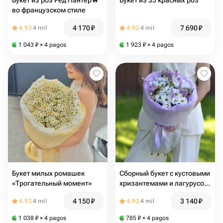
Букет из роз Ред Пантер️‍🔥
Букет из 35 красных роз
во французском стиле
4 170
₽
7 690
₽
4.92
4 mil
4.92
4 mil
1 043
₽
× 4 pagos
1 923
₽
× 4 pagos
Букет милых ромашек
Сборный букет с кустовыми
«Трогательный момент»
хризантемами и лагурусом
в сиреневом цвете
4 150
₽
3 140
₽
4.92
4 mil
4.92
4 mil
1 038
₽
× 4 pagos
785
₽
× 4 pagos