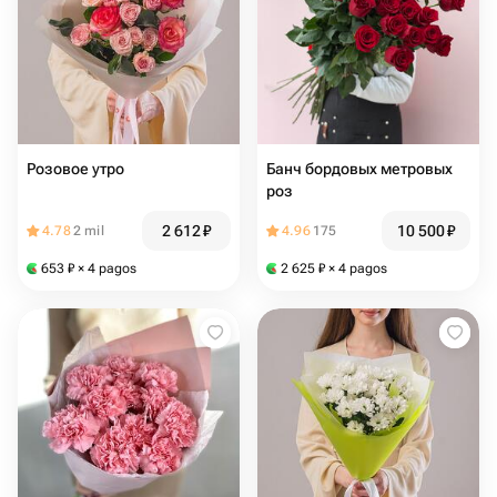
Розовое утро
Банч бордовых метровых
роз
2 612
₽
10 500
₽
4.78
2 mil
4.96
175
653
₽
× 4 pagos
2 625
₽
× 4 pagos