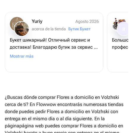
Yuriy
Agosto 2026
acerca de la tienda
Бутик Букет
R
Букет шикарный! Отличный сервис и
Большое 
доставка! Благодарю бутик за сервис и
професси
букет, - именинница довольна
Mostrar más
¿Buscas dónde comprar Flores a domicilio en Volzhski
cerca de ti? En Flowwow encontrarás numerosas tiendas
donde puedes pedir Flores a domicilio en Volzhski con
entrega en el mismo día o al día siguiente. En la
páginapágina web puedes comprar Flores a domicilio en
Volzhski barato a buen precio con entrega en el mismo