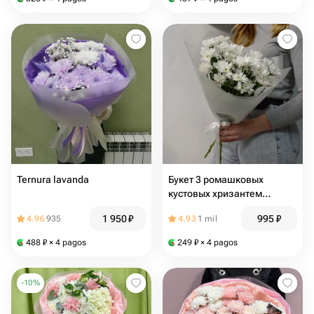
Ternura lavanda
Букет 3 ромашковых
кустовых хризантем
"Ромашковое поле"
1 950
₽
995
₽
4.96
935
4.93
1 mil
488
₽
× 4 pagos
249
₽
× 4 pagos
-
10
%