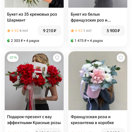
Букет из 35 кремовых роз
Букет из белых
Шармант
французских роз и
эвкалипта
9 210
₽
5 900
₽
4.92
4 mil
4.92
1 mil
2 303
₽
× 4 pagos
1 475
₽
× 4 pagos
-
21
%
Подарок-презент с вау
Французская роза и
эффектными Красные розы
хризантема в коробке