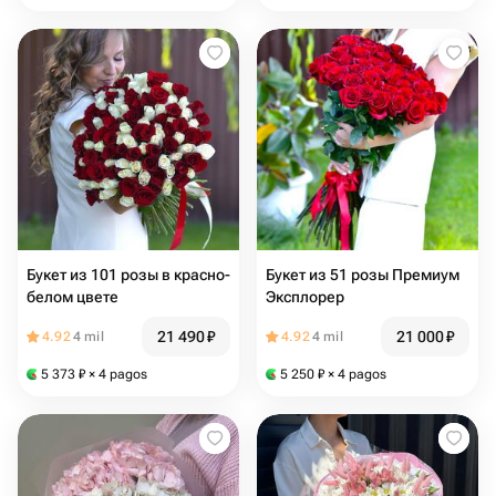
Букет из 101 розы в красно-
Букет из 51 розы Премиум
белом цвете
Эксплорер
21 490
₽
21 000
₽
4.92
4 mil
4.92
4 mil
5 373
₽
× 4 pagos
5 250
₽
× 4 pagos