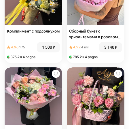
Комплимент с подсолнухом
Сборный букет с
хризантемами в розовом
цвете
1 500
₽
3 140
₽
4.96
175
4.92
4 mil
375
₽
× 4 pagos
785
₽
× 4 pagos