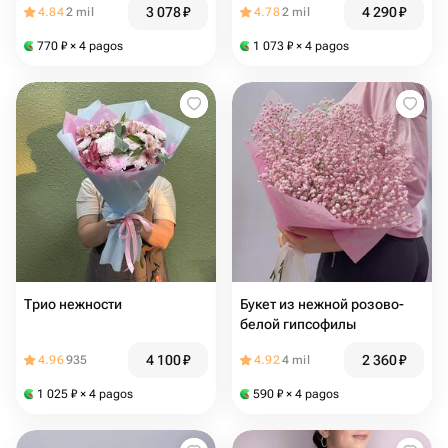
3 078
₽
4 290
₽
4.84
2 mil
4.78
2 mil
770
₽
× 4 pagos
1 073
₽
× 4 pagos
Трио нежности
Букет из нежной розово-
белой гипсофилы
4 100
₽
2 360
₽
4.96
935
4.92
4 mil
1 025
₽
× 4 pagos
590
₽
× 4 pagos