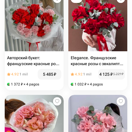
Авторский букет:
Elegance. Французские
французские красные розы
красные розы с эвкалиптом
(вывернутые розы),
в коробке
5 485
₽
4 125
₽
4.92
1 mil
4.92
1 mil
5 221
₽
диантус, эвкалипт 🌿
Размер М
1 372
₽
× 4 pagos
1 032
₽
× 4 pagos