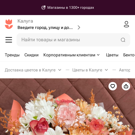
Магазины в 1300+ городах
Калуга
Введите город, улицу и дом доставки
Найти товары и магазины
Тренды
Скидки
Корпоративным клиентам
Цветы
Бенто
Доставка цветов в Калуге
Цветы в Калуге
Авторск