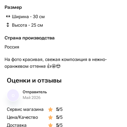
биофлор ( для срезанных цветов) - 1 шт.
Размер
Ширина - 30 см
Высота - 25 см
Страна производства
Россия
На фото красивая, свежая композиция в нежно-
оранжевом оттенке 👍🤩😍
Оценки и отзывы
Отправитель
О
Май 2026
Сервис магазина
5
/5
Цена/Качество
5
/5
Доставка
5
/5