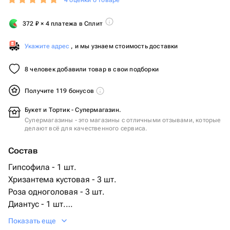
4 оценки о товаре
372
₽
× 4 платежа в Сплит
Укажите адрес
, и мы узнаем стоимость доставки
8 человек добавили товар в свои подборки
Получите 119 бонусов
Букет и Тортик - Супермагазин.
Супермагазины - это магазины с отличными отзывами, которые
делают всё для качественного сервиса.
Состав
Гипсофила - 1 шт.
Хризантема кустовая - 3 шт.
Роза одноголовая - 3 шт.
Диантус - 1 шт.
Пленка матовая - 2 шт.
Показать еще
лагурус кустовой - 2 шт.