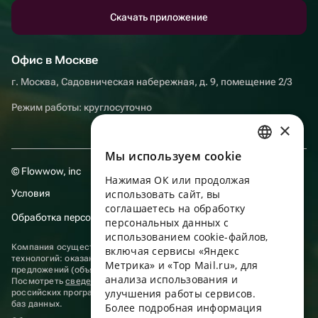
Скачать приложение
Офис в Москве
г. Москва, Садовническая набережная, д. 9, помещение 2/3
Режим работы: круглосуточно
×
Мы используем сookie
RUSSIAN
© Flowwow, inc
Нажимая ОК или продолжая
ENGLISH
Условия
использовать сайт, вы
UKRAINIAN
соглашаетесь на обработку
Обработка персональных данных
персональных данных с
PORTUGUESE
использованием cookie-файлов,
Компания осуществляет деятельность в области информационных
включая сервисы «Яндекс
SPANISH
технологий: оказание услуг в сети “Интернет” по размещению
Метрика» и «Top Mail.ru», для
предложений (объявлений) продавцов о реализации товаров.
анализа использования и
HUNGARIAN
Посмотреть
сведения о программах
, включенных в реестр
улучшения работы сервисов.
российских программ для электронных вычислительных машин и
ITALIAN
баз данных.
Более подробная информация