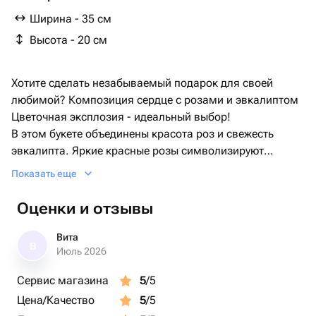
Ширина - 35 см
Высота - 20 см
Хотите сделать незабываемый подарок для своей
любимой? Композиция сердце с розами и эвкалиптом
Цветочная эксплозия - идеальный выбор!
В этом букете объединены красота роз и свежесть
эвкалипта. Яркие красные розы символизируют
страсть и любовь, а ароматный эвкалипт дополнит
Показать еще
букет своим уникальным ароматом.
Данная композиция отлично подойдет для дарения на
Оценки и отзывы
День Рождения, Юбилей, День Святого Валентина,
годовщину свадьбы или любой другой праздник. Этот
Вита
В
букет - выражение ваших чувств и нежных эмоций.
Июль 2026
Если вы хотите купить красивые цветы в Калуге, вы
Сервис магазина
5
/5
можете заказать их у нас в магазине Цветы от Юлии.
Цена/Качество
5
/5
Мы предлагаем доставку цветов в Калуге недорого и