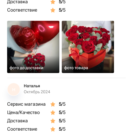
быстро. Мы заботимся о каждом клиенте, поэтому мы
Доставка
5
/5
гарантируем свежесть и качество наших цветов. Кроме
Соответствие
5
/5
того, наш флаувау - это отличный способ сделать заказ
быстро и удобно.
фото до доставки
фото товара
Наталья
Н
Октябрь 2024
Сервис магазина
5
/5
Цена/Качество
5
/5
Доставка
5
/5
Соответствие
5
/5