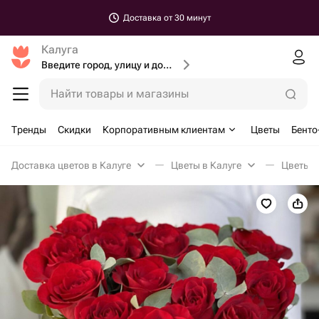
Доставка от 30 минут
Калуга
Введите город, улицу и дом доставки
Найти товары и магазины
Тренды
Скидки
Корпоративным клиентам
Цветы
Бенто
Доставка цветов в Калуге
Цветы в Калуге
Цветы в