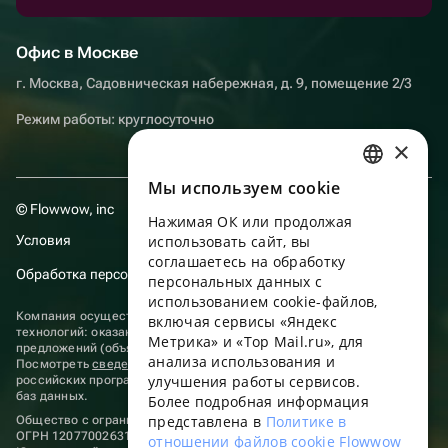
Офис в Москве
г. Москва, Садовническая набережная, д. 9, помещение 2/3
Режим работы: круглосуточно
×
Мы используем сookie
RUSSIAN
© Flowwow, inc
Нажимая ОК или продолжая
ENGLISH
Условия
использовать сайт, вы
UKRAINIAN
соглашаетесь на обработку
Обработка персональных данных
персональных данных с
PORTUGUESE
использованием cookie-файлов,
Компания осуществляет деятельность в области информационных
включая сервисы «Яндекс
SPANISH
технологий: оказание услуг в сети “Интернет” по размещению
Метрика» и «Top Mail.ru», для
предложений (объявлений) продавцов о реализации товаров.
анализа использования и
HUNGARIAN
Посмотреть
сведения о программах
, включенных в реестр
улучшения работы сервисов.
российских программ для электронных вычислительных машин и
ITALIAN
баз данных.
Более подробная информация
представлена в
Политике в
Общество с ограниченной ответственностью «ФЛАУВАУ»
FRENCH
ОГРН 1207700263198, ИНН 9702020445
отношении файлов cookie Flowwow