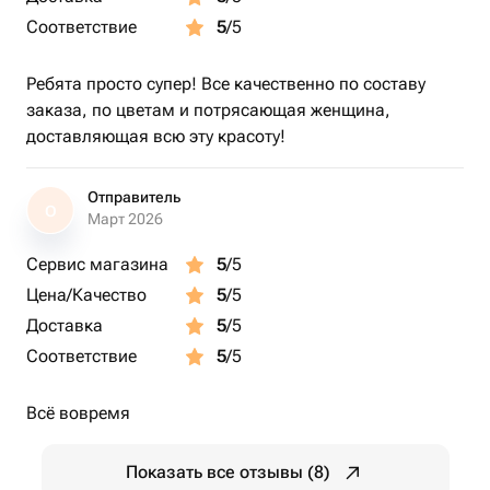
для каждого цветка есть свои тонкости. Помните, что
Соответствие
5
/5
вы всегда можете нам написать или позвонить по
вопросам ухода за конкретно вашим букетом, а также
Ребята просто супер! Все качественно по составу
по любому другому. Мы всегда рады помочь!)✨
заказа, по цветам и потрясающая женщина,
доставляющая всю эту красоту!
Отправитель
О
Март 2026
Сервис магазина
5
/5
Цена/Качество
5
/5
Доставка
5
/5
Соответствие
5
/5
Всё вовремя
Показать все отзывы (8)