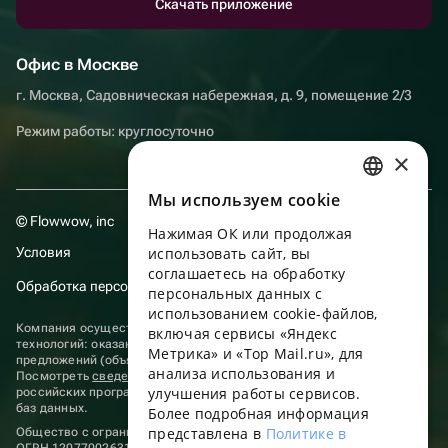
Скачать приложение
Офис в Москве
г. Москва, Садовническая набережная, д. 9, помещение 2/3
Режим работы: круглосуточно
×
Мы используем сookie
RUSSIAN
© Flowwow, inc
Нажимая ОК или продолжая
ENGLISH
Условия
использовать сайт, вы
UKRAINIAN
соглашаетесь на обработку
Обработка персональных данных
персональных данных с
PORTUGUESE
использованием cookie-файлов,
Компания осуществляет деятельность в области информационных
включая сервисы «Яндекс
SPANISH
технологий: оказание услуг в сети “Интернет” по размещению
Метрика» и «Top Mail.ru», для
предложений (объявлений) продавцов о реализации товаров.
анализа использования и
HUNGARIAN
Посмотреть
сведения о программах
, включенных в реестр
улучшения работы сервисов.
российских программ для электронных вычислительных машин и
ITALIAN
баз данных.
Более подробная информация
представлена в
Политике в
Общество с ограниченной ответственностью «ФЛАУВАУ»
FRENCH
ОГРН 1207700263198, ИНН 9702020445