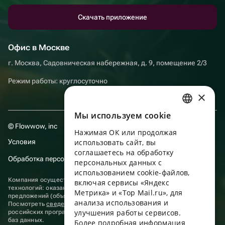
Скачать приложение
Офис в Москве
г. Москва, Садовническая набережная, д. 9, помещение 2/3
Режим работы: круглосуточно
×
Мы используем сookie
RUSSIAN
© Flowwow, inc
Нажимая ОК или продолжая
ENGLISH
Условия
использовать сайт, вы
UKRAINIAN
соглашаетесь на обработку
Обработка персональных данных
персональных данных с
PORTUGUESE
использованием cookie-файлов,
Компания осуществляет деятельность в области информационных
включая сервисы «Яндекс
SPANISH
технологий: оказание услуг в сети “Интернет” по размещению
Метрика» и «Top Mail.ru», для
предложений (объявлений) продавцов о реализации товаров.
анализа использования и
HUNGARIAN
Посмотреть
сведения о программах
, включенных в реестр
улучшения работы сервисов.
российских программ для электронных вычислительных машин и
ITALIAN
баз данных.
Более подробная информация