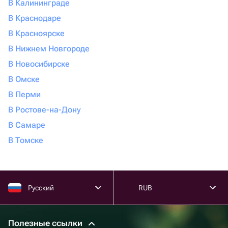
В Калининграде
В Краснодаре
В Красноярске
В Нижнем Новгороде
В Новосибирске
В Омске
В Перми
В Ростове-на-Дону
В Самаре
В Томске
Русский
RUB
Полезные ссылки