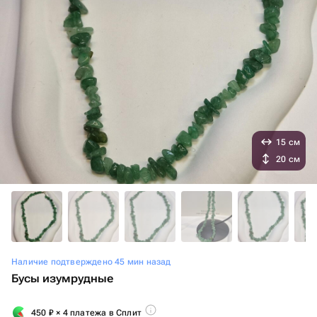
15 см
20 см
Наличие подтверждено 45 мин назад
Бусы изумрудные
450
₽
× 4 платежа в Сплит