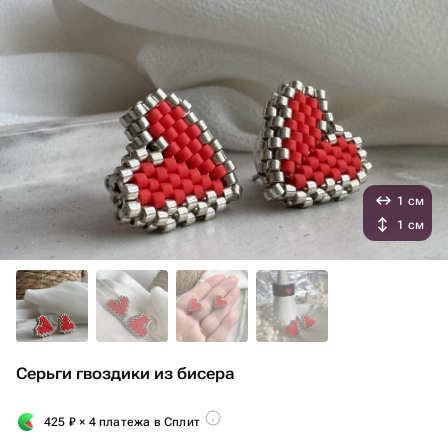
1 см
1 см
Серьги гвоздики из бисера
425
₽
× 4 платежа в Сплит