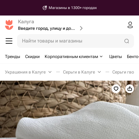
Магазины в 1300+ городах
Калуга
Введите город, улицу и дом доставки
Найти товары и магазины
Тренды
Скидки
Корпоративным клиентам
Цветы
Бенто
Украшения в Калуге
Серьги в Калуге
Серьги гвозд