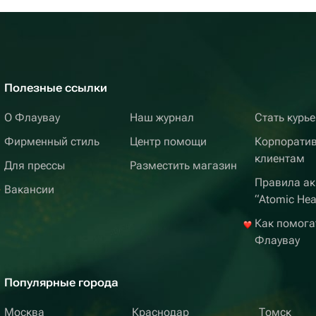
Полезные ссылки
О Флаувау
Наш журнал
Стать курь
Фирменный стиль
Центр помощи
Корпорати
клиентам
Для прессы
Разместить магазин
Правила ак
Вакансии
“Atomic Hea
Как помога
Флаувау
Популярные города
Москва
Краснодар
Томск