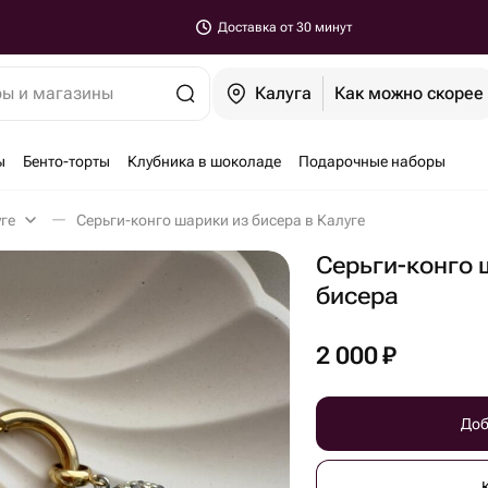
Доставка от 30 минут
ры и магазины
Калуга
Как можно скорее
ы
Бенто-торты
Клубника в шоколаде
Подарочные наборы
уге
Серьги-конго шарики из бисера в Калуге
Серьги-конго 
бисера
2 000
₽
Доб