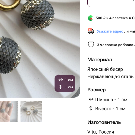
500
₽
× 4 платежа в С
Укажите адрес
, и м
3 человека добавили
Материал
Японский бисер
Нержавеющая сталь
1 см
1 см
Размер
Ширина - 1 см
Высота - 1 см
Изготовитель
Vitu, Россия