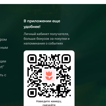
В приложении еще
удобнее!
Личный кабинет получателя,
больше бонусов за покупки и
ером
напоминания о событиях
вным
ции
rt”
ть с
Наведите камеру,
скачайте