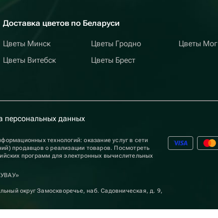
Доставка цветов по Беларуси
Цветы Минск
Цветы Гродно
Цветы Мог
Цветы Витебск
Цветы Брест
а персональных данных
формационных технологий: оказание услуг в сети
ий) продавцов о реализации товаров. Посмотреть
сийских программ для электронных вычислительных
АУВАУ»
льный округ Замоскворечье, наб. Садовническая, д. 9,