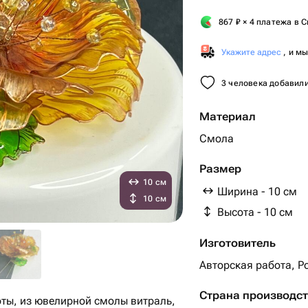
867
₽
× 4 платежа в С
Укажите адрес
, и м
3 человека добавили
Материал
Смола
Размер
10 см
Ширина - 10 см
10 см
Высота - 10 см
Изготовитель
Авторская работа, Р
Страна производс
ты, из ювелирной смолы витраль,