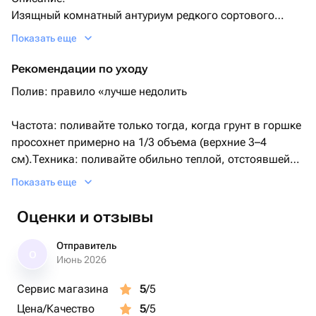
Изящный комнатный антуриум редкого сортового
окраса Joli Peach. Нежно-розовые соцветия с
Показать еще
зелеными «ушками» эффектно контрастируют с сочной
глянцевой листвой.
Рекомендации по уходу
Полив: правило «лучше недолить
Частота: поливайте только тогда, когда грунт в горшке
просохнет примерно на 1/3 объема (верхние 3–4
см).Техника: поливайте обильно теплой, отстоявшейся
водой, но через 15 минут обязательно сливайте всю
Показать еще
воду из поддона. Антуриум не прощает застоя влаги у
корней — они моментально загнивают.
Оценки и отзывы
Влажность воздуха и гигиена
Опрыскивание: антуриум любит влажность (50–60%).
Отправитель
О
Опрыскивайте листья из мелкого пульверизатора, но
Июнь 2026
не попадайте водой на сами розовые цветы (от капель
Сервис магазина
5
/5
воды на них остаются некрасивые темные пятна).Уход
Цена/Качество
5
/5
за листьями: раз в 1–2 недели протирайте глянцевые