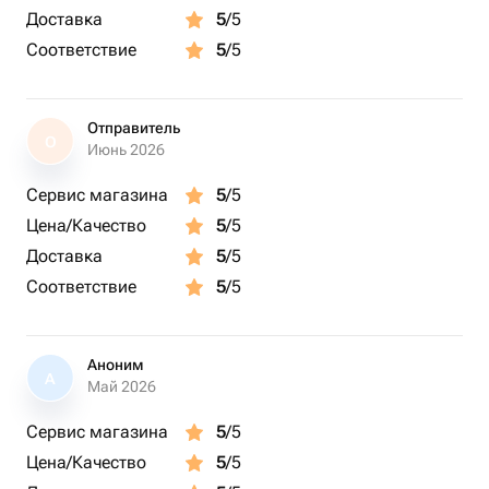
листья влажной мягкой губкой от пыли.
Доставка
5
/5
Свет: яркий, но строго рассеянный.Куда поставить:
Соответствие
5
/5
идеальны восточные или западные
подоконники.Важно: на южном окне летом нежные
розовые цветы обгорят (появятся сухие пятна). В тени
Отправитель
О
новые бутоны будут распускаться мелкими, блеклыми
Июнь 2026
или полностью зелеными.
Сервис магазина
5
/5
Цена/Качество
5
/5
Доставка
5
/5
Соответствие
5
/5
Аноним
А
Май 2026
Сервис магазина
5
/5
Цена/Качество
5
/5