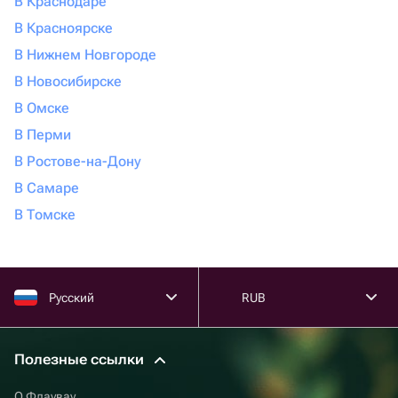
В Краснодаре
В Красноярске
В Нижнем Новгороде
В Новосибирске
В Омске
В Перми
В Ростове-на-Дону
В Самаре
В Томске
Русский
RUB
Полезные ссылки
О Флаувау