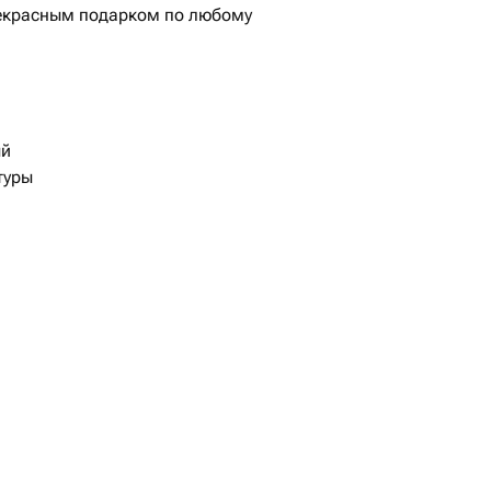
рекрасным подарком по любому
ый
туры