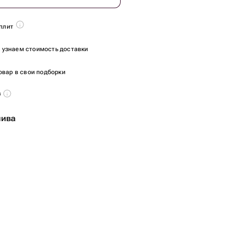
плит
ы узнаем стоимость доставки
овар в свои подборки
в
лива