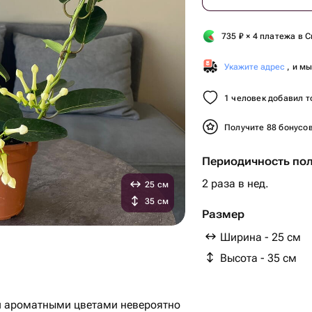
735
₽
× 4 платежа в С
Укажите адрес
, и м
1 человек добавил т
Получите 88 бонусо
Периодичность по
2 раза в нед.
25 см
35 см
Размер
Ширина - 25 см
Высота - 35 см
и ароматными цветами невероятно