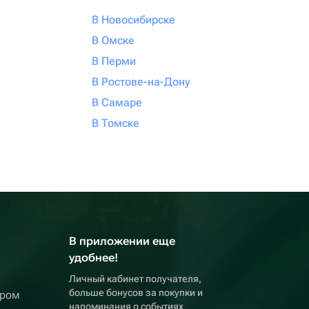
В Новосибирске
В Омске
В Перми
В Ростове-на-Дону
В Самаре
В Томске
В приложении еще
удобнее!
Личный кабинет получателя,
больше бонусов за покупки и
ером
напоминания о событиях