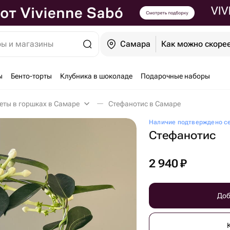
ры и магазины
Самара
Как можно скоре
ы
Бенто-торты
Клубника в шоколаде
Подарочные наборы
еты в горшках в Самаре
Стефанотис в Самаре
Наличие подтверждено с
Стефанотис
2 940
₽
Доб