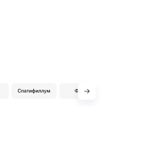
Спатифиллум
Фикус
Другое