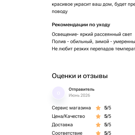
красивое украсит ваш дом, будет п
поводу
Рекомендации по уходу
Освещение- яркий рассеянный свет
Полив - обильный, зимой - умеренн
Не любит резких перепадов темпера
Оценки и отзывы
Отправитель
О
Июнь 2026
Сервис магазина
5
/5
Цена/Качество
5
/5
Доставка
5
/5
Соответствие
5
/5