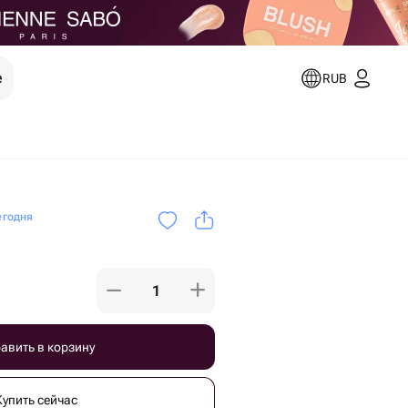
е
RUB
егодня
авить в корзину
Купить сейчас