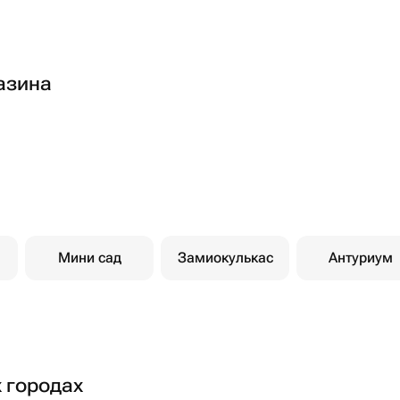
азина
Мини сад
Замиокулькас
Антуриум
х городах