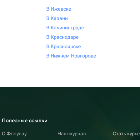
В Ижевске
В Казани
В Калининграде
В Краснодаре
В Красноярске
В Нижнем Новгороде
Полезные ссылки
О Флаувау
Наш журнал
Стать курь