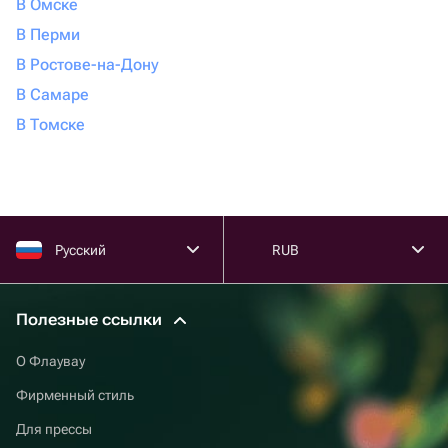
В Омске
В Перми
В Ростове-на-Дону
В Самаре
В Томске
Русский
RUB
Полезные ссылки
О Флаувау
Фирменный стиль
Для прессы