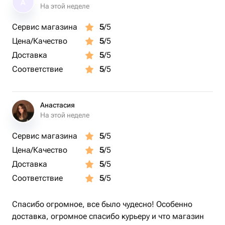
А
✔ Нежный контраст вкусов – сладость вишни,
На этой неделе
благородная горчинка шоколада и насыщенный
Сервис магазина
5
/5
ореховый акцент.
Цена/Качество
5
/5
✔ Роскошная подача – деревянная коробка-звезда
станет стильным украшением стола и
Доставка
5
/5
запоминающимся подарком.
Соответствие
5
/5
✔ 100% натуральные ингредиенты – без искусственных
добавок, только натуральное наслаждение.
✔ Идеально для любого повода – романтический
Анастасия
вечер, праздничный стол, корпоративный презент или
На этой неделе
знак внимания себе любимому.
Сервис магазина
5
/5
Цена/Качество
5
/5
Подарите себе или близким кусочек гастрономической
магии – Cherry star превратит любой момент в
Доставка
5
/5
праздник! 🍒🌟
Соответствие
5
/5
Подарок любимой девушке, маме, друзьям на день
Спасибо огромное, все было чудесно! Особенно
рождение
доставка, огромное спасибо курьеру и что магазин