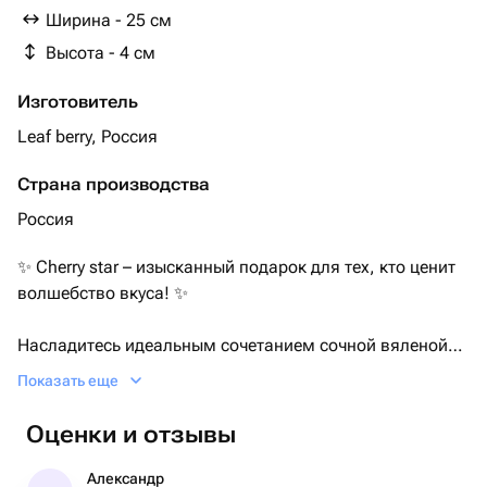
Ширина - 25 см
Высота - 4 см
Изготовитель
Leaf berry, Россия
Страна производства
Россия
✨ Cherry star – изысканный подарок для тех, кто ценит
волшебство вкуса! ✨
Насладитесь идеальным сочетанием сочной вяленой
вишни в гладком шоколаде и хрустящего отборного
Показать еще
миндаля, упакованных в элегантную деревянную
коробку в форме звезды.
Оценки и отзывы
🔹 Почему этот набор покорит ваше сердце?
Александр