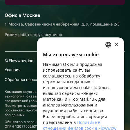
Офис в Москве
г. Москва, Садовническая набережная, д. 9, помещение 2/3
Режим работы: круглосуточно
×
Мы используем сookie
RUSSIAN
© Flowwow, inc
Нажимая ОК или продолжая
ENGLISH
Условия
использовать сайт, вы
UKRAINIAN
соглашаетесь на обработку
Обработка персональных данных
персональных данных с
PORTUGUESE
использованием cookie-файлов,
Компания осуществляет деятельность в области информационных
включая сервисы «Яндекс
SPANISH
технологий: оказание услуг в сети “Интернет” по размещению
Метрика» и «Top Mail.ru», для
предложений (объявлений) продавцов о реализации товаров.
анализа использования и
HUNGARIAN
Посмотреть
сведения о программах
, включенных в реестр
улучшения работы сервисов.
российских программ для электронных вычислительных машин и
ITALIAN
баз данных.
Более подробная информация
представлена в
Политике в
Общество с ограниченной ответственностью «ФЛАУВАУ»
FRENCH
ОГРН 1207700263198, ИНН 9702020445
отношении файлов cookie Flowwow