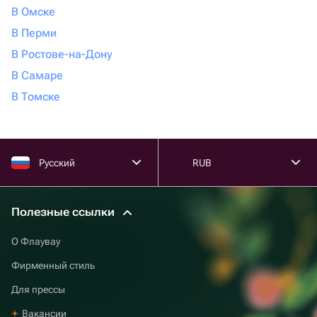
В Омске
В Перми
В Ростове-на-Дону
В Самаре
В Томске
Русский
RUB
Полезные ссылки
О Флаувау
Фирменный стиль
Для прессы
Вакансии