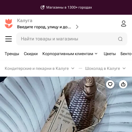
Магазины в 1300+ городах
Калуга
Введите город, улицу и дом доставки
Найти товары и магазины
Тренды
Скидки
Корпоративным клиентам
Цветы
Бенто
Кондитерские и пекарни в Калуге
Шоколад в Калуге