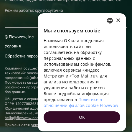
Режим работы: круглосуточно
×
Мы используем сookie
RUSSIAN
© Flowwow, inc
Нажимая ОК или продолжая
ENGLISH
Условия
использовать сайт, вы
UKRAINIAN
соглашаетесь на обработку
Обработка персональных данных
персональных данных с
PORTUGUESE
использованием cookie-файлов,
Компания осуществляет деятельность в области информационных
включая сервисы «Яндекс
SPANISH
технологий: оказание услуг в сети “Интернет” по размещению
Метрика» и «Top Mail.ru», для
предложений (объявлений) продавцов о реализации товаров.
анализа использования и
HUNGARIAN
Посмотреть
сведения о программах
, включенных в реестр
улучшения работы сервисов.
российских программ для электронных вычислительных машин и
ITALIAN
баз данных.
Более подробная информация
представлена в
Политике в
Общество с ограниченной ответственностью «ФЛАУВАУ»
FRENCH
ОГРН 1207700263198, ИНН 9702020445
отношении файлов cookie Flowwow
Юридический адрес: г. Москва, вн.тер. г. Муниципальный округ
TURKISH
Замоскворечье, наб. Садовническая, д. 9, помещ. 2/3.
OK
hello@flowwow.com
8 800 555-16-15
GERMAN
Применяются
рекомендательные технологии
POLISH