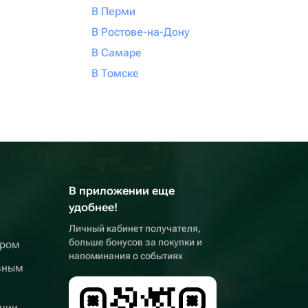
В Перми
В Ростове-на-Дону
В Самаре
В Томске
В приложении еще
удобнее!
Личный кабинет получателя,
больше бонусов за покупки и
ером
напоминания о событиях
вным
ции