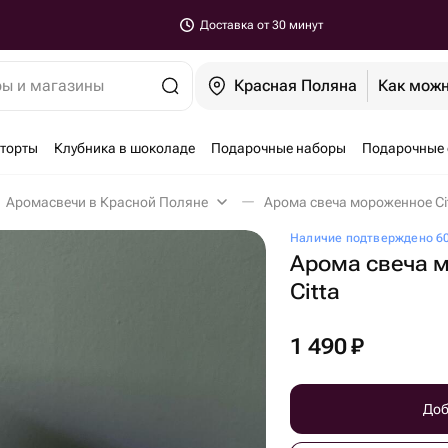
Доставка от 30 минут
ры и магазины
Красная Поляна
Как можн
-торты
Клубника в шоколаде
Подарочные наборы
Подарочные 
Аромасвечи в Красной Поляне
Арома свеча мороженное Ci
Наличие подтверждено 60
Арома свеча 
Citta
1 490
₽
Доб