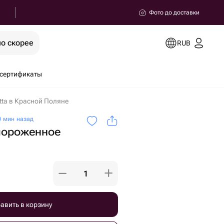
Фото до доставки
о скорее
RUB
сертификаты
tta в Красной Поляне
 мин назад
мороженное
авить в корзину