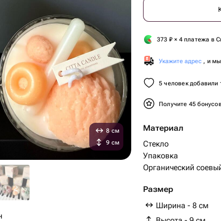
373
₽
× 4 платежа в С
Укажите адрес
, и м
5 человек добавили 
Получите 45 бонусо
Материал
8 см
9 см
Стекло
Упаковка
Органический соевы
Размер
Ширина - 8 см
ин
Высота - 9 см