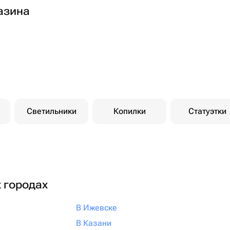
азина
Светильники
Копилки
Статуэтки
х городах
В Ижевске
В Казани