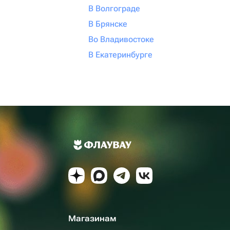
В Волгограде
В Брянске
Во Владивостоке
В Екатеринбурге
Магазинам