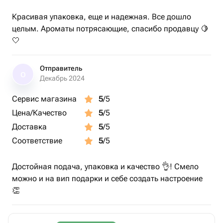
Ноты:
▲ Верхние: апельсиновая цедра, сливочное масло
Красивая упаковка, еще и надежная. Все дошло
◒ Средние: тыква
целым. Ароматы потрясающие, спасибо продавцу 🍋
▨ Базовые: карамель, клен, орех пекан и ваниль
🤍
Объем: 190 мл
Отправитель
Время горения: до 30 часов
О
Декабрь 2024
Сервис магазина
5
/5
Цена/Качество
5
/5
Доставка
5
/5
Соответствие
5
/5
Достойная подача, упаковка и качество 👌! Смело
можно и на вип подарки и себе создать настроение
👏