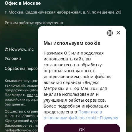
Офис в Москве
г. Москва, Садовническая набережная, д. 9, помещение 2/3
Режим работы: круглосуточно
×
Мы используем сookie
RUSSIAN
© Flowwow, inc
Нажимая ОК или продолжая
ENGLISH
Условия
использовать сайт, вы
UKRAINIAN
соглашаетесь на обработку
Обработка персональных данных
персональных данных с
PORTUGUESE
использованием cookie-файлов,
Компания осуществляет деятельность в области информационных
включая сервисы «Яндекс
SPANISH
технологий: оказание услуг в сети “Интернет” по размещению
Метрика» и «Top Mail.ru», для
предложений (объявлений) продавцов о реализации товаров.
анализа использования и
HUNGARIAN
Посмотреть
сведения о программах
, включенных в реестр
улучшения работы сервисов.
российских программ для электронных вычислительных машин и
ITALIAN
баз данных.
Более подробная информация
представлена в
Политике в
Общество с ограниченной ответственностью «ФЛАУВАУ»
FRENCH
ОГРН 1207700263198, ИНН 9702020445
отношении файлов cookie Flowwow
Юридический адрес: г. Москва, вн.тер. г. Муниципальный округ
TURKISH
Замоскворечье, наб. Садовническая, д. 9, помещ. 2/3.
OK
hello@flowwow.com
8 800 555-16-15