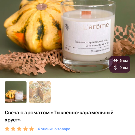
6 см
9 см
Свеча с ароматом «Тыквенно-карамельный
хруст»
4 оценки о товаре