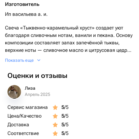
Изготовитель
Ип васильева а. и.
Свеча «Тыквенно-карамельный хруст» создает уют
благодаря сливочным нотам, ванили и пекана. Основу
композиции составляет запах запечённой тыквы,
верхние ноты — сливочное масло и цитрусовая цедра.
Итоговое звучание включает карамель, кленовый
Показать еще
сироп, пекан и ваниль, что делает её идеальным
дополнением интерьера.
Оценки и отзывы
Мы заботимся о Вас, поэтому каждая свеча
Лиза
дополнительно упакована в стильный тубус.
Апрель 2025
Деревянный фитиль издает приятное потрескивание,
Сервис магазина
5
/5
создавая уютную атмосферу. Кроме того, мы
Цена/Качество
5
/5
добавляем в комплект два коробка спичек, чтобы Вам
было удобно зажигать свечу 🤍
Доставка
5
/5
Соответствие
5
/5