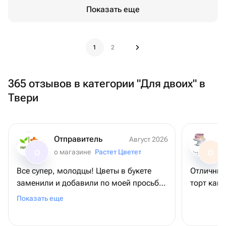
Показать еще
1
2
365 отзывов в категории "Для двоих" в
Твери
Отправитель
Август 2026
о магазине
Растет Цветет
О
О
Все супер, молодцы! Цветы в букете
Отличный 
заменили и добавили по моей просьбе -
торт как 
получилось даже лучше! Мама очень
Показать еще
рада, спасибо!🫶