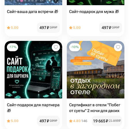
Сайт-ваша дата встречи 🎁
Сайт-подарок для мужа 🎁
497
₽
497
₽
5.00
599
₽
5.00
599
₽
-
17
%
-
10
%
Сайт-подарок для партнера
Сертификат в отели "Побег
🎁
от суеты" 2 ночи для двоих
497
₽
19 665
₽
5.00
599
₽
4.80
146
21 850
₽