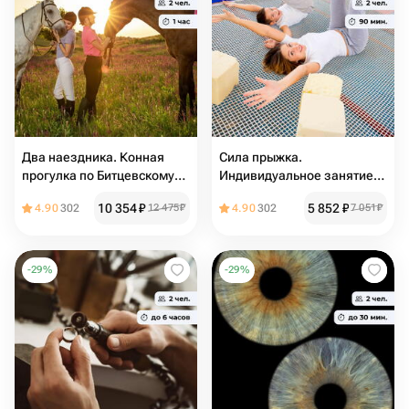
Два наездника. Конная
Сила прыжка.
прогулка по Битцевскому
Индивидуальное занятие
лесу
по прыжкам на батуте
10 354
₽
5 852
₽
4.90
302
12 475
₽
4.90
302
7 051
₽
-
29
%
-
29
%