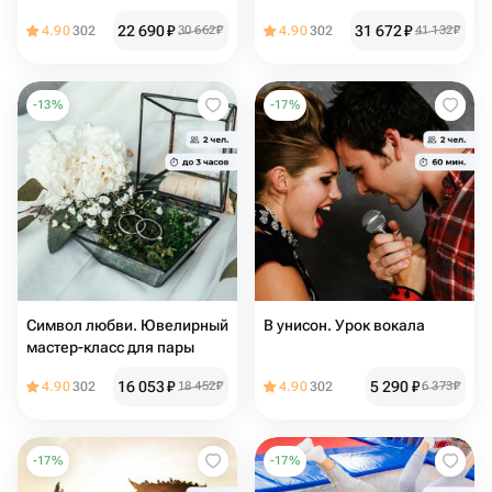
программа
22 690
₽
31 672
₽
4.90
302
30 662
₽
4.90
302
41 132
₽
-
13
%
-
17
%
Символ любви. Ювелирный
В унисон. Урок вокала
мастер-класс для пары
16 053
₽
5 290
₽
4.90
302
18 452
₽
4.90
302
6 373
₽
-
17
%
-
17
%