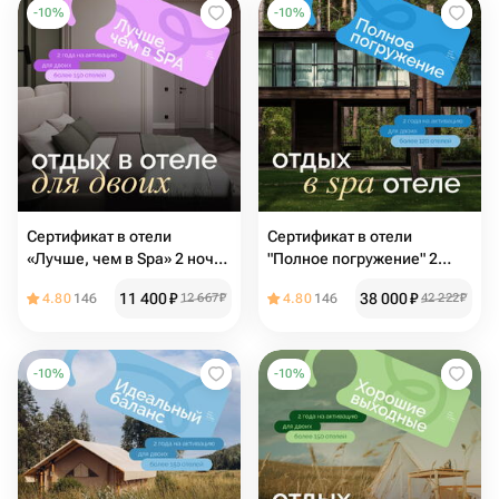
-
10
%
-
10
%
Сертификат в отели
Сертификат в отели
«Лучше, чем в Spa» 2 ночи
"Полное погружение" 2
для двоих
ночи для двоих
11 400
₽
38 000
₽
4.80
146
12 667
₽
4.80
146
42 222
₽
-
10
%
-
10
%