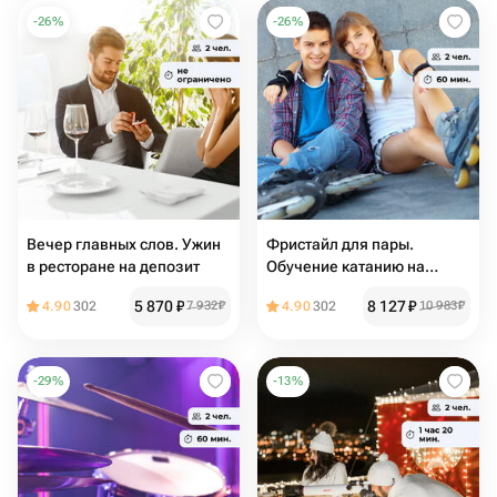
-
26
%
-
26
%
Вечер главных слов. Ужин
Фристайл для пары.
в ресторане на депозит
Обучение катанию на
роликах для двоих
5 870
₽
8 127
₽
4.90
302
7 932
₽
4.90
302
10 983
₽
-
29
%
-
13
%