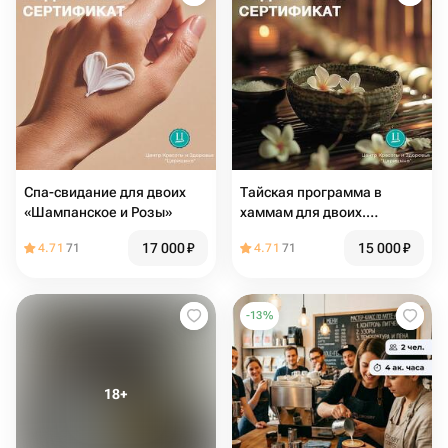
Спа-свидание для двоих
Тайская программа в
«Шампанское и Розы»
хаммам для двоих.
Электронный подарочный
17 000
₽
15 000
₽
4.71
71
4.71
71
сертификат в СПА
-
13
%