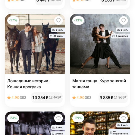
6 447
₽
6 265
₽
4.90
302
4.90
302
-
17
%
-
13
%
Лошадиные истории.
Магия танца. Курс занятий
Конная прогулка
танцами
10 354
₽
9 835
₽
4.90
302
12 475
₽
4.90
302
11 305
₽
-
23
%
-
29
%