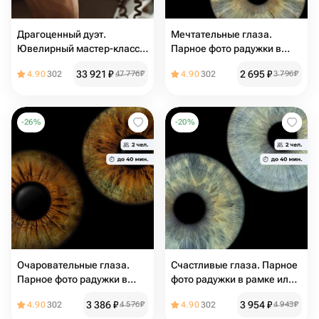
Драгоценный дуэт.
Мечтательные глаза.
Ювелирный мастер-класс
Парное фото радужки в
для пары
крафтовом конверте
33 921
₽
2 695
₽
4.90
302
47 776
₽
4.90
302
3 796
₽
-
26
%
-
20
%
Очаровательные глаза.
Счастливые глаза. Парное
Парное фото радужки в
фото радужки в рамке или
рамке или крафтовом
крафтовом конверте
3 386
₽
3 954
₽
4.90
302
4 576
₽
4.90
302
4 943
₽
конверте