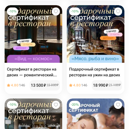
-
10
%
-
10
%
Сертификат в ресторан на
Подарочный сертификат в
двоих — романтический
ресторан на ужин на двоих
ужин
13 500
₽
18 990
₽
4.80
146
15 000
₽
4.80
146
21 100
₽
-
10
%
-
20
%