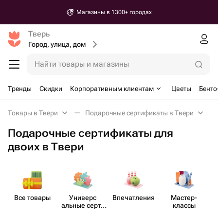
Доставка от 30 минут
Тверь
Город, улица, дом
Найти товары и магазины
Тренды
Скидки
Корпоративным клиентам
Цветы
Бенто
Товары в Твери
Подарочные сертификаты в Твери
Подарочные сертификаты для
двоих в Твери
Все товары
Универс​
Впеча​тления
Мастер-​
альные серти​
классы
фикаты