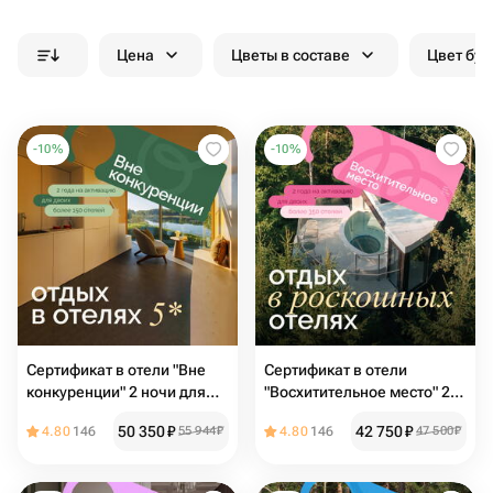
Цена
Цветы в составе
Цвет бук
-
10
%
-
10
%
Сертификат в отели "Вне
Сертификат в отели
конкуренции" 2 ночи для
"Восхитительное место" 2
двоих
ночи для двоих
50 350
₽
42 750
₽
4.80
146
55 944
₽
4.80
146
47 500
₽