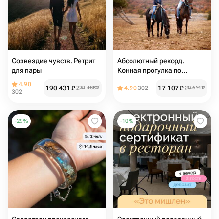
Созвездие чувств. Ретрит
Абсолютный рекорд.
для пары
Конная прогулка по
Битцевскому лесу
4.90
190 431
₽
17 107
₽
229 435
₽
4.90
302
20 611
₽
302
-
29
%
-
10
%