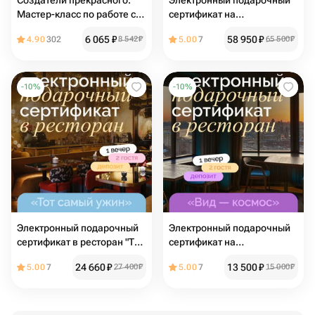
Создатели прекрасного.
Электронный подарочный
Мастер-класс по работе с
сертификат на
эпоксидной смолой для
романтический ужин для
6 065
₽
58 950
₽
4.90
302
8 542
₽
5.00
7
65 500
₽
двоих
двоих "Это Мишлен"
-
10
%
-
10
%
Электронный подарочный
Электронный подарочный
сертификат в ресторан "Тот
сертификат на
самый ужин"
романтический ужин в
24 660
₽
13 500
₽
5.00
7
27 400
₽
5.00
7
15 000
₽
ресторане "Вид космос"