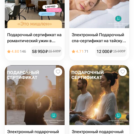
Подарочный сертификат на
Электронный Подарочный
романтический ужин в
спа-сертификат на тайскую
ресторане
спа-программу для двоих
58 950
₽
12 000
₽
4.80
146
65 500
₽
4.71
71
15 000
₽
«Белый Лотос»
Электронный подарочный
Электронный подарочный