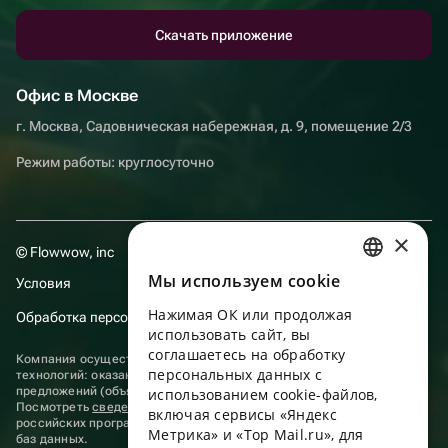
Скачать приложение
Офис в Москве
г. Москва, Садовническая набережная, д. 9, помещение 2/3
Режим работы: круглосуточно
×
© Flowwow, inc
Мы используем сookie
Условия
RUSSIAN
Нажимая ОК или продолжая
Обработка персональных данных
ENGLISH
использовать сайт, вы
UKRAINIAN
соглашаетесь на обработку
Компания осуществляет деятельность в области информационных
персональных данных с
технологий: оказание услуг в сети “Интернет” по размещению
PORTUGUESE
предложений (объявлений) продавцов о реализации товаров.
использованием cookie-файлов,
Посмотреть
сведения о программах
, включенных в реестр
включая сервисы «Яндекс
SPANISH
российских программ для электронных вычислительных машин и
Метрика» и «Top Mail.ru», для
баз данных.