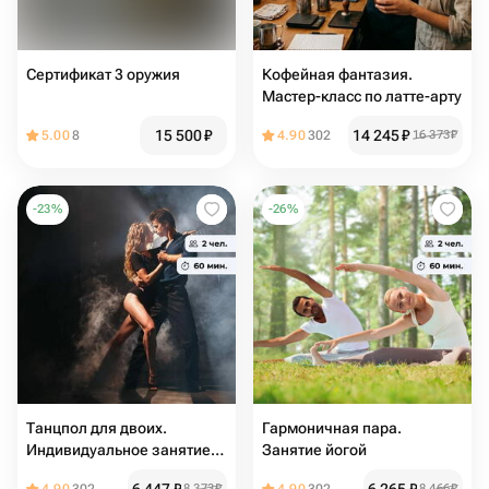
Сертификат 3 оружия
Кофейная фантазия.
Мастер-класс по латте-арту
15 500
₽
14 245
₽
5.00
8
4.90
302
16 373
₽
-
23
%
-
26
%
Танцпол для двоих.
Гармоничная пара.
Индивидуальное занятие
Занятие йогой
танцами
8 373
₽
8 466
₽