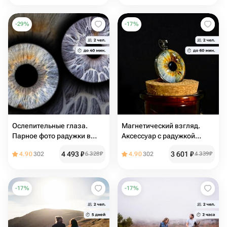
-
29
%
-
17
%
Ослепительные глаза.
Магнетический взгляд.
Парное фото радужки в
Аксессуар с радужкой
рамке
глаза
4 493
₽
3 601
₽
4.90
302
6 328
₽
4.90
302
4 339
₽
-
17
%
-
17
%