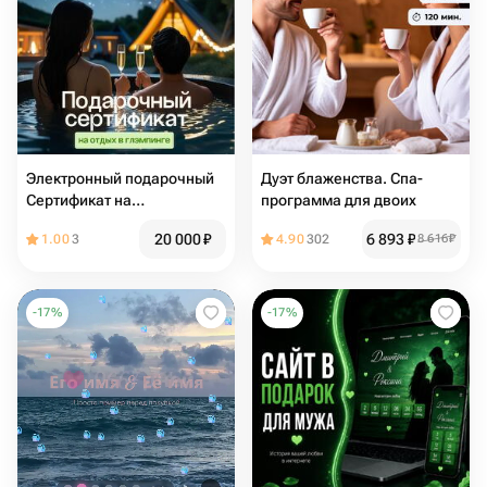
Электронный подарочный
Дуэт блаженства. Спа-
Сертификат на
программа для двоих
бронирование глэмпинга
20 000
₽
6 893
₽
1.00
3
4.90
302
8 616
₽
(варианты по всей России!)
SPA-отдых для ДВОИХ
-
17
%
-
17
%