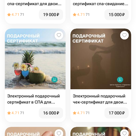
спа-сертификат для двоих
сертификат спа-свидание
«Марокканский хаммам»
для двоих «Белый Лотос»
19 000
₽
15 000
₽
4.71
71
4.71
71
Электронный подарочный
Электронный подарочный
сертификат в СПА для
чек-сертификат для двоих
двоих Aloha
«Ванна Клеопатры»
16 000
₽
17 000
₽
4.71
71
4.71
71