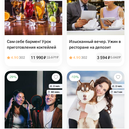
Сам себе бармен! Урок
Изысканный вечер. Ужин в
приготовления коктейлей
ресторане на депозит
11 990
₽
3 594
₽
4.90
302
15 571
₽
4.90
302
5 062
₽
-
29
%
-
13
%