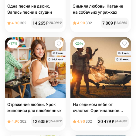
Одна песня на двоих.
Зимняя любовь. Катание
Запись песни в студии
на собачьих упряжках
14 265
₽
7 009
₽
4.90
302
20 091
₽
4.90
302
8 056
₽
-
17
%
-
26
%
Отражение любви. Урок
На седьмом небе от
живописи для влюбленных
счастья! Оригинальное
предложение руки и сердца
12 605
₽
30 479
₽
4.90
302
15 187
₽
4.90
302
41 188
₽
в самолете