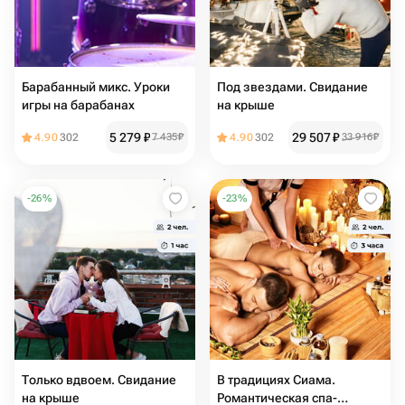
Барабанный микс. Уроки
Под звездами. Свидание
игры на барабанах
на крыше
5 279
₽
29 507
₽
4.90
302
7 435
₽
4.90
302
33 916
₽
-
26
%
-
23
%
Только вдвоем. Свидание
В традициях Сиама.
на крыше
Романтическая спа-