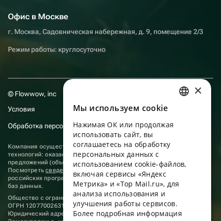
Офис в Москве
г. Москва, Садовническая набережная, д. 9, помещение 2/3
Режим работы: круглосуточно
×
© Flowwow, inc
Мы используем сookie
Условия
RUSSIAN
Нажимая ОК или продолжая
Обработка персональных данных
ENGLISH
использовать сайт, вы
UKRAINIAN
соглашаетесь на обработку
Компания осуществляет деятельность в области информационных
персональных данных с
технологий: оказание услуг в сети “Интернет” по размещению
PORTUGUESE
предложений (объявлений) продавцов о реализации товаров.
использованием cookie-файлов,
Посмотреть
сведения о программах
, включенных в реестр
включая сервисы «Яндекс
SPANISH
российских программ для электронных вычислительных машин и
Метрика» и «Top Mail.ru», для
баз данных.
анализа использования и
HUNGARIAN
Общество с ограниченной ответственностью «ФЛАУВАУ»
улучшения работы сервисов.
ОГРН 1207700263198, ИНН 9702020445
ITALIAN
Более подробная информация
Юридический адрес: г. Москва, вн.тер. г. Муниципальный округ