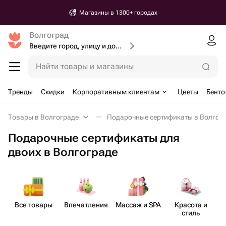
Магазины в 1300+ городах
Волгоград
Введите город, улицу и дом доставки
Найти товары и магазины
Тренды
Скидки
Корпоративным клиентам
Цветы
Бенто
Товары в Волгограде
Подарочные сертификаты в Волгог
Подарочные сертификаты для
двоих в Волгограде
Все товары
Впеча​тления
Массаж и SPA
Красота и
стиль