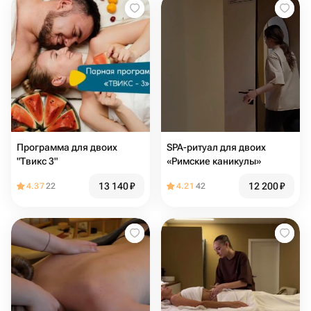
Программа для двоих
SPA-ритуал для двоих
"Твикс 3"
«Римские каникулы»
13 140
₽
12 200
₽
4.37
22
4.21
42