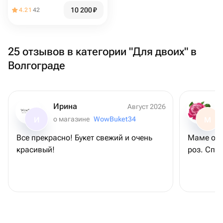
10 200
₽
4.21
42
25 отзывов в категории "Для двоих" в
Волгограде
Ирина
Август 2026
о магазине
WowBuket34
И
М
Все прекрасно! Букет свежий и очень
Маме оче
красивый!
роз. Спа