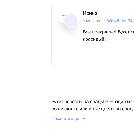
Ирина
о магазине
WowBuket34
И
Все прекрасно! Букет 
красивый!
Букет невесты на свадьбе — один из
означают те или иные цветы на свадь
новобрачной. Давайте вместе выясним
Показать еще