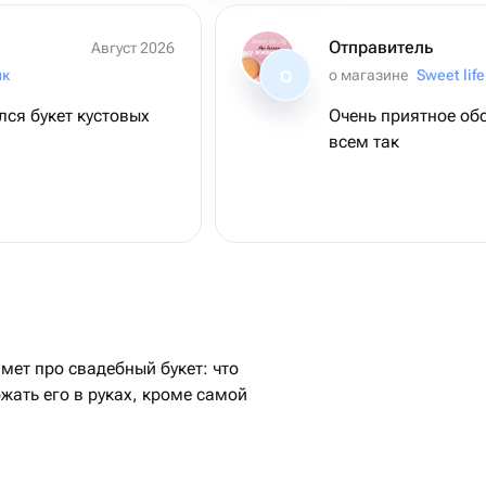
Отправитель
Август 2026
ик
о магазине
Sweet life
О
ся букет кустовых
Очень приятное об
всем так
мет про свадебный букет: что
ржать его в руках, кроме самой
й букет для невесты на свадьбу.