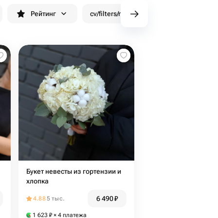
Рейтинг
cv/filters/name_fast_delivery
Скид
Букет невесты из гортензии и
хлопка
6 490
₽
4.88
5 тыс.
1 623
₽
× 4 платежа