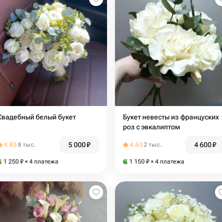
Свадебный белый букет
Букет невесты из француских
роз с эвкалиптом
5 000
₽
4 600
₽
4.85
8 тыс.
4.63
2 тыс.
1 250
₽
× 4 платежа
1 150
₽
× 4 платежа