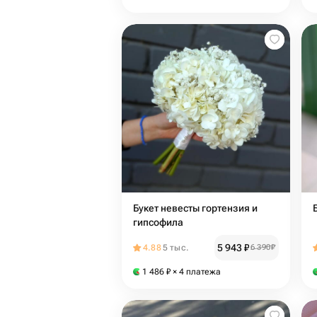
Букет невесты гортензия и
гипсофила
5 943
₽
4.88
5 тыс.
6 390
₽
1 486
₽
× 4 платежа