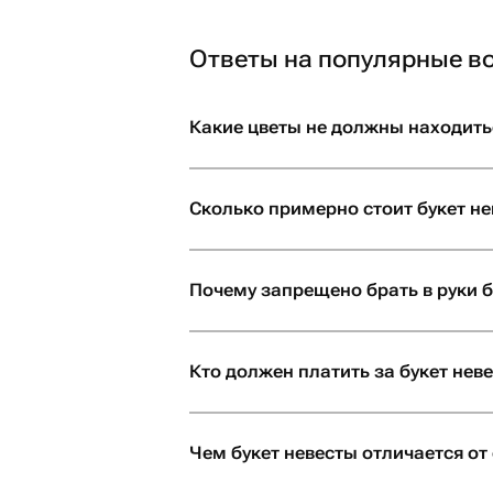
Насколько заранее нуж
Волгограде?
Ответы на популярные в
Решение зависит от того, насколько
композиции. Классический свадебный
Какие цветы не должны находитьс
большинстве случаев девушке прият
аксессуаром. В таком случае букет 
пробную цветочную композицию, точн
Сколько примерно стоит букет н
Какие цветы использую
Почему запрещено брать в руки б
Программный цветок невесты — это 
молочный, розовый. Другие популяр
полевые цветы, маргаритки, фрезии 
Кто должен платить за букет нев
Примеряем букет невес
Чем букет невесты отличается от
Прежде всего выбирайте бутоны для 