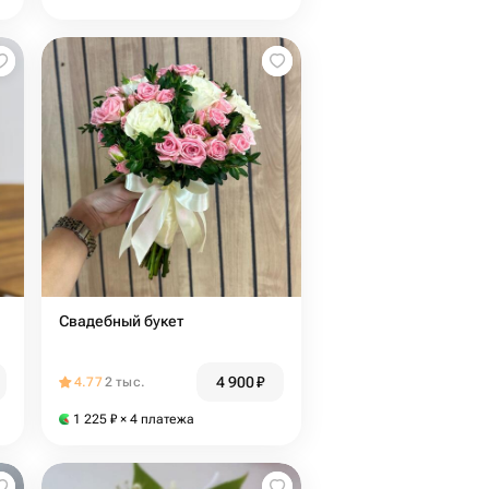
Свадебный букет
4 900
₽
4.77
2 тыс.
1 225
₽
× 4 платежа