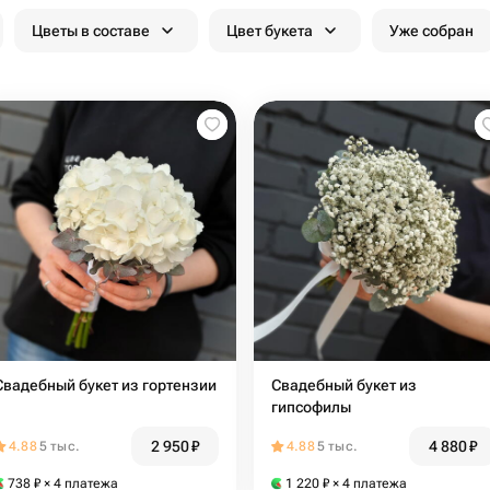
Цветы в составе
Цвет букета
Уже собран
Свадебный букет из гортензии
Свадебный букет из
гипсофилы
2 950
₽
4 880
₽
4.88
5 тыс.
4.88
5 тыс.
738
₽
× 4 платежа
1 220
₽
× 4 платежа