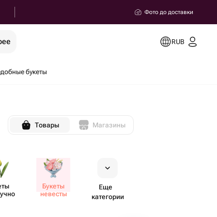
Фото до доставки
рее
RUB
добные букеты
Товары
Магазины
еты
Букеты
Еще
учно
невесты
категории