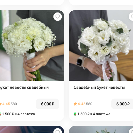
Букет невесты свадебный
Свадебный букет невесты
6 000
₽
6 000
₽
4.45
580
4.45
580
1 500
₽
× 4 платежа
1 500
₽
× 4 платежа