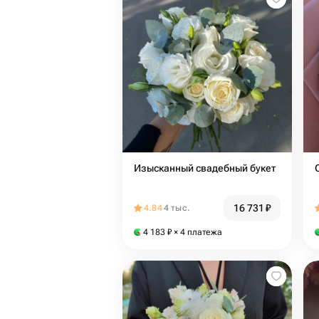
Изысканный свадебный букет
16 731
₽
4.84
4 тыс.
4 183
₽
× 4 платежа