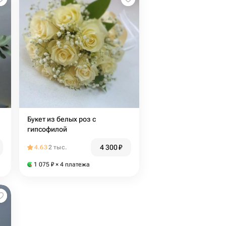
Букет из белых роз с
гипсофилой
4 300
₽
4.63
2 тыс.
1 075
₽
× 4 платежа