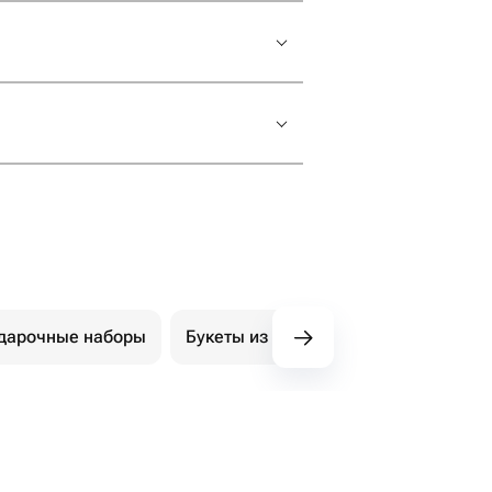
ример, для сливочно-белого платья
 платьем из газовой ткани, а
ринцессиному» наряду.
алки или платье с длинным
дарочные наборы
Букеты из мыла
Открытки
ть в каталоге букет невесты.