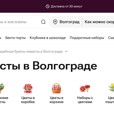
Доставка от 30 минут
ры и магазины
Волгоград
Как можно ско
ы
Бенто-торты
Клубника в шоколаде
Подарочные наборы
Съе
адебные букеты невесты в Волгограде
сты в Волгограде
рские
Цветы в
Цветы в
Наборы с
Цв
еты
коробке
корзине
цветами
пошт