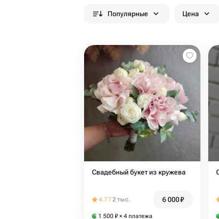
Популярные
Цена
Свадебный букет из кружева
6 000
₽
4.77
2 тыс.
1 500
₽
× 4 платежа