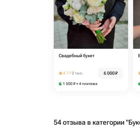
Свадебный букет
6 000
₽
4.77
2 тыс.
1 500
₽
× 4 платежа
54 отзыва в категории "Бу