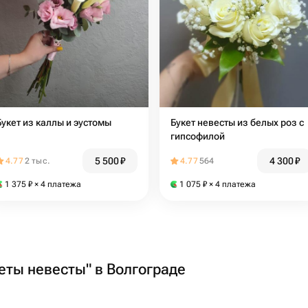
Букет из каллы и эустомы
Букет невесты из белых роз с
гипсофилой
5 500
₽
4 300
₽
4.77
2 тыс.
4.77
564
1 375
₽
× 4 платежа
1 075
₽
× 4 платежа
кеты невесты" в Волгограде