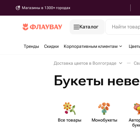
Магазины в 1300+ городах
Каталог
Найти това
Тренды
Скидки
Корпоративным клиентам
Цвет
Доставка цветов в Волгограде
Св
Букеты неве
Все товары
Моно​букеты
Авто
бук