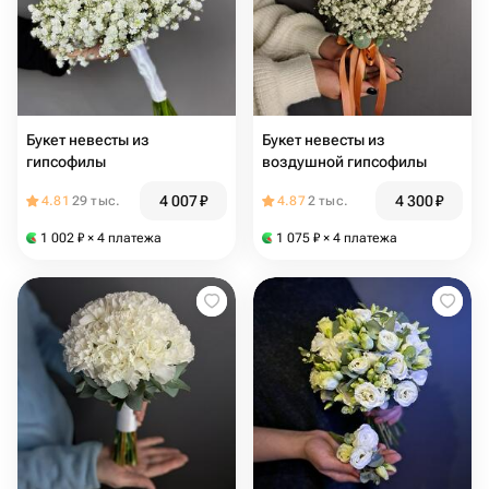
Букет невесты из
Букет невесты из
гипсофилы
воздушной гипсофилы
4 007
₽
4 300
₽
4.81
29 тыс.
4.87
2 тыс.
1 002
₽
× 4 платежа
1 075
₽
× 4 платежа