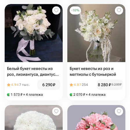
-
10
%
Белый букет невесты из
Букет невесты из роз и
роз, лизиантуса, диантуса
маттиолы с бутоньеркой
и эвкалипта
6 290
₽
8 280
₽
4.94
7 тыс.
4.87
254
9 200
₽
1 573
₽
× 4 платежа
2 070
₽
× 4 платежа