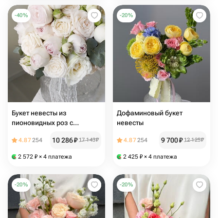
-
40
%
-
20
%
Букет невесты из
Дофаминовый букет
пионовидных роз с
невесты
бутоньеркой
10 286
₽
9 700
₽
4.87
254
17 143
₽
4.87
254
12 125
₽
2 572
₽
× 4 платежа
2 425
₽
× 4 платежа
-
20
%
-
20
%