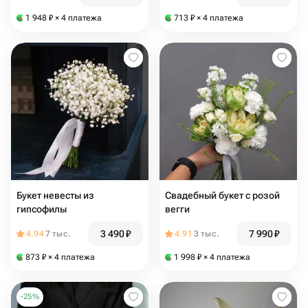
1 948
₽
× 4 платежа
713
₽
× 4 платежа
Букет невесты из
Свадебный букет с розой
гипсофилы
вегги
3 490
₽
7 990
₽
4.94
7 тыс.
4.91
3 тыс.
873
₽
× 4 платежа
1 998
₽
× 4 платежа
-
25
%