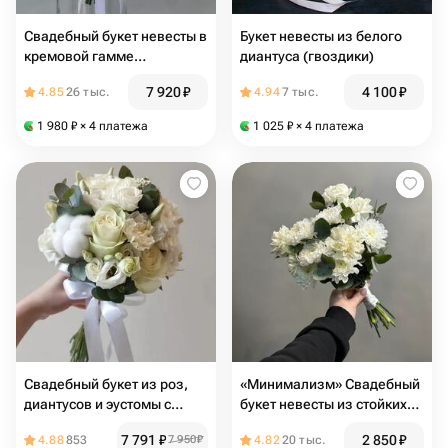
Свадебный букет невесты в
Букет невесты из белого
кремовой гамме
диантуса (гвоздики)
«Волшебный день»
7 920
₽
4 100
₽
4.85
26 тыс.
4.94
7 тыс.
1 980
₽
× 4 платежа
1 025
₽
× 4 платежа
Свадебный букет из роз,
«Минимализм» Свадебный
диантусов и эустомы с
букет невесты из стойких
бутоньеркой
белых цветов
7 791
₽
2 850
₽
4.88
853
7 950
₽
4.82
20 тыс.