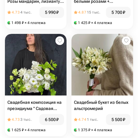
Розы мандарин, лизиантус,
белыми розами +
антирринум и амарант
бутоньерка
5 990
₽
5 700
₽
4.73
4 тыс.
4.87
15 тыс.
1 498
₽
× 4 платежа
1 425
₽
× 4 платежа
Свадебная композиция на
Свадебный букет из белых
президиума " Садовая
альстромерий
нежность"
6 500
₽
5 500
₽
4.73
3 тыс.
4.74
1 тыс.
1 625
₽
× 4 платежа
1 375
₽
× 4 платежа