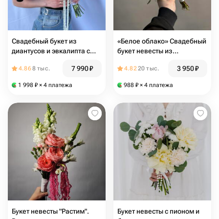
Свадебный букет из
«Белое облако» Свадебный
диантусов и эвкалипта с
букет невесты из
жемчужными бусами
гипсофилы и хлопка
7 990
₽
3 950
₽
4.86
8 тыс.
4.82
20 тыс.
1 998
₽
× 4 платежа
988
₽
× 4 платежа
Букет невесты "Растим".
Букет невесты с пионом и