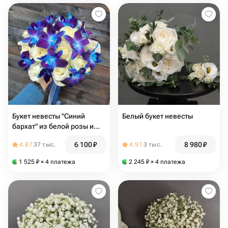
Букет невесты "Синий
Белый букет невесты
бархат" из белой розы и
синего дендробиума
6 100
₽
8 980
₽
4.87
37 тыс.
4.91
3 тыс.
1 525
₽
× 4 платежа
2 245
₽
× 4 платежа