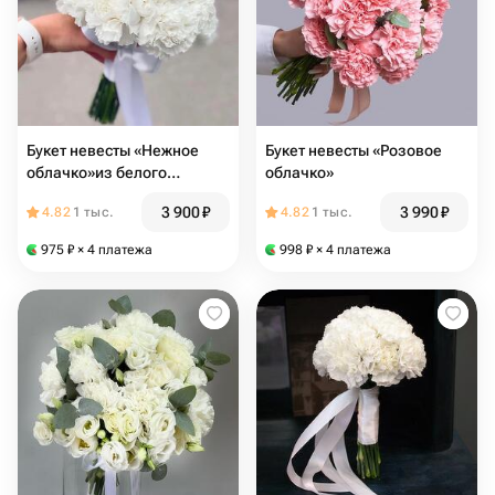
Букет невесты «Нежное
Букет невесты «Розовое
облачко»из белого
облачко»
диантуса(гвоздики)
3 900
₽
3 990
₽
4.82
1 тыс.
4.82
1 тыс.
975
₽
× 4 платежа
998
₽
× 4 платежа