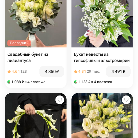
Последний
Свадебный букет из
Букет невесты из
лизиантуса
гипсофилы и альстромерии
4 350
₽
4 491
₽
4.64
128
4.81
29 тыс.
1 088
₽
× 4 платежа
1 123
₽
× 4 платежа