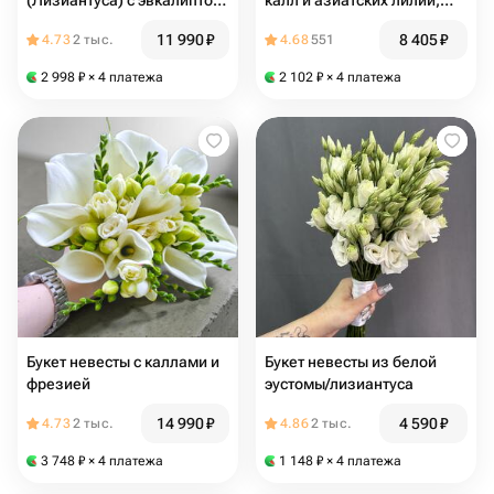
(Лизиантуса) с эвкалиптом,
калл и азиатских лилий,
стойкий
без запаха
11 990
₽
8 405
₽
4.73
2 тыс.
4.68
551
2 998
₽
× 4 платежа
2 102
₽
× 4 платежа
Букет невесты с каллами и
Букет невесты из белой
фрезией
эустомы/лизиантуса
14 990
₽
4 590
₽
4.73
2 тыс.
4.86
2 тыс.
3 748
₽
× 4 платежа
1 148
₽
× 4 платежа