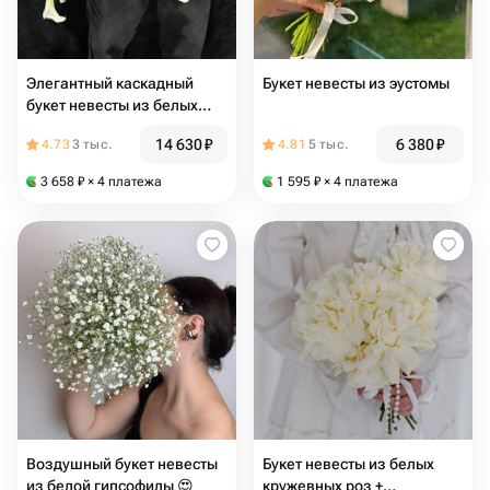
Элегантный каскадный
Букет невесты из эустомы
букет невесты из белых
калл
14 630
₽
6 380
₽
4.73
3 тыс.
4.81
5 тыс.
3 658
₽
× 4 платежа
1 595
₽
× 4 платежа
Воздушный букет невесты
Букет невесты из белых
из белой гипсофилы 😍
кружевных роз +