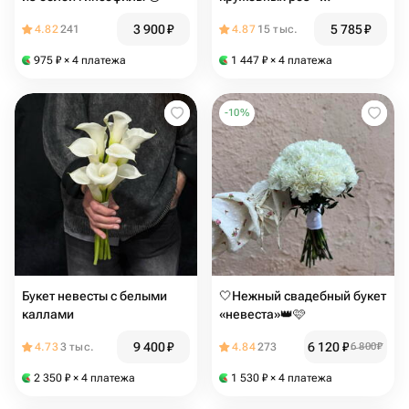
бутоньерка
3 900
₽
5 785
₽
4.82
241
4.87
15 тыс.
975
₽
× 4 платежа
1 447
₽
× 4 платежа
-
10
%
Букет невесты с белыми
🤍Нежный свадебный букет
каллами
«невеста»👑🩷
9 400
₽
6 120
₽
4.73
3 тыс.
4.84
273
6 800
₽
2 350
₽
× 4 платежа
1 530
₽
× 4 платежа