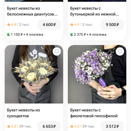
Букет невесты из
Букет невесты с
белоснежных диантусов
бутоньеркой из нежной
(гвоздик)
эустомы и эвкалипта
4 600
₽
9 500
₽
4.87
2 тыс.
4.87
2 тыс.
1 150
₽
× 4 платежа
2 375
₽
× 4 платежа
Букет невесты из
Букет невесты с
сухоцветов
фиолетовой гипсофилой
6 653
₽
3 512
₽
4.81
29 тыс.
4.81
29 тыс.