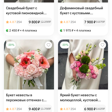
Свадебный букет с
Дофаминовый свадебный
кустовой пионовидной
букет с кустовыми
розой, маттиолой и
пионовидными розами,
9 800
₽
7 900
₽
4.87
254
12 250
₽
4.87
254
9 875
₽
диантусом для невесты
диантусами, лизиантусом и
антирринумом для невесты
2 450
₽
× 4 платежа
1 975
₽
× 4 платежа
-
20
%
-
20
%
Букет невесты в
Яркий букет невесты с
персиковых оттенках с
молюцеллой, кустовой
маттиолой, кустовой
пионовидной розой,
9 400
₽
6 900
₽
4.87
254
11 750
₽
4.87
254
8 625
₽
пионовидной розой и
диантусами, лизиантусом