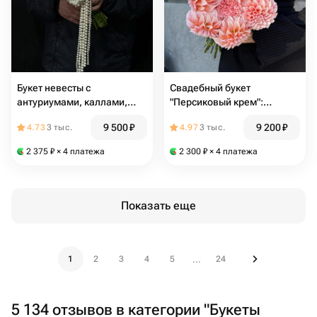
Букет невесты с
Свадебный букет
антуриумами, каллами,
"Персиковый крем":
лизиантусами и
георгин Peaches and Cream
9 500
₽
9 200
₽
4.73
3 тыс.
4.97
3 тыс.
декоративным жемчугом
(Пичес), розовая гвоздика
2 375
₽
× 4 платежа
2 300
₽
× 4 платежа
Показать еще
1
2
3
4
5
24
...
5 134 отзывов в категории "Букеты