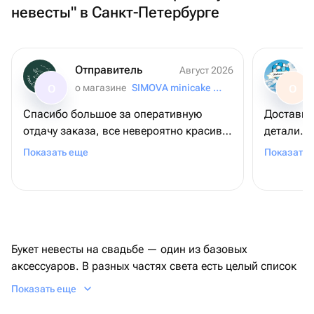
невесты" в Санкт-Петербурге
Отправитель
Август 2026
о магазине
SIMOVA minicake for you
О
О
Спасибо большое за оперативную
Доставил
отдачу заказа, все невероятно красиво
детали. 
и вкусно! Заказываю не в первый раз 🫶
один шар
Показать еще
Показать 
🏻
заменили
соотноше
Рекоменд
Букет невесты на свадьбе — один из базовых
аксессуаров. В разных частях света есть целый список
примет про свадебный букет: что символизируют те
Показать еще
или иные цветы на свадьбу, кто выбирает и покупает