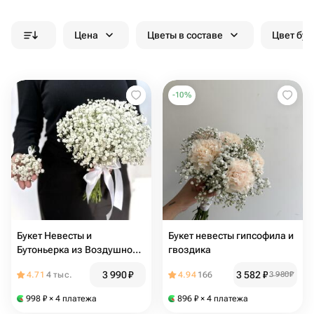
Цена
Цветы в составе
Цвет бук
-
10
%
Букет Невесты и
Букет невесты гипсофила и
Бутоньерка из Воздушной
гвоздика
Гипсофилы
3 990
₽
3 582
₽
4.71
4 тыс.
4.94
166
3 980
₽
998
₽
× 4 платежа
896
₽
× 4 платежа