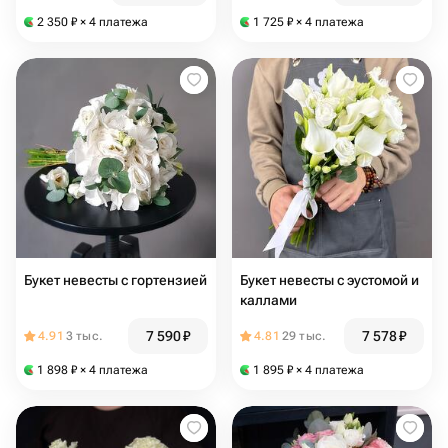
диантусами на свадьбу
на свадьбу
2 350
₽
× 4 платежа
1 725
₽
× 4 платежа
Букет невесты с гортензией
Букет невесты с эустомой и
каллами
7 590
₽
7 578
₽
4.91
3 тыс.
4.81
29 тыс.
1 898
₽
× 4 платежа
1 895
₽
× 4 платежа