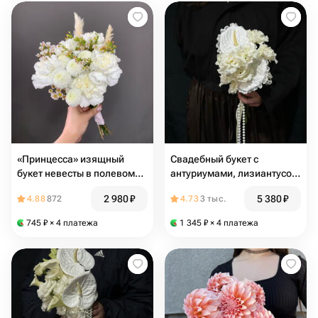
«Принцесса» изящный
Свадебный букет с
букет невесты в полевом
антуриумами, лизиантусом
стиле
и жемчугом декоративным
2 980
₽
5 380
₽
4.88
872
4.73
3 тыс.
745
₽
× 4 платежа
1 345
₽
× 4 платежа