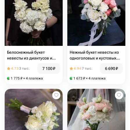
Белоснежный букет
Нежный букет невесты из
невесты из диантусов и
одноголовых и кустовых
эустомы
роз, лизиантуса и
7 100
₽
6 690
₽
4.73
3 тыс.
4.94
7 тыс.
эвкалипта
1 775
₽
× 4 платежа
1 673
₽
× 4 платежа