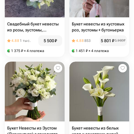
Свадебный букет невесты
Букет невесты из кустовых
из розы, эустомы,
роз, эустомы + бутоньерка
эвкалипта
5 500
₽
5 801
₽
4.88
1 тыс.
4.88
853
5 980
₽
1 375
₽
× 4 платежа
1 451
₽
× 4 платежа
Букет Невесты из Эустом
Букет невесты из белых