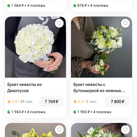
1 664
₽
× 4 платежа
878
₽
× 4 платежа
Букет невесты из
Букет невесты с
Диантусов
бутоньеркой из нежных
диантусов, махровой
7 769
₽
7 800
₽
4.81
29 тыс.
4.87
2 тыс.
эустомы и эвкалипта
1 943
₽
× 4 платежа
1 950
₽
× 4 платежа