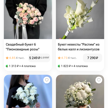
Свадебный букет 6
Букет невесты "Растим" из
"Пионовидные розы"
белых калл и лизиантусов
5 249
₽
7 290
₽
4.85
4 тыс.
6 999
₽
4.73
4 тыс.
1 313
₽
× 4 платежа
1 823
₽
× 4 платежа