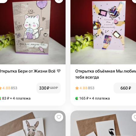
Открытка Бери от Жизни Всё 💜
Открытка объёмная Мы люби
тебя всегда
330
₽
660
₽
4.88
853
660
₽
4.88
853
83
₽
× 4 платежа
165
₽
× 4 платежа