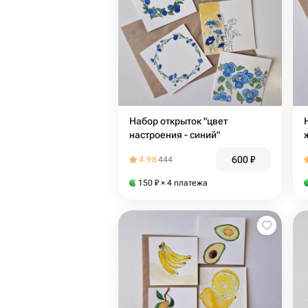
Набор открыток "цвет
настроения - синий"
600
₽
4.98
444
150
₽
× 4 платежа