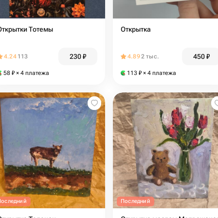
Открытки Тотемы
Открытка
230
₽
450
₽
4.24
113
4.89
2 тыс.
58
₽
× 4 платежа
113
₽
× 4 платежа
Последний
Последний