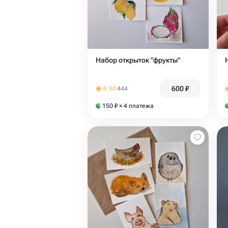
Набор открыток "фрукты"
600
₽
4.98
444
150
₽
× 4 платежа