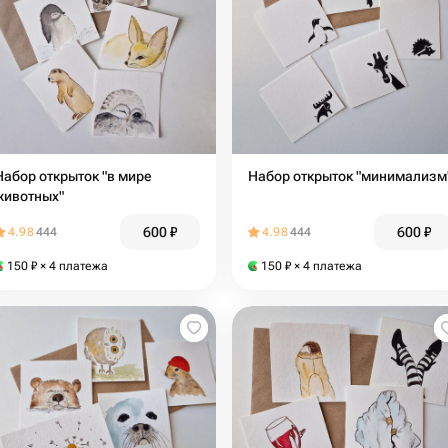
Набор открыток "в мире
Набор открыток "минимализм
животных"
600
₽
600
₽
4.98
444
4.98
444
150
₽
× 4 платежа
150
₽
× 4 платежа