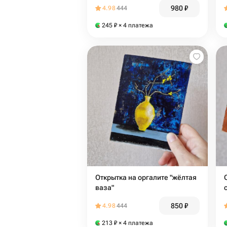
980
₽
4.98
444
245
₽
× 4 платежа
Открытка на оргалите "жёлтая
ваза"
850
₽
4.98
444
213
₽
× 4 платежа