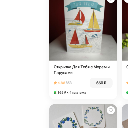
Открытка Для Тебя с Морем и
Парусами
660
₽
4.88
853
165
₽
× 4 платежа