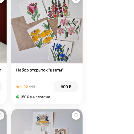
м
Набор открыток "цветы"
600
₽
4.98
444
150
₽
× 4 платежа