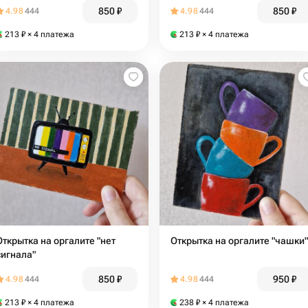
850
₽
850
₽
4.98
444
4.98
444
213
₽
× 4 платежа
213
₽
× 4 платежа
Открытка на оргалите "нет
Открытка на оргалите "чашки"
сигнала"
850
₽
950
₽
4.98
444
4.98
444
213
₽
× 4 платежа
238
₽
× 4 платежа