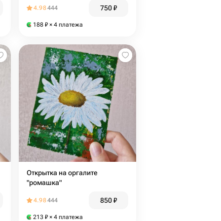
750
₽
4.98
444
188
₽
× 4 платежа
Открытка на оргалите
"ромашка"
850
₽
4.98
444
213
₽
× 4 платежа