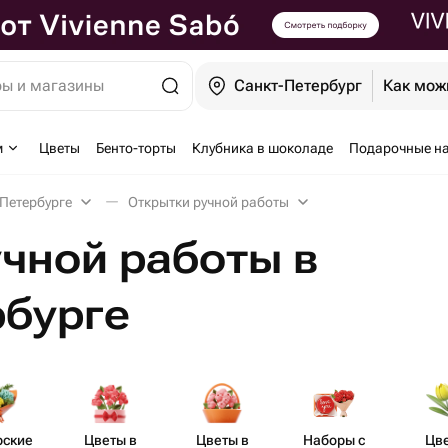
ры и магазины
Санкт-Петербург
Как мож
м
Цветы
Бенто-торты
Клубника в шоколаде
Подарочные н
-Петербурге
Открытки ручной работы
чной работы в
рбурге
рские
Цветы в
Цветы в
Наборы с
Цв