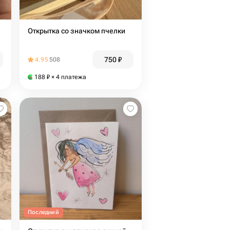
Открытка со значком пчелки
750
₽
4.95
508
188
₽
× 4 платежа
Последний