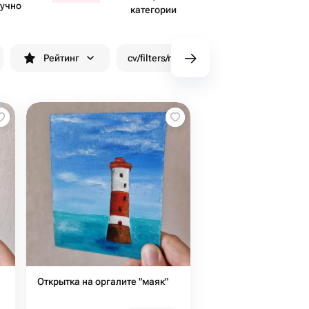
учно
категории
Рейтинг
cv/filters/name_fast_delivery
Скид
Открытка на оргалите "маяк"