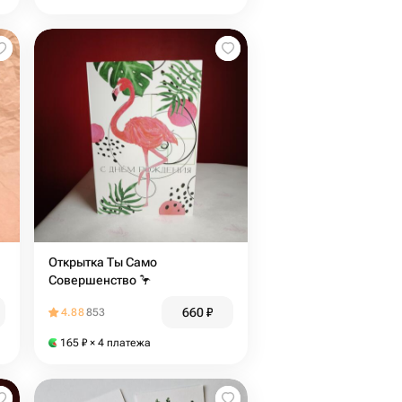
Открытка Ты Само
Совершенство 🦩
660
₽
4.88
853
165
₽
× 4 платежа