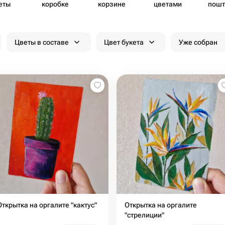
еты
коробке
корзине
цветами
пошт
Цветы в составе
Цвет букета
Уже собран
Открытка на оргалите "кактус"
Открытка на оргалите
"стрелиции"