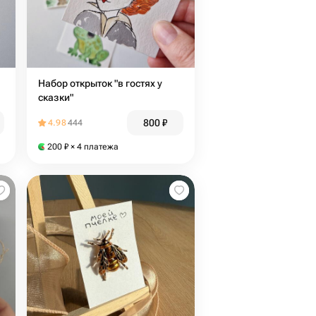
Набор открыток "в гостях у
сказки"
800
₽
4.98
444
200
₽
× 4 платежа