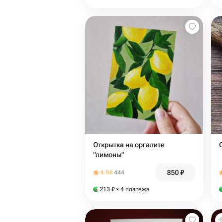
Открытка на оргалите
"лимоны"
850
₽
4.98
444
213
₽
× 4 платежа
-