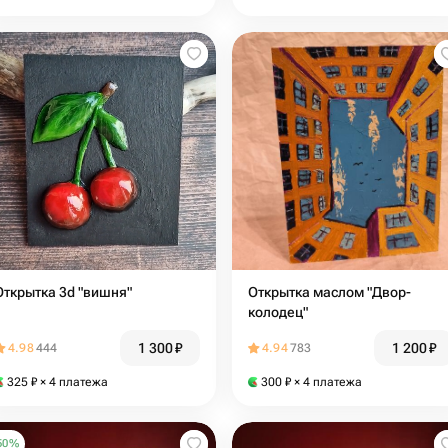
Открытка 3d "вишня"
Открытка маслом "Двор-
колодец"
1 300
₽
1 200
₽
4.98
444
4.94
783
325
₽
× 4 платежа
300
₽
× 4 платежа
50
%