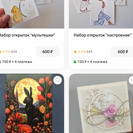
Набор открыток "мультяшки"
Набор открыток "настроение"
600
₽
600
₽
4.98
444
4.98
444
150
₽
× 4 платежа
150
₽
× 4 платежа