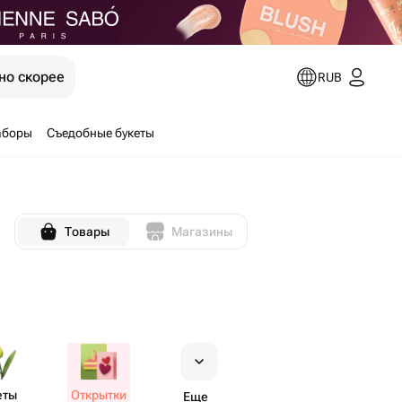
но скорее
RUB
аборы
Съедобные букеты
Товары
Магазины
еты
Открытки
Еще