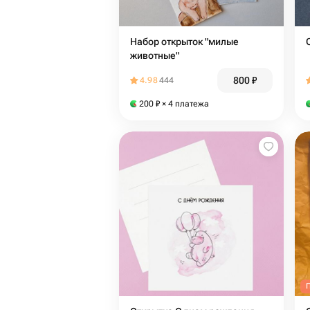
Набор открыток "милые
животные"
800
₽
4.98
444
200
₽
× 4 платежа