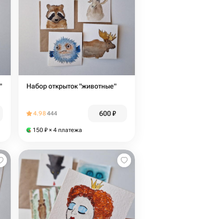
"
Набор открыток "животные"
600
₽
4.98
444
150
₽
× 4 платежа