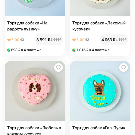
Торт для собаки «На
Торт для собаки «Лакомый
радость пузику»
кусочек»
3 591
₽
4 063
₽
5.00
43
3 664
₽
5.00
43
4 104
₽
898
₽
× 4 платежа
1 016
₽
× 4 платежа
Торт для собаки «Любовь в
Торт для собак «Гав-Пуси»
каждом кусочке»