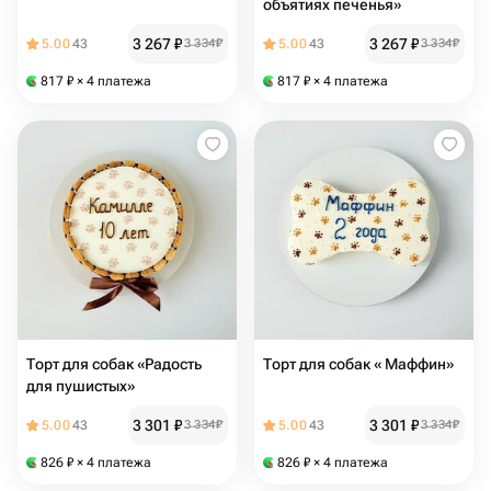
объятиях печенья»
3 267
₽
3 267
₽
5.00
43
3 334
₽
5.00
43
3 334
₽
817
₽
× 4 платежа
817
₽
× 4 платежа
Торт для собак «Радость
Торт для собак « Маффин»
для пушистых»
3 301
₽
3 301
₽
5.00
43
3 334
₽
5.00
43
3 334
₽
826
₽
× 4 платежа
826
₽
× 4 платежа