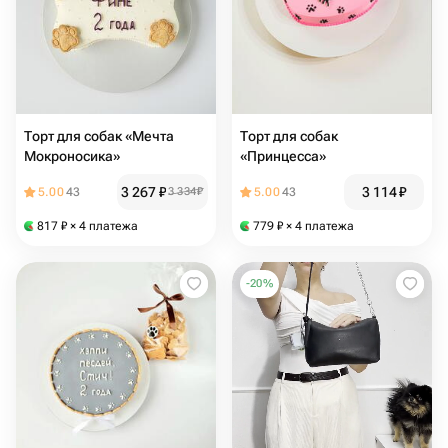
Торт для собак «Мечта
Торт для собак
Мокроносика»
«Принцесса»
3 267
₽
3 114
₽
5.00
43
3 334
₽
5.00
43
817
₽
× 4 платежа
779
₽
× 4 платежа
-
20
%