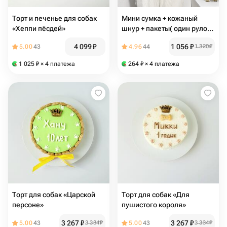
Торт и печенье для собак
Мини сумка + кожаный
«Хеппи пёсдей»
шнур + пакеты( один рулон
10шт)
4 099
₽
1 056
₽
5.00
43
4.96
44
1 320
₽
1 025
₽
× 4 платежа
264
₽
× 4 платежа
Торт для собак «Царской
Торт для собак «Для
персоне»
пушистого короля»
3 267
₽
3 267
₽
5.00
43
3 334
₽
5.00
43
3 334
₽