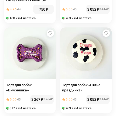
гигиенических пакетов
TheSranka
750
₽
3 052
₽
4.96
44
5.00
43
3 114
₽
188
₽
× 4 платежа
763
₽
× 4 платежа
Торт для собак
Торт для собак «Пятна
«Вкусняшка»
праздника»
3 267
₽
3 052
₽
5.00
43
3 334
₽
5.00
43
3 114
₽
817
₽
× 4 платежа
763
₽
× 4 платежа