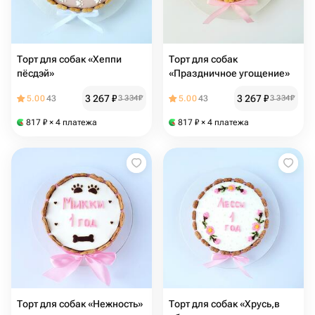
Торт для собак «Хеппи
Торт для собак
пёсдэй»
«Праздничное угощение»
3 267
₽
3 267
₽
5.00
43
3 334
₽
5.00
43
3 334
₽
817
₽
× 4 платежа
817
₽
× 4 платежа
Торт для собак «Нежность»
Торт для собак «Хрусь,в