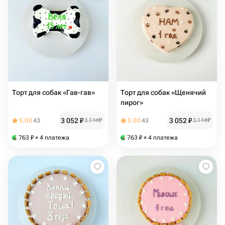
Торт для собак «Гав-гав»
Торт для собак «Щенячий
пирог»
3 052
₽
3 052
₽
5.00
43
3 114
₽
5.00
43
3 114
₽
763
₽
× 4 платежа
763
₽
× 4 платежа