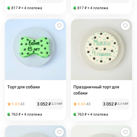
817
₽
× 4 платежа
817
₽
× 4 платежа
Торт для собаки
Праздничный торт для
собаки
3 052
₽
3 052
₽
5.00
43
3 114
₽
5.00
43
3 114
₽
763
₽
× 4 платежа
763
₽
× 4 платежа