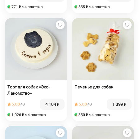
771
₽
× 4 платежа
855
₽
× 4 платежа
Торт для собак «Эко-
Печенье для собак
Лакомство»
4 104
₽
1 399
₽
5.00
43
5.00
43
1 026
₽
× 4 платежа
350
₽
× 4 платежа