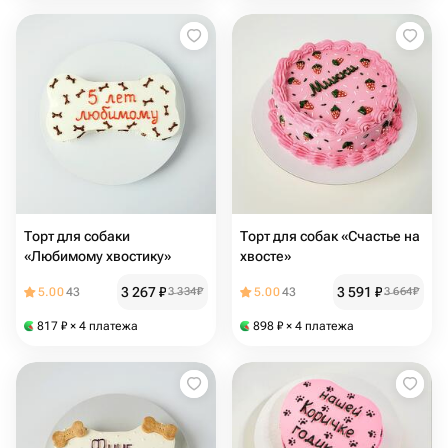
Торт для собаки
Торт для собак «Счастье на
«Любимому хвостику»
хвосте»
3 267
₽
3 591
₽
5.00
43
3 334
₽
5.00
43
3 664
₽
817
₽
× 4 платежа
898
₽
× 4 платежа