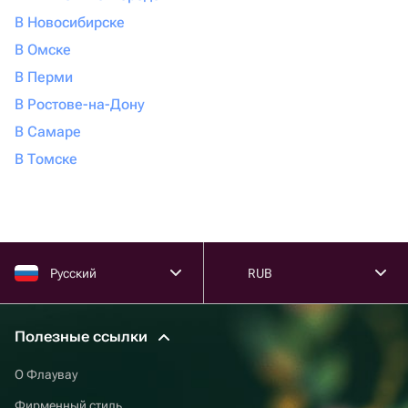
В Новосибирске
В Омске
В Перми
В Ростове-на-Дону
В Самаре
В Томске
Русский
RUB
Полезные ссылки
О Флаувау
Фирменный стиль