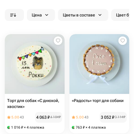
Цена
Цветы в составе
Цвет бук
Торт для собак «С днюхой,
«Радость» торт для собаки
хвостик»
4 063
₽
3 052
₽
5.00
43
4 104
₽
5.00
43
3 114
₽
1 016
₽
× 4 платежа
763
₽
× 4 платежа