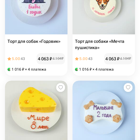
Торт для собак «Годовик»
Торт для собаки «Мечта
пушистика»
4 063
₽
4 063
₽
5.00
43
4 104
₽
5.00
43
4 104
₽
1 016
₽
× 4 платежа
1 016
₽
× 4 платежа