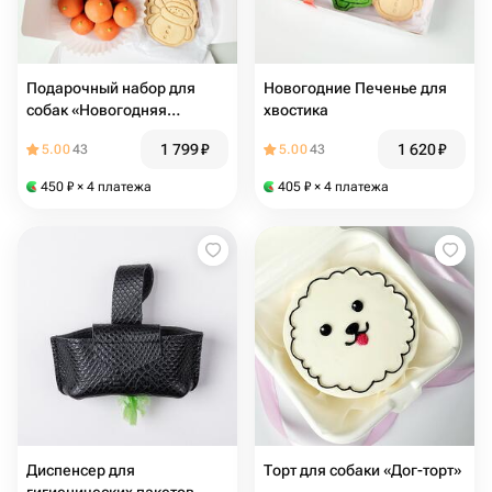
Подарочный набор для
Новогодние Печенье для
собак «Новогодняя
хвостика
открытка»
1 799
₽
1 620
₽
5.00
43
5.00
43
450
₽
× 4 платежа
405
₽
× 4 платежа
Диспенсер для
Торт для собаки «Дог-торт»