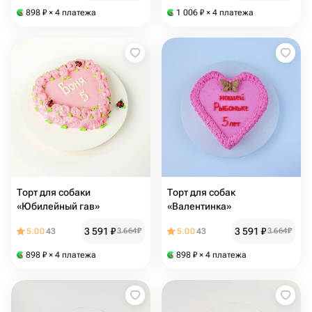
898
₽
× 4 платежа
1 006
₽
× 4 платежа
Торт для собаки
Торт для собак
«Юбилейный гав»
«Валентинка»
3 591
₽
3 591
₽
5.00
43
3 664
₽
5.00
43
3 664
₽
898
₽
× 4 платежа
898
₽
× 4 платежа