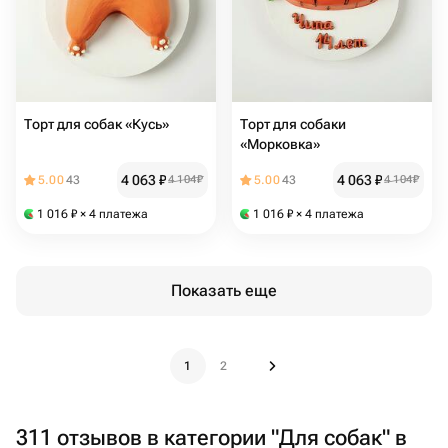
Торт для собак «Кусь»
Торт для собаки
«Морковка»
4 063
₽
4 063
₽
5.00
43
4 104
₽
5.00
43
4 104
₽
1 016
₽
× 4 платежа
1 016
₽
× 4 платежа
Показать еще
1
2
311 отзывов в категории "Для собак" в