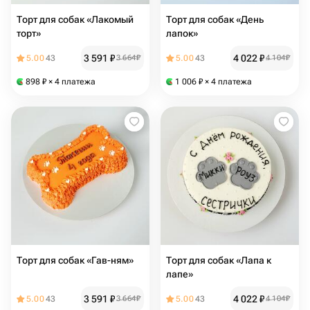
Торт для собак «Лакомый
Торт для собак «День
торт»
лапок»
3 591
₽
4 022
₽
5.00
43
3 664
₽
5.00
43
4 104
₽
898
₽
× 4 платежа
1 006
₽
× 4 платежа
Торт для собак «Гав-ням»
Торт для собак «Лапа к
лапе»
3 591
₽
4 022
₽
5.00
43
3 664
₽
5.00
43
4 104
₽