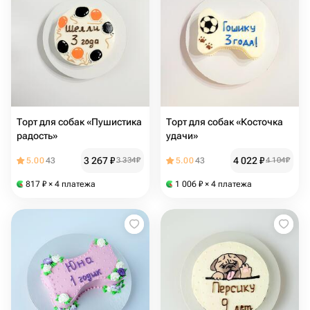
Торт для собак «Пушистика
Торт для собак «Косточка
радость»
удачи»
3 267
₽
4 022
₽
5.00
43
3 334
₽
5.00
43
4 104
₽
817
₽
× 4 платежа
1 006
₽
× 4 платежа