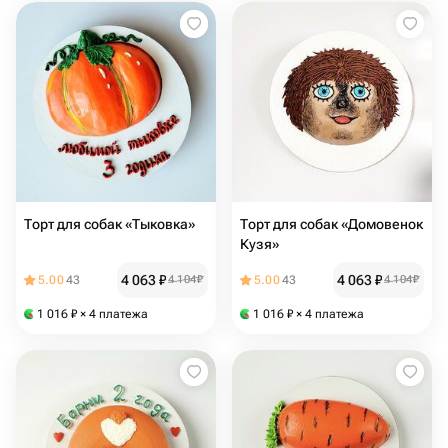
Торт для собак «Тыковка»
Торт для собак «Домовенок
Кузя»
4 063
₽
4 063
₽
5.00
43
4 104
₽
5.00
43
4 104
₽
1 016
₽
× 4 платежа
1 016
₽
× 4 платежа