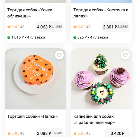
Торт для собак «Усики
Торт для собак «Косточка в
оближешь»
лапах»
4 063
₽
3 301
₽
5.00
43
4 104
₽
5.00
43
3 334
₽
1 016
₽
× 4 платежа
826
₽
× 4 платежа
Торт для собаки «Лапки»
Капкейки для собак
«Праздничный мир»
3 083
₽
3 420
₽
5.00
43
3 114
₽
5.00
43