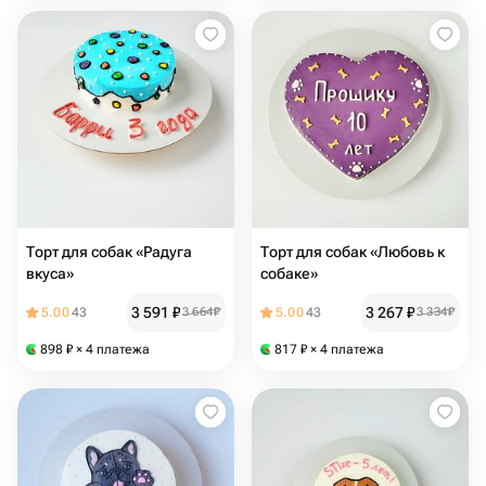
Торт для собак «Радуга
Торт для собак «Любовь к
вкуса»
собаке»
3 591
₽
3 267
₽
5.00
43
3 664
₽
5.00
43
3 334
₽
898
₽
× 4 платежа
817
₽
× 4 платежа