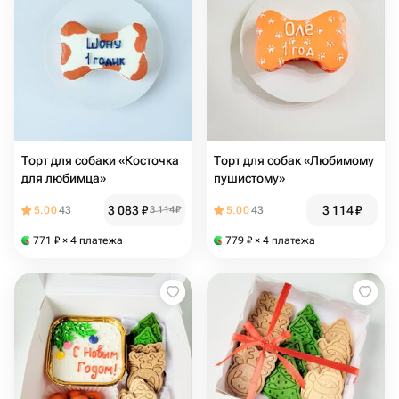
Торт для собаки «Косточка
Торт для собак «Любимому
для любимца»
пушистому»
3 083
₽
3 114
₽
5.00
43
3 114
₽
5.00
43
771
₽
× 4 платежа
779
₽
× 4 платежа