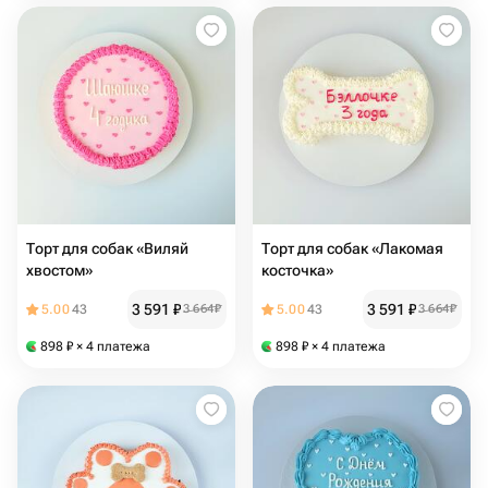
Торт для собак «Виляй
Торт для собак «Лакомая
хвостом»
косточка»
3 591
₽
3 591
₽
5.00
43
3 664
₽
5.00
43
3 664
₽
898
₽
× 4 платежа
898
₽
× 4 платежа