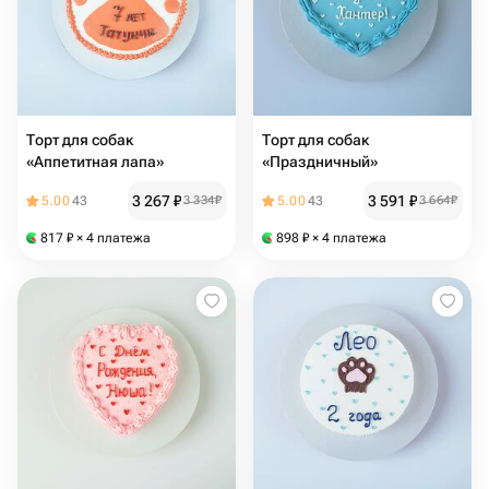
Торт для собак
Торт для собак
«Аппетитная лапа»
«Праздничный»
3 267
₽
3 591
₽
5.00
43
3 334
₽
5.00
43
3 664
₽
817
₽
× 4 платежа
898
₽
× 4 платежа