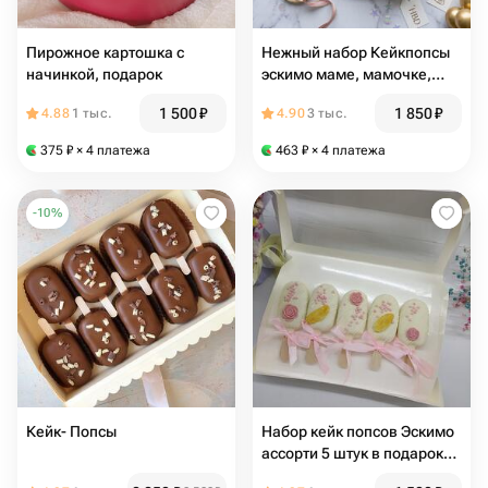
Пирожное картошка с
Нежный набор Кейкпопсы
начинкой, подарок
эскимо маме, мамочке,
любимой, учителю,
1 500
₽
1 850
₽
4.88
1 тыс.
4.90
3 тыс.
воспитателю
375
₽
× 4 платежа
463
₽
× 4 платежа
-
10
%
Кейк- Попсы
Набор кейк попсов Эскимо
ассорти 5 штук в подарок
маме, подруге, коллегам,