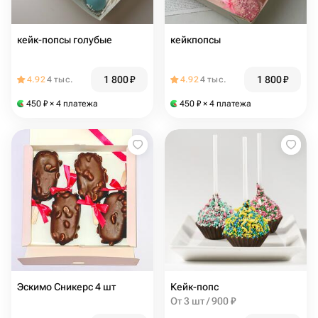
кейк-попсы голубые
кейкпопсы
1 800
₽
1 800
₽
4.92
4 тыс.
4.92
4 тыс.
450
₽
× 4 платежа
450
₽
× 4 платежа
Эскимо Сникерс 4 шт
Кейк-попс
От 3 шт / 900 ₽