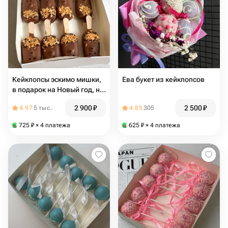
Кейкпопсы эскимо мишки,
Ева букет из кейкпопсов
в подарок на Новый год, на
детский праздник, на 1
2 900
₽
2 500
₽
4.97
5 тыс.
4.85
305
сентября
725
₽
× 4 платежа
625
₽
× 4 платежа