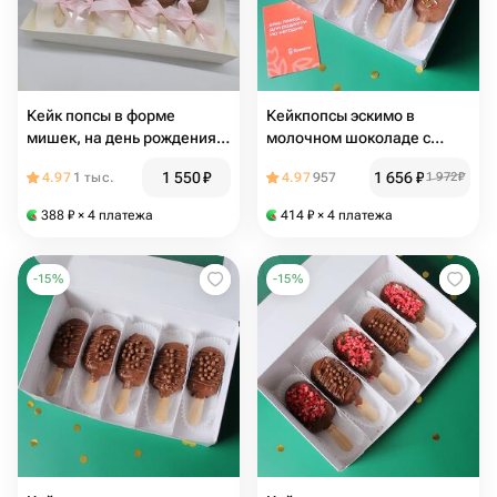
Кейк попсы в форме
Кейкпопсы эскимо в
мишек, на день рождения
молочном шоколаде с
ребёнка, в подарок
разноцветной посыпкой на
1 550
₽
1 656
₽
4.97
1 тыс.
4.97
957
1 972
₽
ребенку, девушке
праздник, в подарок
388
₽
× 4 платежа
414
₽
× 4 платежа
-
15
%
-
15
%