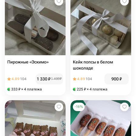
Пирожные «Эскимо»
Кейк попсы в белом
шоколаде
1 330
₽
900
₽
4.89
104
1 400
₽
4.89
104
333
₽
× 4 платежа
225
₽
× 4 платежа
-
16
%