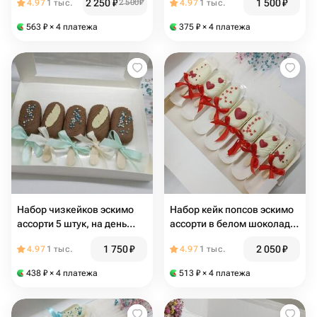
2 250
₽
1 500
₽
4.97
1 тыс.
2 500
₽
4.97
1 тыс.
девушке, на день рождения
563
₽
× 4 платежа
375
₽
× 4 платежа
Набор чизкейков эскимо
Набор кейк попсов эскимо
ассорти 5 штук, на день
ассорти в белом шоколаде
рождения, в подарок
7 штук в подарок на день
1 750
₽
2 050
₽
4.97
1 тыс.
4.97
1 тыс.
мужчине, женщине, папе,
рождения, девушке, маме,
дедушке, учителю
подруге
438
₽
× 4 платежа
513
₽
× 4 платежа