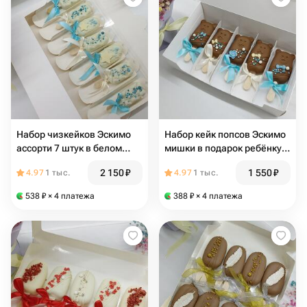
Набор чизкейков Эскимо
Набор кейк попсов Эскимо
ассорти 7 штук в белом
мишки в подарок ребёнку,
шоколаде на день
на день рождения ребенка,
2 150
₽
1 550
₽
4.97
1 тыс.
4.97
1 тыс.
рождения, в подарок
в детский сад
девушке, парню, подруге,
538
₽
× 4 платежа
388
₽
× 4 платежа
маме, врачу, папе