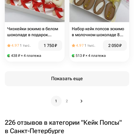
Чизкейки эскимо в белом
Набор кейк попсов эскимо
шоколаде в подарок
в молочном шоколаде 8
девушке, подруге, на день
штук в подарок на день
1 750
₽
2 050
₽
4.97
1 тыс.
4.97
1 тыс.
рождения
рождения, мужчине,
женщине, коллегам,
438
₽
× 4 платежа
513
₽
× 4 платежа
подруге
Показать еще
1
2
226 отзывов в категории "Кейк Попсы"
в Санкт-Петербурге