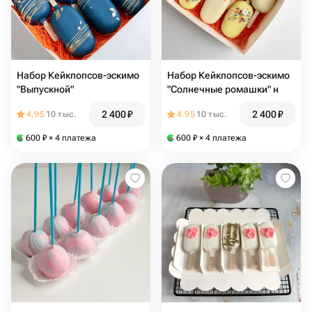
Набор Кейкпопсов-эскимо
Набор Кейкпопсов-эскимо
"Выпускной"
"Солнечные ромашки" н
2 400
₽
2 400
₽
4.95
10 тыс.
4.95
10 тыс.
600
₽
× 4 платежа
600
₽
× 4 платежа