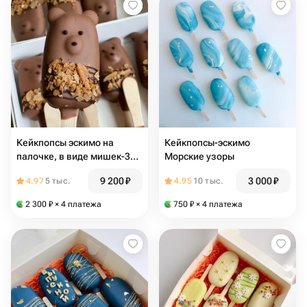
Кейкпопсы эскимо на
Кейкпопсы-эскимо
палочке, в виде мишек-30
Морские узоры
штук! На выпускной,
9 200
₽
3 000
₽
4.97
5 тыс.
4.95
10 тыс.
Пирожные на детский
праздник
2 300
₽
× 4 платежа
750
₽
× 4 платежа