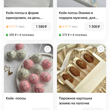
Кейк попсы в форме
Кейк попсы Эскимо в
единорожек, на день
подарок мужчине, для
рождения, для дочки,
папы, на день рождения,
1 580
₽
1 500
₽
4.97
1 тыс.
4.97
1 тыс.
девочки, девушки, в
учителю, воспитателю,
подарок ребенку
врачу
395
₽
× 4 платежа
375
₽
× 4 платежа
Кейк -попсы
Пирожное картошка
эскимо на палочке