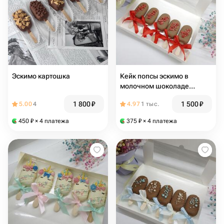
Эскимо картошка
Кейк попсы эскимо в
молочном шоколаде
ассорти,подарок маме,
1 800
₽
1 500
₽
5.00
4
4.97
1 тыс.
папе, учителю, подруге,
коллегам
450
₽
× 4 платежа
375
₽
× 4 платежа