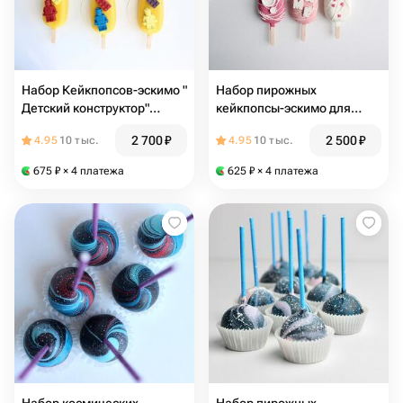
Набор Кейкпопсов-эскимо "
Набор пирожных
Детский конструктор"
кейкпопсы-эскимо для
девочке мальчику ребенку
мамы мамочке мамуле
2 700
₽
2 500
₽
4.95
10 тыс.
4.95
10 тыс.
детям мужчине парню лего
маме бабушке свекрови
теще
675
₽
× 4 платежа
625
₽
× 4 платежа