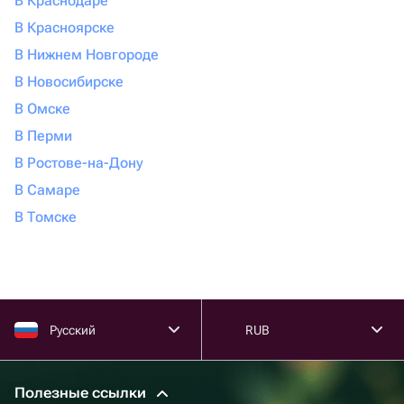
В Краснодаре
В Красноярске
В Нижнем Новгороде
В Новосибирске
В Омске
В Перми
В Ростове-на-Дону
В Самаре
В Томске
Русский
RUB
Полезные ссылки