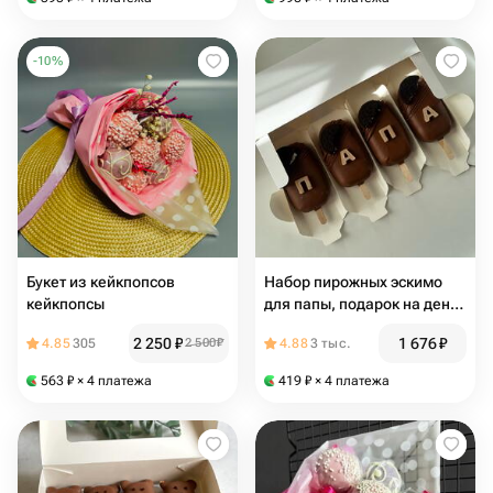
-
10
%
Букет из кейкпопсов
Набор пирожных эскимо
кейкпопсы
для папы, подарок на день
отца
2 250
₽
1 676
₽
4.85
305
2 500
₽
4.88
3 тыс.
563
₽
× 4 платежа
419
₽
× 4 платежа