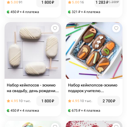
1 800
₽
1 283
₽
5.00
91
5.00
16
1 350
₽
450
₽
× 4 платежа
321
₽
× 4 платежа
Набор кейкпосов - эскимо
Набор кейкпопсов-эскимо
на свадьбу, день рождения,
подарок учителю
коллегам, корпоратив,
школьнику, студенту,
1 800
₽
2 700
₽
4.95
10 тыс.
4.95
10 тыс.
детям
ребёнку, сестре, брату,
дочери, сыну,
450
₽
× 4 платежа
675
₽
× 4 платежа
преподавателю,
репетитору