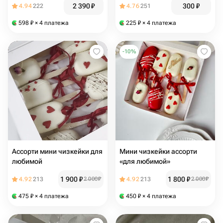
2 390
₽
300
₽
4.94
222
4.76
251
598
₽
× 4 платежа
225
₽
× 4 платежа
-
10
%
Ассорти мини чизкейки для
Мини чизкейки ассорти
любимой
«для любимой»
1 900
₽
1 800
₽
4.92
213
2 000
₽
4.92
213
2 000
₽
475
₽
× 4 платежа
450
₽
× 4 платежа