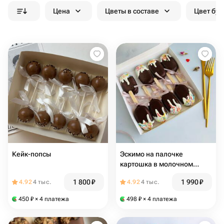
Цена
Цветы в составе
Цвет бук
Кейк-попсы
Эскимо на палочке
картошка в молочном
шоколаде
1 800
₽
1 990
₽
4.92
4 тыс.
4.92
4 тыс.
450
₽
× 4 платежа
498
₽
× 4 платежа