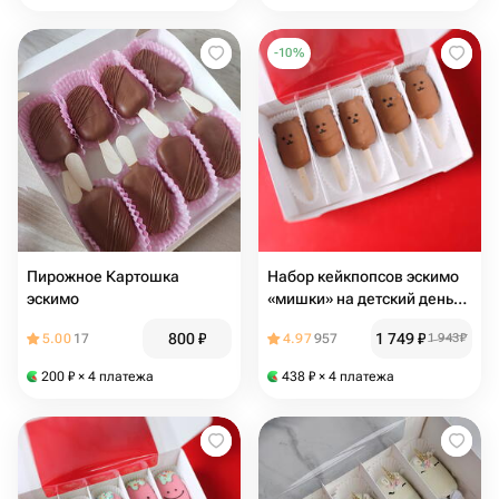
-
10
%
Пирожное Картошка
Набор кейкпопсов эскимо
эскимо
«мишки» на детский день
рождения, выпускной
800
₽
1 749
₽
5.00
17
4.97
957
1 943
₽
200
₽
× 4 платежа
438
₽
× 4 платежа