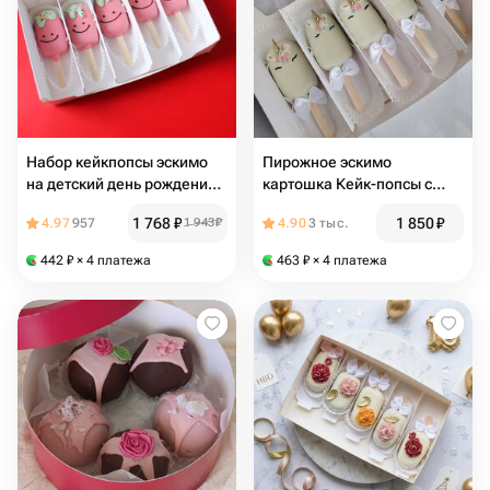
Набор кейкпопсы эскимо
Пирожное эскимо
на детский день рождения,
картошка Кейк-попсы с
выпускной, последний
карамелью Единорог 5 шт
1 768
₽
1 850
₽
4.97
957
1 943
₽
4.90
3 тыс.
звонок
442
₽
× 4 платежа
463
₽
× 4 платежа