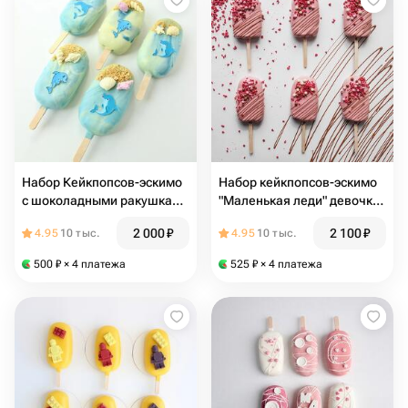
Набор Кейкпопсов-эскимо
Набор кейкпопсов-эскимо
с шоколадными ракушками
"Маленькая леди" девочке
и сахарными дельфинами
розовый жене девушке
2 000
₽
2 100
₽
4.95
10 тыс.
4.95
10 тыс.
море ребенку жене
маме бабушке
девушке
500
₽
× 4 платежа
525
₽
× 4 платежа