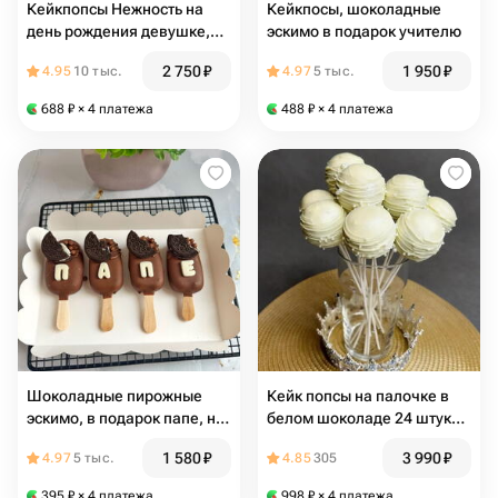
Кейкпопсы Нежность на
Кейкпосы, шоколадные
день рождения девушке,
эскимо в подарок учителю
подруге, маме, ребёнку
2 750
₽
1 950
₽
4.95
10 тыс.
4.97
5 тыс.
688
₽
× 4 платежа
488
₽
× 4 платежа
Шоколадные пирожные
Кейк попсы на палочке в
эскимо, в подарок папе, на
белом шоколаде 24 штуки
23 февраля
пирожные выпускной
1 580
₽
3 990
₽
4.97
5 тыс.
4.85
305
детский сад школа подарок
в
395
₽
× 4 платежа
998
₽
× 4 платежа