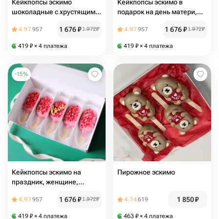
Кейкпопсы эскимо
Кейкпопсы эскимо в
шоколадные с хрустящими
подарок на день матери,
шариками криспи
любимой маме
1 676
₽
1 676
₽
4.97
957
1 972
₽
4.97
957
1 972
₽
419
₽
× 4 платежа
419
₽
× 4 платежа
-
15
%
Кейкпопсы эскимо на
Пирожное эскимо
праздник, женщине,
мужчине
1 676
₽
1 850
₽
4.97
957
1 972
₽
4.74
619
419
₽
× 4 платежа
463
₽
× 4 платежа