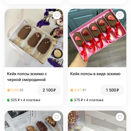
Кейк попсы эскимо с
Кейк попсы в виде эскимо
черной смородиной
2 100
₽
1 500
₽
5.00
30
4.57
81
525
₽
× 4 платежа
375
₽
× 4 платежа