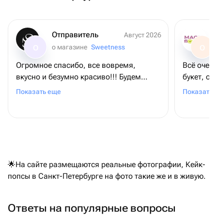
Отправитель
Август 2026
о магазине
Sweetness
О
О
Огромное спасибо, все вовремя,
Всё очен
вкусно и безумно красиво!!! Будем
букет, о
заказывать еще!❤️
доставка
Показать еще
Показать 
🌟На сайте размещаются реальные фотографии, Кейк-
попсы в Санкт-Петербурге на фото такие же и в живую.
Ответы на популярные вопросы