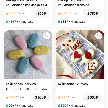
Набор космических
Набор пирожных
кейкпопсов космос детям,
кейкпопсов Космос
на день рождения,
1 800
₽
2 750
₽
4.95
10 тыс.
4.95
10 тыс.
корпоратив, другу, парню,
девушке
450
₽
× 4 платежа
688
₽
× 4 платежа
Кейкпопсы-эскимо
Кейк попсы «Love»
разноцветные набор 12
штук детям день рождения
3 600
₽
2 000
₽
4.95
10 тыс.
4.97
1 тыс.
сыну дочке праздник
корпоратив
900
₽
× 4 платежа
500
₽
× 4 платежа