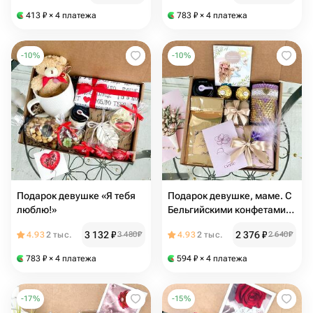
бомбочкой и ароматным
413
₽
× 4 платежа
783
₽
× 4 платежа
чаем
-
10
%
-
10
%
Подарок девушке «Я тебя
Подарок девушке, маме. С
люблю!»
Бельгийскими конфетами,
свечкой ручной работы,
3 132
₽
2 376
₽
4.93
2 тыс.
3 480
₽
4.93
2 тыс.
2 640
₽
орешками в шоколаде и
ароматным чаем
783
₽
× 4 платежа
594
₽
× 4 платежа
-
17
%
-
15
%