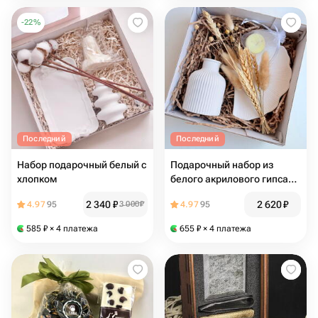
-
22
%
Последний
Последний
Набор подарочный белый с
Подарочный набор из
хлопком
белого акрилового гипса
для интерьера с букетов из
2 340
₽
2 620
₽
4.97
95
3 000
₽
4.97
95
сухоцветов
585
₽
× 4 платежа
655
₽
× 4 платежа