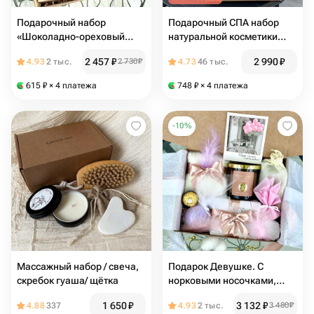
Подарочный набор
Подарочный СПА набор
«Шоколадно-ореховый
натуральной косметики
комплимент»
ручной работы для ухода
2 457
₽
2 990
₽
4.93
2 тыс.
2 730
₽
4.73
46 тыс.
за телом ROSE
615
₽
× 4 платежа
748
₽
× 4 платежа
-
10
%
Массажный набор / свеча,
Подарок Девушке. С
скребок гуаша/ щётка
норковыми носочками,
бельгийскими конфетами,
1 650
₽
3 132
₽
4.88
337
4.93
2 тыс.
3 480
₽
свечкой, бурлящей