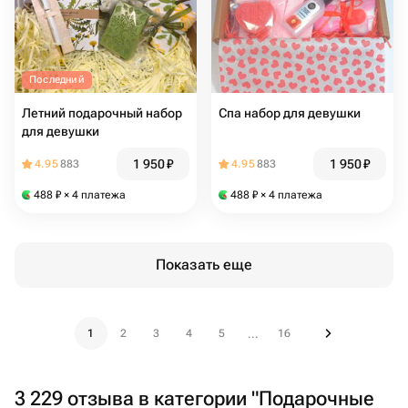
Последний
Летний подарочный набор
Спа набор для девушки
для девушки
1 950
₽
1 950
₽
4.95
883
4.95
883
488
₽
× 4 платежа
488
₽
× 4 платежа
Показать еще
1
2
3
4
5
16
...
3 229 отзыва в категории "Подарочные