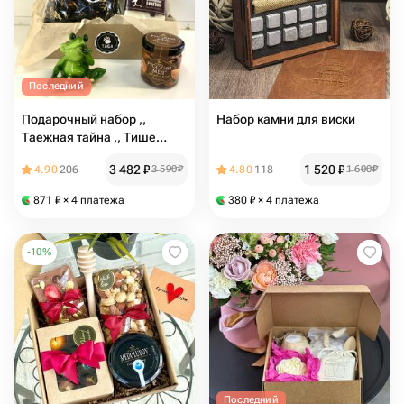
Последний
Подарочный набор ,,
Набор камни для виски
Таежная тайна ,, Тише
Здесь живет счастье. Для
3 482
₽
1 520
₽
4.90
206
3 590
₽
4.80
118
1 600
₽
мужчины/ женщины/
руководителю / подруге /
871
₽
× 4 платежа
380
₽
× 4 платежа
маме /
-
10
%
Последний