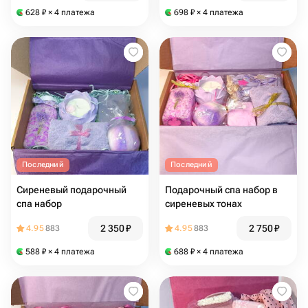
628
₽
× 4 платежа
698
₽
× 4 платежа
Последний
Последний
Сиреневый подарочный
Подарочный спа набор в
спа набор
сиреневых тонах
2 350
₽
2 750
₽
4.95
883
4.95
883
588
₽
× 4 платежа
688
₽
× 4 платежа