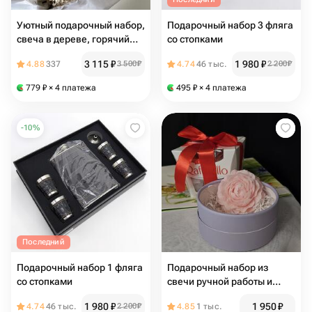
Уютный подарочный набор,
Подарочный набор 3 фляга
свеча в дереве, горячий
со стопками
шоколад, зефир
3 115
₽
1 980
₽
4.88
337
3 500
₽
4.74
46 тыс.
2 200
₽
779
₽
× 4 платежа
495
₽
× 4 платежа
-
10
%
Последний
Подарочный набор 1 фляга
Подарочный набор из
со стопками
свечи ручной работы и
конфет "Наслаждение"
1 980
₽
1 950
₽
4.74
46 тыс.
2 200
₽
4.85
1 тыс.