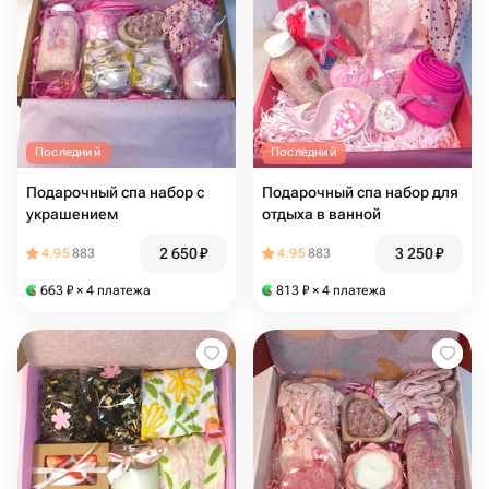
Последний
Последний
Подарочный спа набор с
Подарочный спа набор для
украшением
отдыха в ванной
2 650
₽
3 250
₽
4.95
883
4.95
883
663
₽
× 4 платежа
813
₽
× 4 платежа