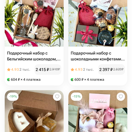
Подарочный набор с
Подарочный набор с
Бельгийским шоколадом,
шоколадными конфетами
бокалом для глинтвейна,
ручной работы, ароматным
2 415
₽
2 397
₽
4.93
2 тыс.
2 910
₽
4.93
2 тыс.
2 820
₽
чаем, медом и орешками
чаем, орешками и медом-
суфле
604
₽
× 4 платежа
600
₽
× 4 платежа
-
19
%
-
15
%