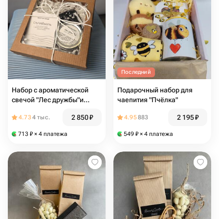
Последний
Набор с ароматической
Подарочный набор для
свечой "Лес дружбы"и
чаепития "Пчёлка"
мылом ручной работы
2 850
₽
2 195
₽
4.73
4 тыс.
4.95
883
713
₽
× 4 платежа
549
₽
× 4 платежа