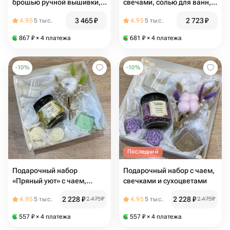
брошью ручной вышивки,
свечами, солью для ванн,
букетиком из сухоцветов,
открыткой ручной работы и
3 465
₽
2 723
₽
4.95
5 тыс.
4.95
5 тыс.
солью для ванны и свечами
букетом из сухоцветов
867
₽
× 4 платежа
681
₽
× 4 платежа
-
10
%
-
10
%
Последний
Подарочный набор
Подарочный набор с чаем,
«Пряный уют» с чаем,
свечками и сухоцветами
свечками и сухоцветами
2 228
₽
2 228
₽
4.95
5 тыс.
2 475
₽
4.95
5 тыс.
2 475
₽
557
₽
× 4 платежа
557
₽
× 4 платежа