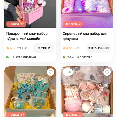
Последний
Последний
Подарочный спа- набор
Сиреневый спа набор для
«Для самой милой»
девушки
3 280
₽
3 015
₽
4.81
29 тыс.
4.95
883
3 350
₽
820
₽
× 4 платежа
754
₽
× 4 платежа
-
10
%
Последний
Последний