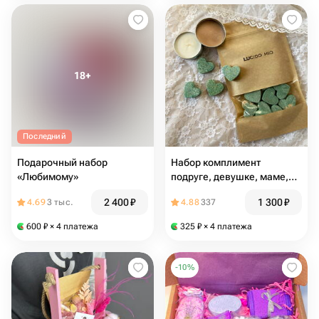
Последний
Подарочный набор
Набор комплимент
«Любимому»
подруге, девушке, маме,
массажная свеча и
2 400
₽
1 300
₽
4.69
3 тыс.
4.88
337
ароматерапия для душа и
ванны
600
₽
× 4 платежа
325
₽
× 4 платежа
-
10
%