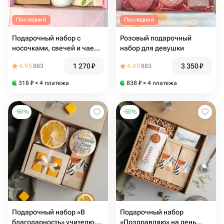
Последний
Последний
Подарочный набор с
Розовый подарочный
носочками, свечей и чаем
набор для девушки
2
1 270
₽
3 350
₽
4.95
883
4.95
883
318
₽
× 4 платежа
838
₽
× 4 платежа
-
50
%
-
50
%
Подарочный набор «В
Подарочный набор
благодарность» учителю,
«Поздравляю» на день