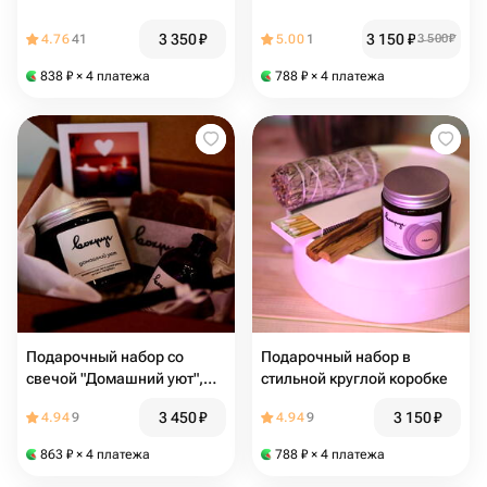
3 350
₽
3 150
₽
4.76
41
5.00
1
3 500
₽
838
₽
× 4 платежа
788
₽
× 4 платежа
Подарочный набор со
Подарочный набор в
свечой "Домашний уют",
стильной круглой коробке
диффузором "Северная
3 450
₽
3 150
₽
4.94
9
4.94
9
клюква" и натуральным
мылом
863
₽
× 4 платежа
788
₽
× 4 платежа