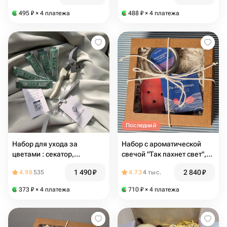
495
₽
× 4 платежа
488
₽
× 4 платежа
Последний
Набор для ухода за
Набор с ароматической
цветами : секатор,
свечой "Так пахнет свет",
витамины, инструкция
мылом и керамической
1 490
₽
2 840
₽
4.98
535
4.73
4 тыс.
мыльницей
373
₽
× 4 платежа
710
₽
× 4 платежа