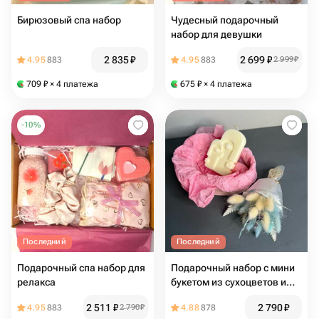
Бирюзовый спа набор
Чудесный подарочный
набор для девушки
2 835
₽
2 699
₽
4.95
883
4.95
883
2 999
₽
709
₽
× 4 платежа
675
₽
× 4 платежа
-
10
%
Последний
Последний
Подарочный спа набор для
Подарочный набор с мини
релакса
букетом из сухоцветов и
свечой
2 511
₽
2 790
₽
4.95
883
2 790
₽
4.88
878