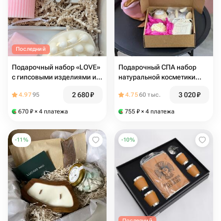
Последний
Подарочный набор «LOVE»
Подарочный СПА набор
с гипсовыми изделиями и
натуральной косметики
свечами
ручной работы для ухода
2 680
₽
3 020
₽
4.97
95
4.75
60 тыс.
за телом ROSE
670
₽
× 4 платежа
755
₽
× 4 платежа
-
11
%
-
10
%
Последний