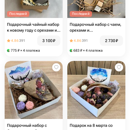
Последний
Последний
Подарочный чайный набор
Подарочный набор с чаем,
к новому году с орехами и
орехами и
картхолдером ручной
автодиффузором
3 100
₽
2 730
₽
4.86
391
4.86
391
работы
775
₽
× 4 платежа
683
₽
× 4 платежа
Подарочный набор с
Подарок на 8 марта со