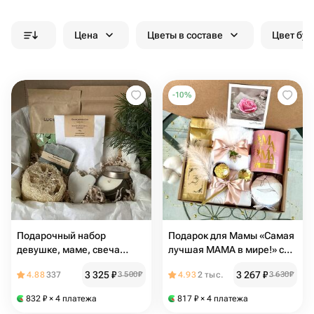
Цена
Цветы в составе
Цвет бук
-
10
%
Подарочный набор
Подарок для Мамы «Самая
девушке, маме, свеча
лучшая МАМА в мире!» с
иланг, скребок гуаша,
розовой кружкой,
3 325
₽
3 267
₽
4.88
337
3 500
₽
4.93
2 тыс.
3 630
₽
мыло, магниевая соль,
норковыми носочками,
ароматерапия, чай для
чаем и бельгийскими
832
₽
× 4 платежа
817
₽
× 4 платежа
ванны, люфа мочалка
конфетами