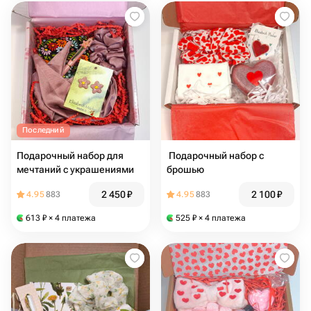
Последний
Подарочный набор для
️ Подарочный набор с
мечтаний с украшениями
брошью ️
2 450
₽
2 100
₽
4.95
883
4.95
883
613
₽
× 4 платежа
525
₽
× 4 платежа