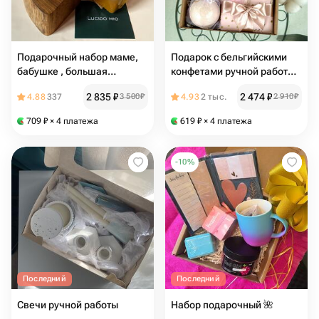
Подарочный набор маме,
Подарок с бельгийскими
бабушке , большая
конфетами ручной работы,
хвойная свеча в дереве и
пушистыми носочками,
2 835
₽
2 474
₽
4.88
337
3 500
₽
4.93
2 тыс.
2 910
₽
липовый мёд башкирский
чаем и ароматной
бомбочкой для ванны
709
₽
× 4 платежа
619
₽
× 4 платежа
-
10
%
Последний
Последний
Свечи ручной работы
Набор подарочный 🌺