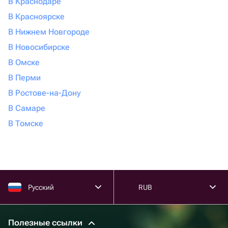
В Краснодаре
В Красноярске
В Нижнем Новгороде
В Новосибирске
В Омске
В Перми
В Ростове-на-Дону
В Самаре
В Томске
Русский
RUB
Полезные ссылки