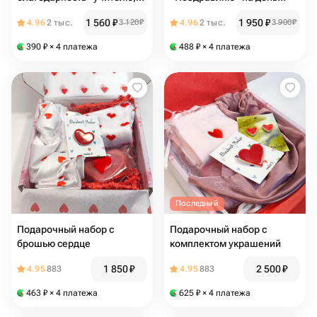
воспитателю на Выпускной,
рождения маме, подруге,
1 560
₽
1 950
₽
4.96
2 тыс.
3 120
₽
4.96
2 тыс.
3 900
₽
врачу
коллеге, подарок в
благодарность сестре,
390
₽
× 4 платежа
488
₽
× 4 платежа
бабушке
Последний
Подарочный набор с
Подарочный набор с
брошью сердце
комплектом украшений
1 850
₽
2 500
₽
4.95
883
4.95
883
463
₽
× 4 платежа
625
₽
× 4 платежа