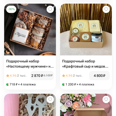
-
30
%
Подарочный набор
Подарочный набор
«Настоящему мужчине» на
«Крафтовый сыр и медовая
день рождения , подарок
горчица»
2 870
₽
4 800
₽
4.96
2 тыс.
4 100
₽
4.96
2 тыс.
сыну, мужу, папе, брату,
коллеге
718
₽
× 4 платежа
1 200
₽
× 4 платежа