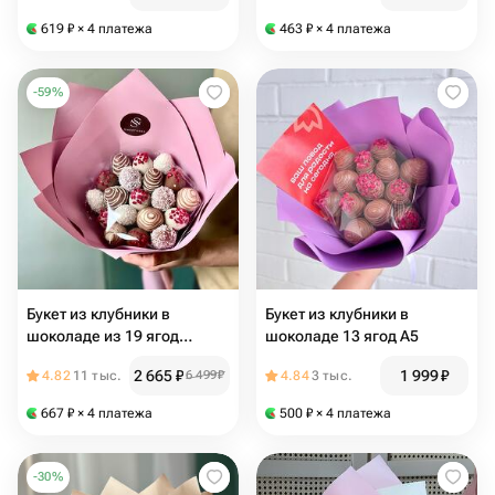
619
₽
× 4 платежа
463
₽
× 4 платежа
-
59
%
Букет из клубники в
Букет из клубники в
шоколаде из 19 ягод
шоколаде 13 ягод А5
Raspberry
2 665
₽
1 999
₽
4.82
11 тыс.
6 499
₽
4.84
3 тыс.
667
₽
× 4 платежа
500
₽
× 4 платежа
-
30
%