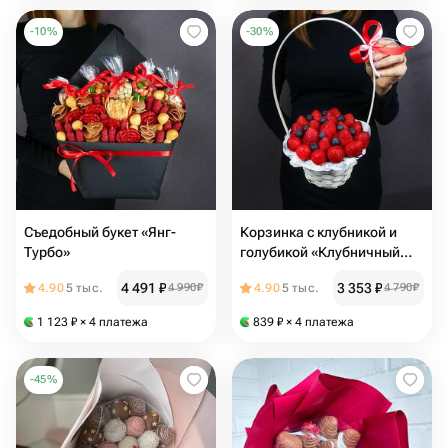
-
10
%
-
30
%
Съедобный букет «Янг-
Корзинка с клубникой и
Турбо»
голубикой «Клубничный
Взрыв»
4 491
₽
3 353
₽
4.90
5 тыс.
4 990
₽
4.90
5 тыс.
4 790
₽
1 123
₽
× 4 платежа
839
₽
× 4 платежа
-
45
%