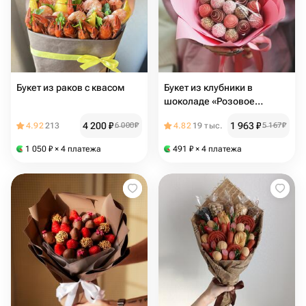
Букет из раков с квасом
Букет из клубники в
шоколаде «Розовое
безумие»
4 200
₽
1 963
₽
4.92
213
6 000
₽
4.82
19 тыс.
5 167
₽
1 050
₽
× 4 платежа
491
₽
× 4 платежа