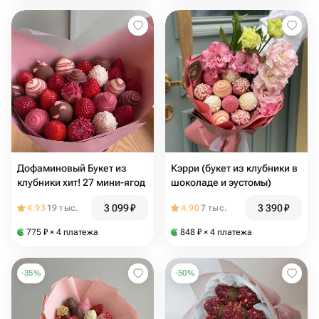
Дофаминовый Букет из
Кэрри (букет из клубники в
клубники хит! 27 мини-ягод
шоколаде и эустомы)
3 099
₽
3 390
₽
4.93
19 тыс.
4.90
7 тыс.
775
₽
× 4 платежа
848
₽
× 4 платежа
-
35
%
-
50
%