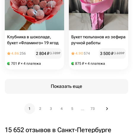
Клубника в шоколаде,
Букет тюльпанов из зефира
букет «Фламинго» 19 ягод
ручной работы
2 804
₽
3 500
₽
4.86
256
3 789
₽
4.90
574
3 889
₽
701
₽
× 4 платежа
875
₽
× 4 платежа
Показать еще
1
2
3
4
5
73
...
15 652 отзывов в Санкт-Петербурге