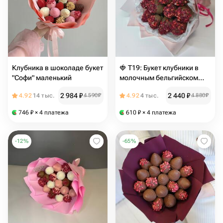
Клубника в шоколаде букет
🍓 Т19: Букет клубники в
"Софи" маленький
молочным бельгийском
шоколаде с малиной (13–
2 984
₽
2 440
₽
4.92
14 тыс.
4 590
₽
4.92
4 тыс.
4 880
₽
15 ягод)
746
₽
× 4 платежа
610
₽
× 4 платежа
-
12
%
-
65
%