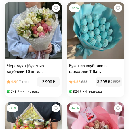
-
45
%
Черемуха (букет из
Букет из клубники в
клубники 10 шт и
шоколаде Tiffany
альстромерии)
2 990
₽
3 295
₽
4.90
7 тыс.
4.58
658
5 990
₽
748
₽
× 4 платежа
824
₽
× 4 платежа
-
30
%
-
62
%