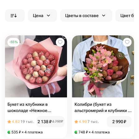
Цена
Цветы в составе
Цвет бук
-
55
%
Букет из клубники в
Колибри (букет из
шоколаде «Нежное
альстромерий и клубники в
послание»
шоколаде)
2 138
₽
2 990
₽
4.82
19 тыс.
4 750
₽
4.90
7 тыс.
535
₽
× 4 платежа
748
₽
× 4 платежа