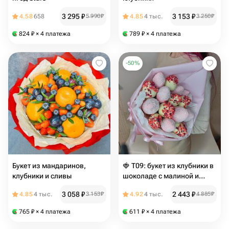
3 295
₽
3 153
₽
4.58
658
5 990
₽
4.85
4 тыс.
3 250
₽
824
₽
× 4 платежа
789
₽
× 4 платежа
-
50
%
Букет из мандаринов,
🍓 T09: букет из клубники в
клубники и сливы
шоколаде с малиной и
кокосом (13–15 ягод)
3 058
₽
2 443
₽
4.85
4 тыс.
3 153
₽
4.92
4 тыс.
4 885
₽
765
₽
× 4 платежа
611
₽
× 4 платежа