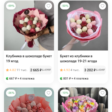
-
59
%
-
50
%
Клубника в шоколаде букет
Букет из клубники в
19 ягод
шоколаде 19-21 ягода
2 665
₽
3 202
₽
4.82
11 тыс.
6 499
₽
4.92
4 тыс.
6 404
₽
667
₽
× 4 платежа
801
₽
× 4 платежа
-
26
%
-
10
%