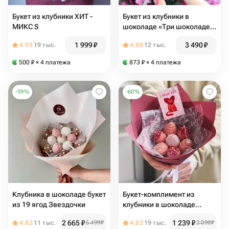
Букет из клубники ХИТ -
Букет из клубники в
МИКС S
шоколаде «Три шоколаде»
в размере L
1 999
₽
3 490
₽
4.93
19 тыс.
4.88
12 тыс.
500
₽
× 4 платежа
873
₽
× 4 платежа
-
59
%
-
60
%
Клубника в шоколаде букет
Букет-комплимент из
из 19 ягод Звездочки
клубники в шоколаде
«Маленькая радость»
2 665
₽
1 239
₽
4.82
11 тыс.
6 499
₽
4.82
19 тыс.
3 098
₽