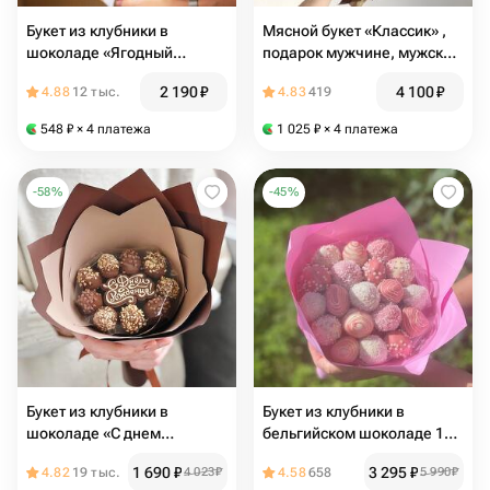
Букет из клубники в
Мясной букет «Классик» ,
шоколаде «Ягодный
подарок мужчине, мужской
шедевр» в размере M
букет, букет с колбасами
2 190
₽
4 100
₽
4.88
12 тыс.
4.83
419
орехами
548
₽
× 4 платежа
1 025
₽
× 4 платежа
-
58
%
-
45
%
Букет из клубники в
Букет из клубники в
шоколаде «С днем
бельгийском шоколаде 19
рождения»
ягод
1 690
₽
3 295
₽
4.82
19 тыс.
4 023
₽
4.58
658
5 990
₽