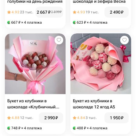
голубики на день рождения
шоколаде и зефира Весна
2 667
₽
2 490
₽
4.92
23 тыс.
2 899
₽
4.93
19 тыс.
667
₽
× 4 платежа
623
₽
× 4 платежа
Букет из клубники в
Букет из клубники в
шоколаде «Клубничный
шоколаде 12 ягод А5
вихрь» в размере М
2 990
₽
1 950
₽
4.88
12 тыс.
4.84
3 тыс.
748
₽
× 4 платежа
488
₽
× 4 платежа