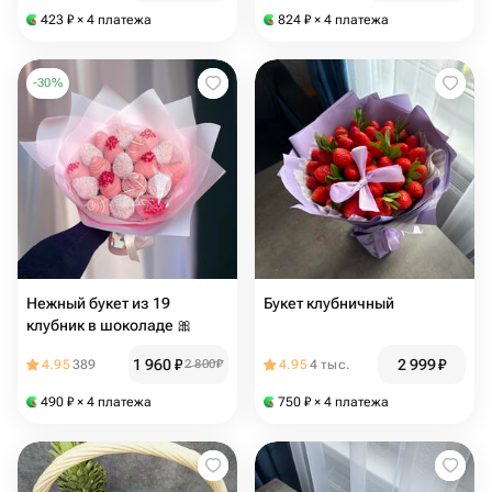
423
₽
× 4 платежа
824
₽
× 4 платежа
-
30
%
Нежный букет из 19
Букет клубничный
клубник в шоколаде 🎀
1 960
₽
2 999
₽
4.95
389
2 800
₽
4.95
4 тыс.
490
₽
× 4 платежа
750
₽
× 4 платежа