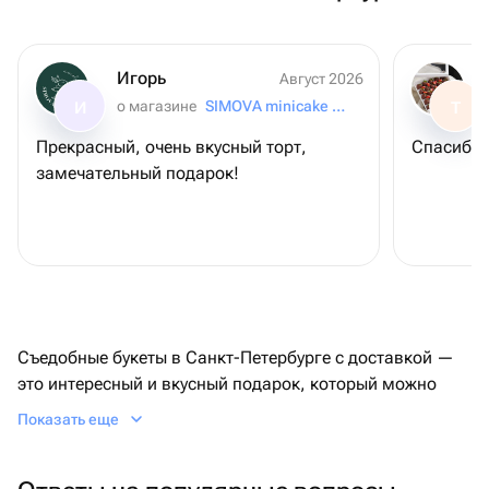
Игорь
Август 2026
о магазине
SIMOVA minicake for you
И
Т
Прекрасный, очень вкусный торт,
Спасибо 
замечательный подарок!
Съедобные букеты в Санкт-Петербурге с доставкой —
это интересный и вкусный подарок, который можно
купить на Флаувау. Удобная оплата, программа
Показать еще
лояльности, разнообразный ассортимент композиций
— узнайте о преимуществах на сайте или в
приложении.