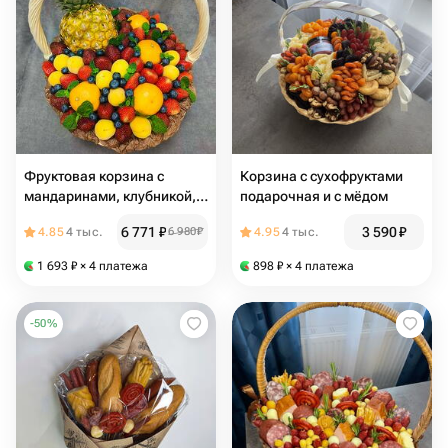
Фруктовая корзина с
Корзина с сухофруктами
мандаринами, клубникой,
подарочная и с мёдом
ананасом
6 771
₽
3 590
₽
4.85
4 тыс.
6 980
₽
4.95
4 тыс.
1 693
₽
× 4 платежа
898
₽
× 4 платежа
-
50
%