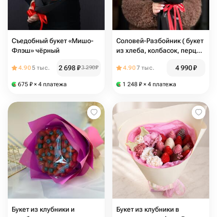
Съедобный букет «Мишо-
Соловей-Разбойник ( букет
Флэш» чёрный
из хлеба, колбасок, перца и
томатов)
2 698
₽
4 990
₽
4.90
5 тыс.
3 290
₽
4.90
7 тыс.
675
₽
× 4 платежа
1 248
₽
× 4 платежа
Букет из клубники и
Букет из клубники в