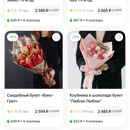
Sweet 19 ягод
Red 19 ягод
2 580
₽
2 665
₽
4.82
4 тыс.
6 292
₽
4.82
11 тыс.
6 499
₽
645
₽
× 4 платежа
667
₽
× 4 платежа
-
35
%
-
29
%
Съедобный букет «Вэнс-
Клубника в шоколаде букет
Грит»
"Люблю Люблю"
2 594
₽
2 485
₽
4.90
5 тыс.
3 990
₽
4.92
14 тыс.
3 500
₽
649
₽
× 4 платежа
622
₽
× 4 платежа