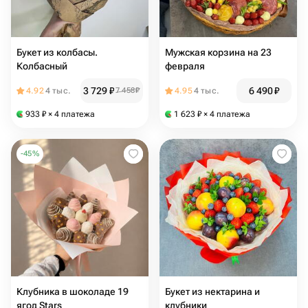
Букет из колбасы.
Мужская корзина на 23
Колбасный
февраля
3 729
₽
6 490
₽
4.92
4 тыс.
7 458
₽
4.95
4 тыс.
933
₽
× 4 платежа
1 623
₽
× 4 платежа
-
45
%
Клубника в шоколаде 19
Букет из нектарина и
ягод Stars
клубники