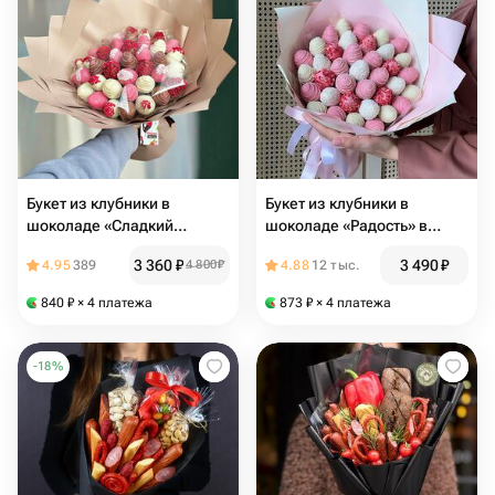
Букет из клубники в
Букет из клубники в
шоколаде «Сладкий
шоколаде «Радость» в
сюрприз»
размере L
3 360
₽
3 490
₽
4.95
389
4 800
₽
4.88
12 тыс.
840
₽
× 4 платежа
873
₽
× 4 платежа
-
18
%