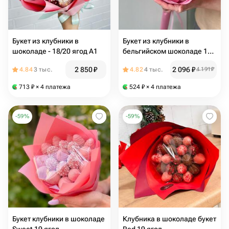
Букет из клубники в
Букет из клубники в
шоколаде - 18/20 ягод А1
бельгийском шоколаде 11-
12 штук Pink
2 850
₽
2 096
₽
4.84
3 тыс.
4.82
4 тыс.
4 191
₽
713
₽
× 4 платежа
524
₽
× 4 платежа
-
59
%
-
59
%
Букет клубники в шоколаде
Клубника в шоколаде букет