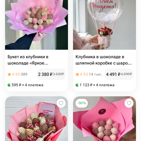
Букет из клубники в
Клубника в шоколаде в
шоколаде «Яркое
шляпной коробке с шаром "
настроение»
Весенний"
2 380
₽
4 491
₽
4.95
389
3 500
₽
4.92
14 тыс.
4 990
₽
595
₽
× 4 платежа
1 123
₽
× 4 платежа
-
50
%