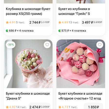
Клубника в шоколаде букет
Букет из клубники в
размер XS(250 грамм)
шоколаде "Грейс" S
2 744
₽
3 497
₽
4.91
5 тыс.
3 118
₽
4.89
13 тыс.
9 990
₽
686
₽
× 4 платежа
875
₽
× 4 платежа
-
38
%
Букет клубники в шоколаде
Букет клубники в шоколаде
"Диана S"
«Ягодное счастье» 12 ягод
2 474
₽
1 850
₽
4.92
14 тыс.
3 990
₽
4.73
1 тыс.