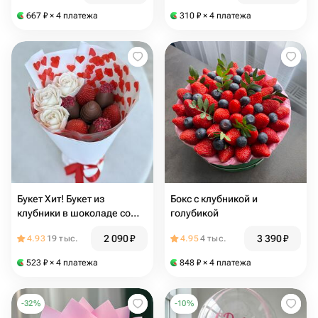
667
₽
× 4 платежа
310
₽
× 4 платежа
Букет Хит! Букет из
Бокс с клубникой и
клубники в шоколаде со
голубикой
съедобными цветами ДЛЯ
2 090
₽
3 390
₽
4.93
19 тыс.
4.95
4 тыс.
НЕЁ S
523
₽
× 4 платежа
848
₽
× 4 платежа
-
32
%
-
10
%