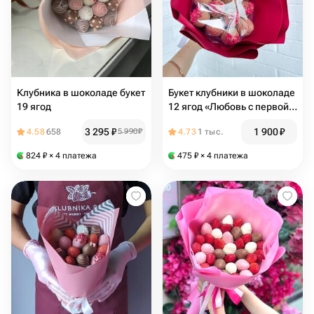
Клубника в шоколаде букет
Букет клубники в шоколаде
19 ягод
12 ягод «Любовь с первой
ягоды»
3 295
₽
1 900
₽
4.58
658
5 990
₽
4.73
1 тыс.
824
₽
× 4 платежа
475
₽
× 4 платежа