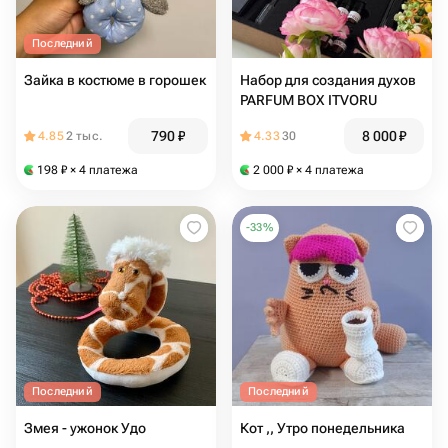
Последний
Зайка в костюме в горошек
Набор для создания духов
PARFUM BOX ITVORU
790
₽
8 000
₽
4.85
2 тыс.
4.33
30
198
₽
× 4 платежа
2 000
₽
× 4 платежа
-
33
%
Последний
Последний
Змея - ужонок Удо
Кот ,, Утро понедельника