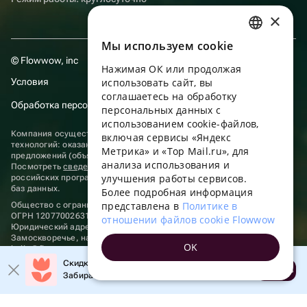
×
Мы используем сookie
RUSSIAN
© Flowwow, inc
Нажимая ОК или продолжая
ENGLISH
Условия
использовать сайт, вы
UKRAINIAN
соглашаетесь на обработку
Обработка персональных данных
персональных данных с
PORTUGUESE
использованием cookie-файлов,
Компания осуществляет деятельность в области информационных
включая сервисы «Яндекс
SPANISH
технологий: оказание услуг в сети “Интернет” по размещению
Метрика» и «Top Mail.ru», для
предложений (объявлений) продавцов о реализации товаров.
анализа использования и
HUNGARIAN
Посмотреть
сведения о программах
, включенных в реестр
улучшения работы сервисов.
российских программ для электронных вычислительных машин и
ITALIAN
баз данных.
Более подробная информация
представлена в
Политике в
Общество с ограниченной ответственностью «ФЛАУВАУ»
FRENCH
ОГРН 1207700263198, ИНН 9702020445
отношении файлов cookie Flowwow
Юридический адрес: г. Москва, вн.тер. г. Муниципальный округ
TURKISH
Замоскворечье, наб. Садовническая, д. 9, помещ. 2/3.
OK
hello@flowwow.com
8 800 555-16-15
GERMAN
Скидка до 10% на первый заказ!
Применяются
рекомендательные технологии
Открыть
Забирайте промокод в приложении!
POLISH