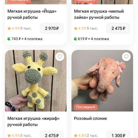
Мягкая игрушка «Йода»
Мягкая игрушка «милый
ручной работы
зайка» ручной работы
2 970
₽
2 475
₽
4.95
5 тыс.
4.95
5 тыс.
743
₽
× 4 платежа
619
₽
× 4 платежа
Последний
Мягкая игрушка «жираф»
Розовый слоник
ручной работы
2 475
₽
1 300
₽
4.95
5 тыс.
4.85
2 тыс.