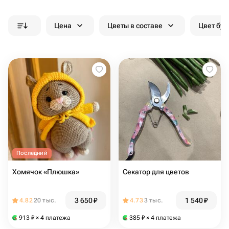
Цена
Цветы в составе
Цвет бук
Последний
Хомячок «Плюшка»
Секатор для цветов
3 650
₽
1 540
₽
4.82
20 тыс.
4.73
3 тыс.
913
₽
× 4 платежа
385
₽
× 4 платежа