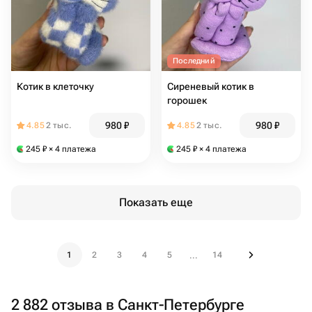
Последний
Котик в клеточку
Сиреневый котик в
горошек
980
₽
980
₽
4.85
2 тыс.
4.85
2 тыс.
245
₽
× 4 платежа
245
₽
× 4 платежа
Показать еще
1
2
3
4
5
14
...
2 882 отзыва в Санкт-Петербурге