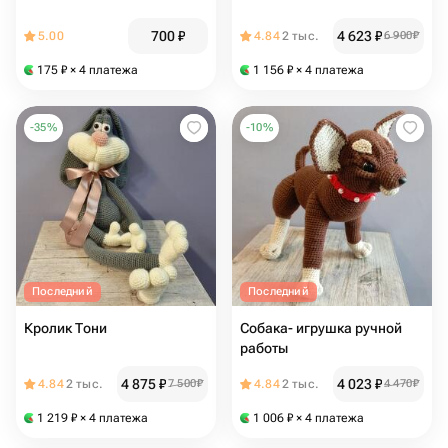
700
₽
4 623
₽
5.00
4.84
2 тыс.
6 900
₽
175
₽
× 4 платежа
1 156
₽
× 4 платежа
-
35
%
-
10
%
Последний
Последний
Кролик Тони
Собака- игрушка ручной
работы
4 875
₽
4 023
₽
4.84
2 тыс.
7 500
₽
4.84
2 тыс.
4 470
₽
1 219
₽
× 4 платежа
1 006
₽
× 4 платежа