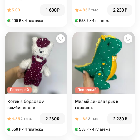
1 600
₽
2 230
₽
5.00
4.85
2 тыс.
400
₽
× 4 платежа
558
₽
× 4 платежа
Последний
Последний
Котик в бордовом
Милый динозаврик в
комбинезоне
горошек
2 230
₽
2 230
₽
4.85
2 тыс.
4.85
2 тыс.
558
₽
× 4 платежа
558
₽
× 4 платежа