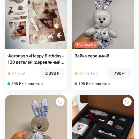
Последний
Фотопазл «Happy Birthday»
Зайка серенький
120 деталей (деревянный
пазл)
2 390
₽
790
₽
4.05
32
4.85
2 тыс.
598
₽
× 4 платежа
198
₽
× 4 платежа