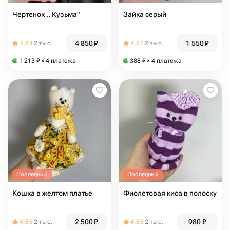
Чертенок ,, Кузьма"
Зайка серый
4 850
₽
1 550
₽
4.84
2 тыс.
4.85
2 тыс.
1 213
₽
× 4 платежа
388
₽
× 4 платежа
Последний
Последний
Кошка в желтом платье
Фиолетовая киса в полоску
2 500
₽
980
₽
4.85
2 тыс.
4.85
2 тыс.