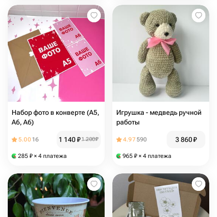
Набор фото в конверте (А5,
Игрушка - медведь ручной
А6, А6)
работы
1 140
₽
3 860
₽
5.00
16
1 200
₽
4.97
590
285
₽
× 4 платежа
965
₽
× 4 платежа