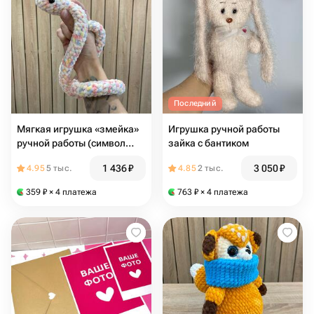
Последний
Мягкая игрушка «змейка»
Игрушка ручной работы
ручной работы (символ
зайка с бантиком
Нового года 2025)
1 436
₽
3 050
₽
4.95
5 тыс.
4.85
2 тыс.
359
₽
× 4 платежа
763
₽
× 4 платежа