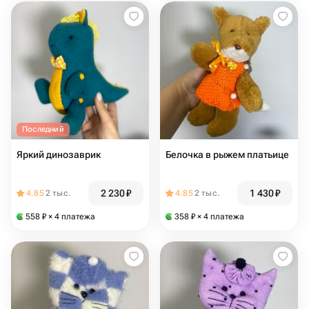
Последний
Яркий динозаврик
Белочка в рыжем платьице
2 230
₽
1 430
₽
4.85
2 тыс.
4.85
2 тыс.
558
₽
× 4 платежа
358
₽
× 4 платежа