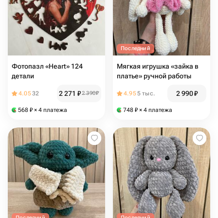
Последний
Фотопазл «Heart» 124
Мягкая игрушка «зайка в
детали
платье» ручной работы
2 271
₽
2 990
₽
4.05
32
2 390
₽
4.95
5 тыс.
568
₽
× 4 платежа
748
₽
× 4 платежа
Последний
Последний