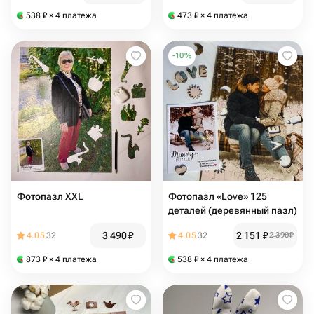
538
₽
× 4 платежа
473
₽
× 4 платежа
-
10
%
Фотопазл XXL
Фотопазл «Love» 125
деталей (деревянный пазл)
3 490
₽
2 151
₽
4.05
32
4.05
32
2 390
₽
873
₽
× 4 платежа
538
₽
× 4 платежа