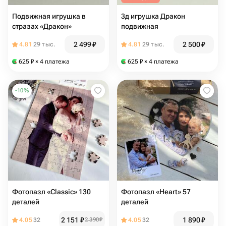
Подвижная игрушка в
3д игрушка Дракон
стразах «Дракон»
подвижная
2 499
₽
2 500
₽
4.81
29 тыс.
4.81
29 тыс.
625
₽
× 4 платежа
625
₽
× 4 платежа
-
10
%
Фотопазл «Classic» 130
Фотопазл «Heart» 57
деталей
деталей
2 151
₽
1 890
₽
4.05
32
2 390
₽
4.05
32