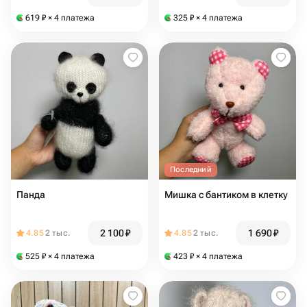
619
₽
× 4 платежа
325
₽
× 4 платежа
Последний
Панда
Мишка с бантиком в клетку
2 100
₽
1 690
₽
4.85
2 тыс.
4.85
2 тыс.
525
₽
× 4 платежа
423
₽
× 4 платежа