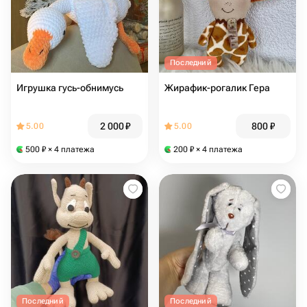
Последний
Игрушка гусь-обнимусь
Жирафик-рогалик Гера
2 000
₽
800
₽
5.00
5.00
500
₽
× 4 платежа
200
₽
× 4 платежа
Последний
Последний