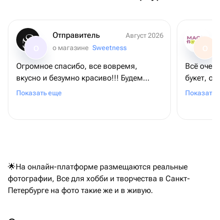
Отправитель
Август 2026
о магазине
Sweetness
О
О
Огромное спасибо, все вовремя,
Всё очен
вкусно и безумно красиво!!! Будем
букет, о
заказывать еще!❤️
доставка
Показать еще
Показать 
🌟На онлайн-платформе размещаются реальные
фотографии, Все для хобби и творчества в Санкт-
Петербурге на фото такие же и в живую.