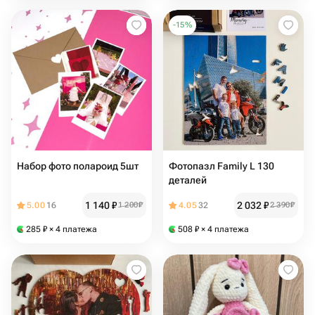
-
15
%
Набор фото полароид 5шт
Фотопазл Family L 130
деталей
1 140
₽
2 032
₽
5.00
16
1 200
₽
4.05
32
2 390
₽
285
₽
× 4 платежа
508
₽
× 4 платежа