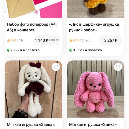
Набор фото полароид (А4,
«Лис в шарфике» игрушка
А5) в конверте
ручной работы
1 140
₽
3 267
₽
5.00
16
1 200
₽
4.95
5 тыс.
285
₽
× 4 платежа
817
₽
× 4 платежа
Мягкая игрушка «Зайка в
Мягкая игрушка «Зайка»