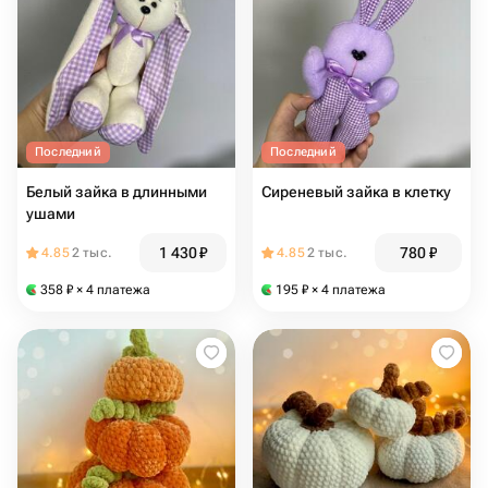
Последний
Последний
Белый зайка в длинными
Сиреневый зайка в клетку
ушами
1 430
₽
780
₽
4.85
2 тыс.
4.85
2 тыс.
358
₽
× 4 платежа
195
₽
× 4 платежа