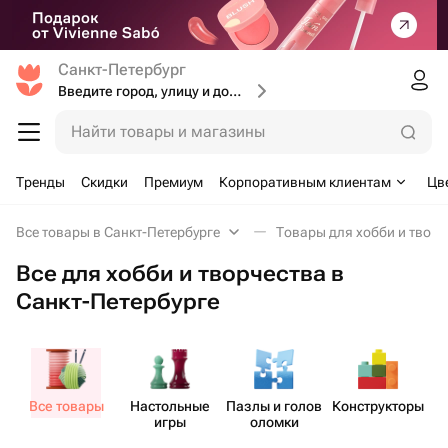
Санкт-Петербург
Введите город, улицу и дом доставки
Найти товары и магазины
Тренды
Скидки
Премиум
Корпоративным клиентам
Цв
Все товары в Санкт-Петербурге
Товары для хобби и творч
Все для хобби и творчества в
Санкт-Петербурге
Все товары
Наст​ольные
Пазлы и голов​
Констр​укторы
игры
оломки