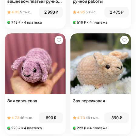
вишневом платье» ручной
ручной работы
работы
2 990
₽
2 475
₽
4.95
5 тыс.
4.95
5 тыс.
748
₽
× 4 платежа
619
₽
× 4 платежа
Зая сиреневая
Зая персиковая
890
₽
890
₽
4.73
46 тыс.
4.73
46 тыс.
223
₽
× 4 платежа
223
₽
× 4 платежа