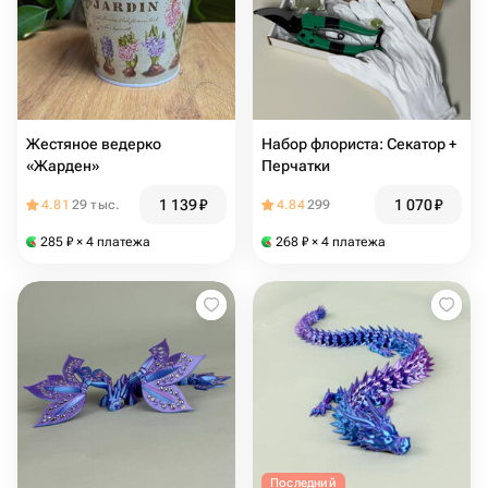
Жестяное ведерко
Набор флориста: Секатор +
«Жарден»
Перчатки
1 139
₽
1 070
₽
4.81
29 тыс.
4.84
299
285
₽
× 4 платежа
268
₽
× 4 платежа
Последний