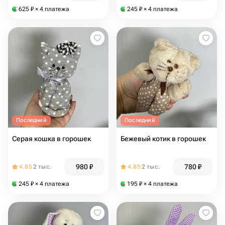
625
₽
× 4 платежа
245
₽
× 4 платежа
Последний
Последний
Серая кошка в горошек
Бежевый котик в горошек
980
₽
780
₽
4.85
2 тыс.
4.85
2 тыс.
245
₽
× 4 платежа
195
₽
× 4 платежа