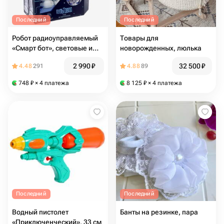
Последний
Последний
Робот радиоуправляемый
Товары для
«Смарт бот», световые и
новорожденных, люлька
звуковые эффекты,
2 990
₽
32 500
₽
4.48
291
4.88
89
сенсорный датчик,
двигается во все
748
₽
× 4 платежа
8 125
₽
× 4 платежа
стороны,цвет синий
Последний
Последний
Водный пистолет
Банты на резинке, пара
«Приключенческий», 33 см