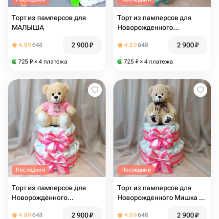
Торт из памперсов для
Торт из памперсов для
МАЛЫША
Новорожденного
(зеленый)
2 900
₽
2 900
₽
4.89
648
4.89
648
725
₽
× 4 платежа
725
₽
× 4 платежа
Последний
Последний
Торт из памперсов для
Торт из памперсов для
Новорожденного
Новорожденного Мишка с
(розовый)
бантиком (розовый)
2 900
₽
2 900
₽
4.89
648
4.89
648