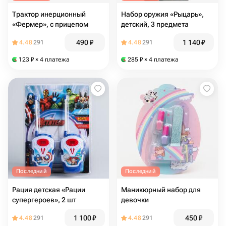
Трактор инерционный
Набор оружия «Рыцарь»,
«Фермер», с прицепом
детский, 3 предмета
490
₽
1 140
₽
4.48
291
4.48
291
123
₽
× 4 платежа
285
₽
× 4 платежа
Последний
Последний
Рация детская «Рации
Маникюрный набор для
супергероев», 2 шт
девочки
1 100
₽
450
₽
4.48
291
4.48
291