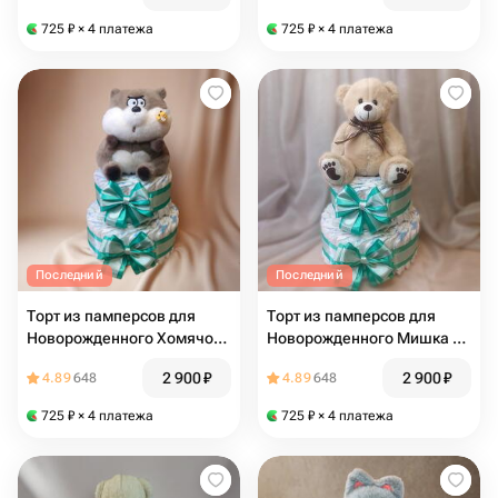
725
₽
× 4 платежа
725
₽
× 4 платежа
Последний
Последний
Торт из памперсов для
Торт из памперсов для
Новорожденного Хомячок
Новорожденного Мишка с
(зеленый)
бантиком (зеленый)
2 900
₽
2 900
₽
4.89
648
4.89
648
725
₽
× 4 платежа
725
₽
× 4 платежа