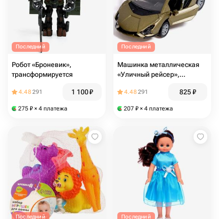
Последний
Последний
Робот «Броневик»,
Машинка металлическая
трансформируется
«Уличный рейсер»,
инерционная, 1:32, цвет
1 100
₽
825
₽
4.48
291
4.48
291
зелёный
275
₽
× 4 платежа
207
₽
× 4 платежа
Последний
Последний