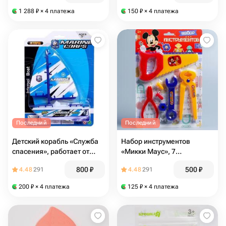
1 288
₽
× 4 платежа
150
₽
× 4 платежа
Последний
Последний
Детский корабль «Служба
Набор инструментов
спасения», работает от
«Микки Маус», 7
батареек
предметов, МИКС
800
₽
500
₽
4.48
291
4.48
291
200
₽
× 4 платежа
125
₽
× 4 платежа