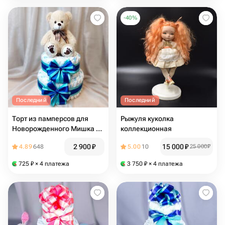
-
40
%
Последний
Последний
Торт из памперсов для
Рыжуля куколка
Новорожденного Мишка с
коллекционная
бантиком (синий)
2 900
₽
15 000
₽
4.89
648
5.00
10
25 000
₽
725
₽
× 4 платежа
3 750
₽
× 4 платежа