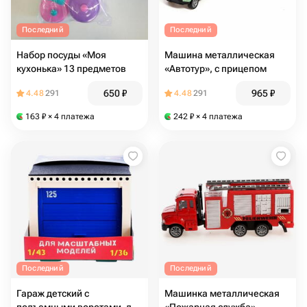
Последний
Последний
Набор посуды «Моя
Машина металлическая
кухонька» 13 предметов
«Автотур», с прицепом
650
₽
965
₽
4.48
291
4.48
291
163
₽
× 4 платежа
242
₽
× 4 платежа
Последний
Последний
Гараж детский с
Машинка металлическая