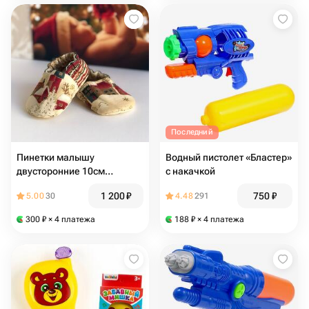
Последний
Пинетки малышу
Водный пистолет «Бластер»
двусторонние 10см
с накачкой
новогодние ручная работа
1 200
₽
750
₽
5.00
30
4.48
291
300
₽
× 4 платежа
188
₽
× 4 платежа