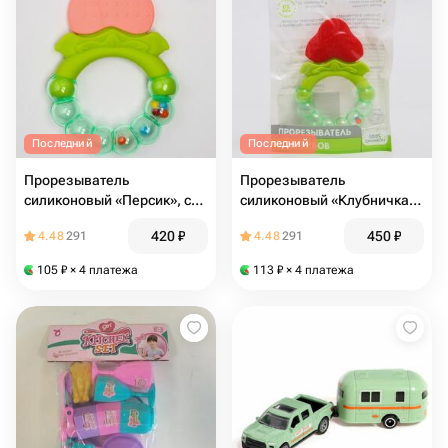
Последний
Последний
Прорезыватель
Прорезыватель
силиконовый «Персик», с
силиконовый «Клубничка»,
погремушкой, от 3 мес
с погремушкой, от 3 мес
420
₽
450
₽
4.48
291
4.48
291
105
₽
× 4 платежа
113
₽
× 4 платежа