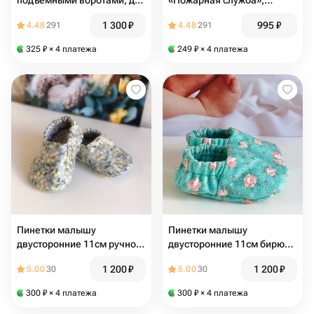
подъемными воротами, для
«Пожарная служба»,
машинок 1/43 и 1/36
инерция, с элементами из
1 300
₽
995
₽
4.48
291
4.48
291
пластика
325
₽
× 4 платежа
249
₽
× 4 платежа
Пинетки малышу
Пинетки малышу
двусторонние 11см ручной
двусторонние 11см бирюза
работы
ручная работа
1 200
₽
1 200
₽
5.00
30
5.00
30
300
₽
× 4 платежа
300
₽
× 4 платежа