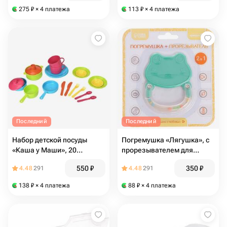
275
₽
× 4 платежа
113
₽
× 4 платежа
Последний
Последний
Набор детской посуды
Погремушка «Лягушка», с
«Каша у Маши», 20
прорезывателем для
предметов
зубов, пищевой силикон
550
₽
350
₽
4.48
291
4.48
291
138
₽
× 4 платежа
88
₽
× 4 платежа