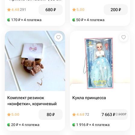
680
₽
200
₽
4.48
291
5.00
170
₽
× 4 платежа
50
₽
× 4 платежа
Комплект резинок
Кукла принцесса
«конфетки», коричневый
80
₽
7 663
₽
5.00
4.68
72
7 900
₽
20
₽
× 4 платежа
1 916
₽
× 4 платежа