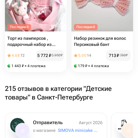
Последний
Последний
Торт из памперсов ,
Набор резинок для волос
подарочный набор из
Персиковый бант
памперсов для выписки из
5 772
₽
713
₽
4.68
72
5 950
₽
5.00
14
750
₽
роддома для девочки
1 443
₽
× 4 платежа
179
₽
× 4 платежа
215 отзывов в категории "Детские
товары" в Санкт-Петербурге
Отправитель
Август 2026
о магазине
SIMOVA minicake for you
О
О