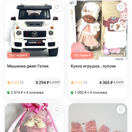
Последний
Последний
Машинка джип Гелик
Кукла игрушка , пупсик
8 294
₽
4 365
₽
4.68
72
8 550
₽
4.68
72
4 500
₽
2 074
₽
× 4 платежа
1 092
₽
× 4 платежа