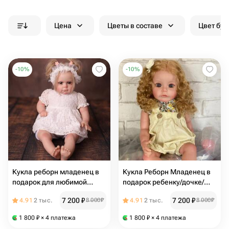
Цена
Цветы в составе
Цвет бук
-
10
%
-
10
%
Кукла реборн младенец в
Кукла Реборн Младенец в
подарок для любимой
подарок ребенку/дочке/
девушки/сестры/дочки
внучке
7 200
₽
7 200
₽
4.91
2 тыс.
8 000
₽
4.91
2 тыс.
8 000
₽
1 800
₽
× 4 платежа
1 800
₽
× 4 платежа