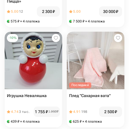
Пицца»
2 300
₽
30 000
₽
5.00
12
5.00
575
₽
× 4 платежа
7 500
₽
× 4 платежа
-
10
%
Последний
Игрушка Неваляшка
Плед "Сахарная вата"
1 755
₽
2 500
₽
4.74
3 тыс.
1 950
₽
4.91
198
439
₽
× 4 платежа
625
₽
× 4 платежа