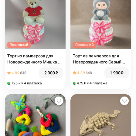
Последний
Последний
Торт из памперсов для
Торт из памперсов для
Новорожденного Мишка в
Новорожденного Серый
красном свитере
зайчик
2 900
₽
1 900
₽
4.89
648
4.89
648
725
₽
× 4 платежа
475
₽
× 4 платежа