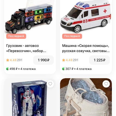
Последний
Последний
Грузовик - автовоз
Машина «Скорая помощь»,
«Перевозчик», набор
русская озвучка, световые
металлических машинок 6
и звуковые эффекты,
1 990
₽
1 225
₽
4.48
291
4.48
291
шт. + игра
работает от батареек
498
₽
× 4 платежа
307
₽
× 4 платежа