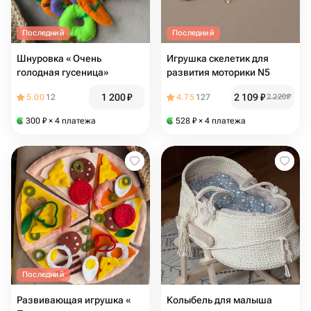
Последний
Последний
Шнуровка « Очень
Игрушка скелетик для
голодная гусеница»
развития моторики N5
1 200
₽
2 109
₽
5.00
12
4.75
127
2 220
₽
300
₽
× 4 платежа
528
₽
× 4 платежа
Последний
Развивающая игрушка «
Колыбель для малыша