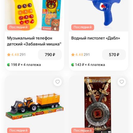
Последний
Последний
Музыкальный телефон
Водный пистолет «Дабл»
детский «Забавный мишка"
790
₽
570
₽
4.48
291
4.48
291
198
₽
× 4 платежа
143
₽
× 4 платежа
Последний
Последний