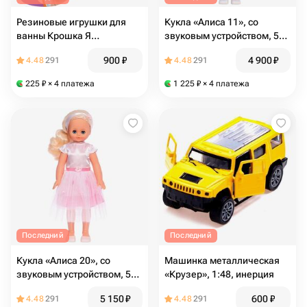
Резиновые игрушки для
Кукла «Алиса 11», со
ванны Крошка Я
звуковым устройством, 55
«Животные», 5 шт
см
900
₽
4 900
₽
4.48
291
4.48
291
225
₽
× 4 платежа
1 225
₽
× 4 платежа
Последний
Последний
Кукла «Алиса 20», со
Машинка металлическая
звуковым устройством, 55
«Крузер», 1:48, инерция
см
5 150
₽
600
₽
4.48
291
4.48
291