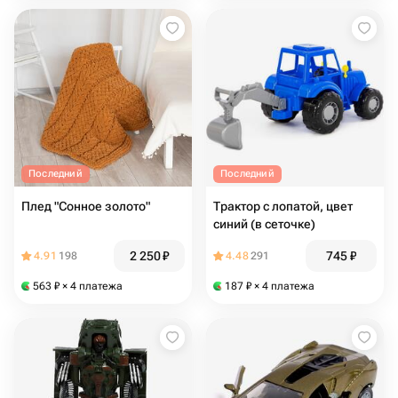
Последний
Последний
Плед "Сонное золото"
Трактор с лопатой, цвет
синий (в сеточке)
2 250
₽
745
₽
4.91
198
4.48
291
563
₽
× 4 платежа
187
₽
× 4 платежа