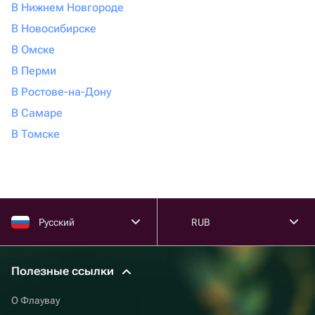
В Нижнем Новгороде
В Новосибирске
В Омске
В Перми
В Ростове-на-Дону
В Самаре
В Томске
Русский
RUB
Полезные ссылки
О Флаувау