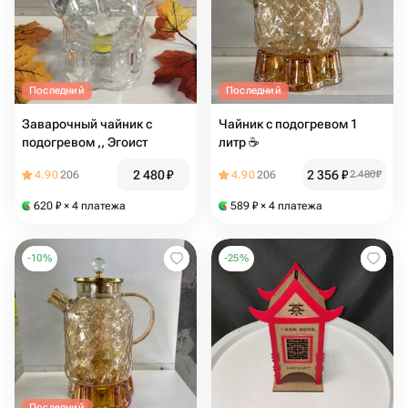
Последний
Последний
Заварочный чайник с
Чайник с подогревом 1
подогревом ,, Эгоист
литр ☕️
2 480
₽
2 356
₽
4.90
206
4.90
206
2 480
₽
620
₽
× 4 платежа
589
₽
× 4 платежа
-
10
%
-
25
%
Последний