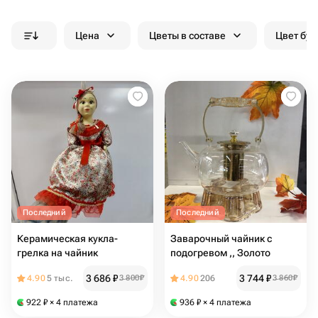
Цена
Цветы в составе
Цвет бук
Последний
Последний
Керамическая кукла-
Заварочный чайник с
грелка на чайник
подогревом ,, Золото
3 686
₽
3 744
₽
4.90
5 тыс.
3 800
₽
4.90
206
3 860
₽
922
₽
× 4 платежа
936
₽
× 4 платежа