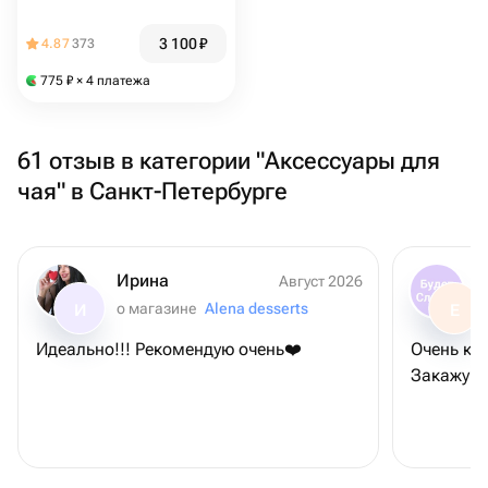
3 100
₽
4.87
373
775
₽
× 4 платежа
61 отзыв в категории "Аксессуары для
чая" в Санкт-Петербурге
Ирина
Август 2026
о магазине
Alena desserts
И
Е
Идеально!!! Рекомендую очень❤️
Очень кра
Закажу е