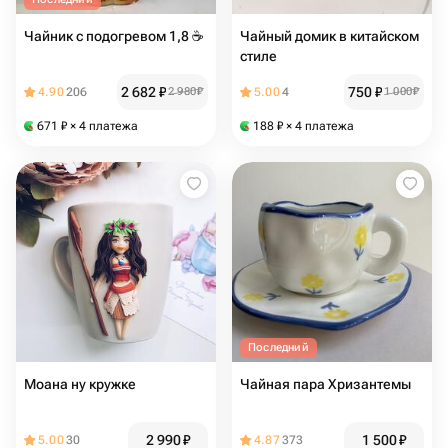
Чайник с подогревом 1,8 ☕️
Чайный домик в китайском
стиле
2 682
₽
750
₽
4.90
206
2 980
₽
5.00
4
1 000
₽
671
₽
× 4 платежа
188
₽
× 4 платежа
Последний
Моана ну кружке
Чайная пара Хризантемы
2 990
₽
1 500
₽
5.00
30
4.87
373