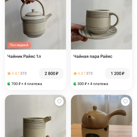
Последний
Чайник Райяс 1л
Чайная пара Райяс
2 800
₽
1 200
₽
4.87
373
4.87
373
700
₽
× 4 платежа
300
₽
× 4 платежа