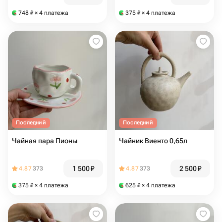
748
₽
× 4 платежа
375
₽
× 4 платежа
Последний
Последний
Чайная пара Пионы
Чайник Виенто 0,65л
1 500
₽
2 500
₽
4.87
373
4.87
373
375
₽
× 4 платежа
625
₽
× 4 платежа