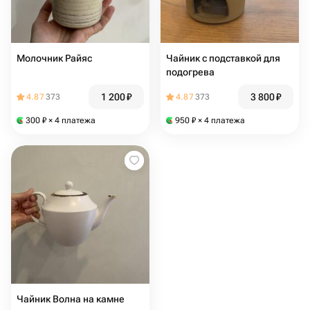
Молочник Райяс
Чайник с подставкой для
подогрева
1 200
₽
3 800
₽
4.87
373
4.87
373
300
₽
× 4 платежа
950
₽
× 4 платежа
Чайник Волна на камне