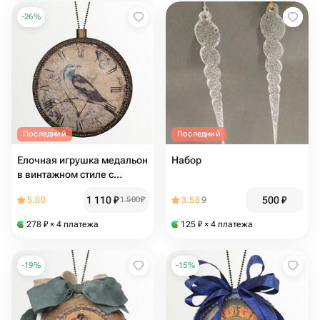
-
26
%
Последний
Последний
Елочная игрушка медальон
Набор
в винтажном стиле с
птицей, под старину,
1 110
₽
500
₽
5.00
1 500
₽
3.58
9
ручная работа
278
₽
× 4 платежа
125
₽
× 4 платежа
-
19
%
-
15
%