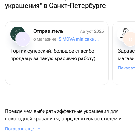
украшения" в Санкт-Петербурге
Отправитель
Август 2026
о магазине
SIMOVA minicake for you
О
О
Тортик суперский, большое спасибо
Здравств
продавцу за такую красивую работу)
магазин и
соответс
Показать 
Доставил
сервис. 
Прежде чем выбирать эффектные украшения для
новогодней красавицы, определитесь со стилем и
палитрой — так получится купить елочные игрушки в
Показать еще
Cпб, которые будут смотреться гармонично и стильно.