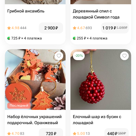
Грибной ансамбль
Деревянный спил с
лошадкой Символ года
2 900
₽
1 019
₽
4.98
444
4.67
693
1 050
₽
725
₽
× 4 платежа
255
₽
× 4 платежа
-
20
%
Последний
Набор ёлочных украшений
Елочный шар из бусин с
подарочный. Оранжевый
лошадкой
720
₽
440
₽
4.70
83
5.00
13
550
₽