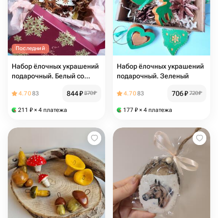
Последний
Набор ёлочных украшений
Набор ёлочных украшений
подарочный. Белый со
подарочный. Зеленый
звездами
844
₽
706
₽
4.70
83
870
₽
4.70
83
720
₽
211
₽
× 4 платежа
177
₽
× 4 платежа