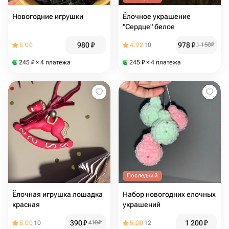
Новогодние игрушки
Ёлочное украшение
"Сердце" белое
980
₽
978
₽
5.00
4.92
10
1 150
₽
245
₽
× 4 платежа
245
₽
× 4 платежа
Последний
Ёлочная игрушка лошадка
Набор новогодних елочных
красная
украшений
390
₽
1 200
₽
5.00
10
410
₽
5.00
12