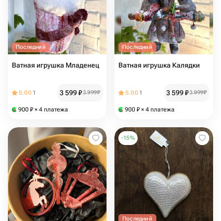
Последний
Последний
Ватная игрушка Младенец
Ватная игрушка Калядки
3 599
₽
3 599
₽
5.00
1
3 999
₽
5.00
1
3 999
₽
900
₽
× 4 платежа
900
₽
× 4 платежа
-
15
%
Последний