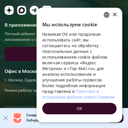
мира и объединяет более 18 000 локальных брендов,
×
поэтому вы можете сделать заказ из другой страны или
города, а подарок соберут на месте.
Мы используем сookie
В приложении еще удобнее!
RUSSIAN
Нарядите новогоднюю красавицу: продумайте палитру,
Личный кабинет получателя, больше бонусов за покупки и
Нажимая ОК или продолжая
ENGLISH
добавьте несколько акцентов и не забудьте положить
напоминания о событиях
использовать сайт, вы
под нее подарки для близких.
UKRAINIAN
соглашаетесь на обработку
персональных данных с
Скачать приложение
PORTUGUESE
использованием cookie-файлов,
включая сервисы «Яндекс
SPANISH
Метрика» и «Top Mail.ru», для
Офис в Москве
анализа использования и
HUNGARIAN
улучшения работы сервисов.
г. Москва, Садовническая набережная, д. 9, помещение 2/3
ITALIAN
Более подробная информация
Режим работы: круглосуточно
представлена в
Политике в
FRENCH
отношении файлов cookie Flowwow
TURKISH
OK
GERMAN
Скидка до 10% на первый заказ!
© Flowwow, inc
Открыть
Забирайте промокод в приложении!
POLISH
Условия