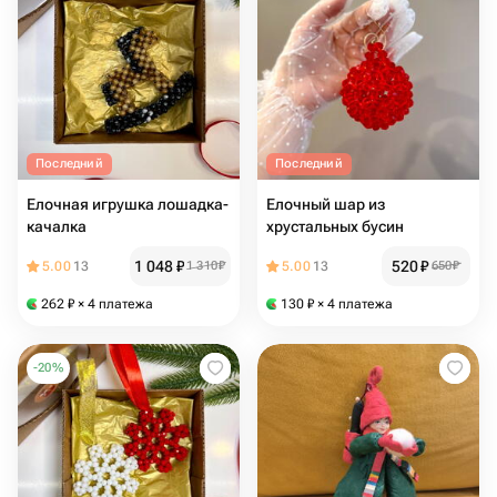
Последний
Последний
Елочная игрушка лошадка-
Елочный шар из
качалка
хрустальных бусин
1 048
₽
520
₽
5.00
13
1 310
₽
5.00
13
650
₽
262
₽
× 4 платежа
130
₽
× 4 платежа
-
20
%