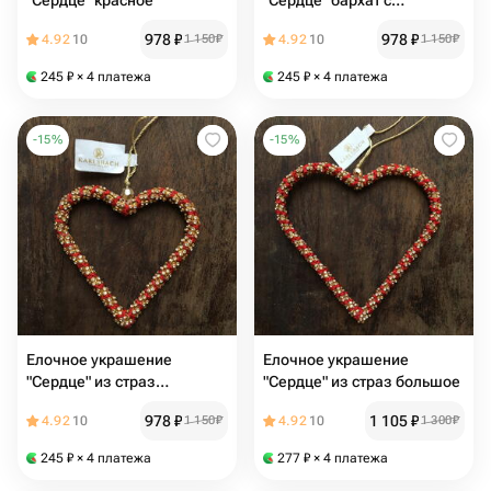
"Сердце" красное
"Сердце" бархат с
вышивкой
978
₽
978
₽
4.92
10
1 150
₽
4.92
10
1 150
₽
245
₽
× 4 платежа
245
₽
× 4 платежа
-
15
%
-
15
%
Елочное украшение
Елочное украшение
"Сердце" из страз
"Сердце" из страз большое
маленькое
978
₽
1 105
₽
4.92
10
1 150
₽
4.92
10
1 300
₽
245
₽
× 4 платежа
277
₽
× 4 платежа