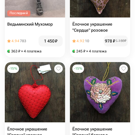
Последний
Ведьминский Мухомор
Ёлочное украшение
"Сердце" розовое
1 450
₽
978
₽
4.94
783
4.92
10
1 150
₽
363
₽
× 4 платежа
245
₽
× 4 платежа
-
15
%
-
15
%
Ёлочное украшение
Ёлочное украшение