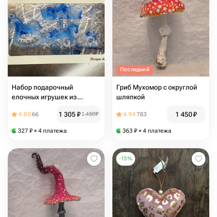
Последний
Набор подарочный
Гриб Мухомор с округлой
елочных игрушек из
шляпкой
эпоскидной смолы
1 305
₽
1 450
₽
4.80
66
1 450
₽
4.94
783
327
₽
× 4 платежа
363
₽
× 4 платежа
-
15
%