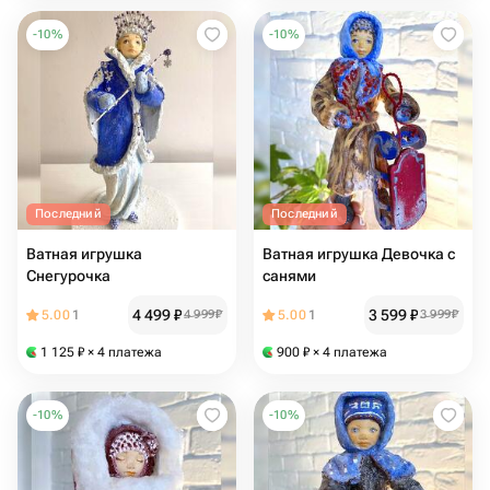
-
10
%
-
10
%
Последний
Последний
Ватная игрушка
Ватная игрушка Девочка с
Снегурочка
санями
4 499
₽
3 599
₽
5.00
1
4 999
₽
5.00
1
3 999
₽
1 125
₽
× 4 платежа
900
₽
× 4 платежа
-
10
%
-
10
%