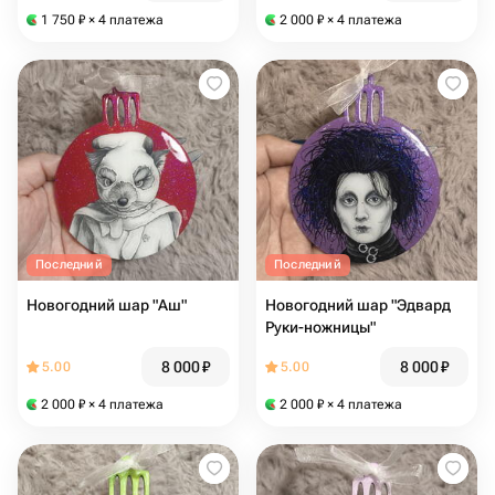
1 750
₽
× 4 платежа
2 000
₽
× 4 платежа
Последний
Последний
Новогодний шар "Аш"
Новогодний шар "Эдвард
Руки-ножницы"
8 000
₽
8 000
₽
5.00
5.00
2 000
₽
× 4 платежа
2 000
₽
× 4 платежа