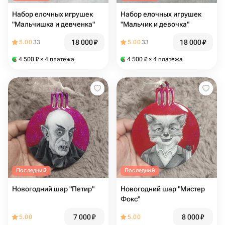
Набор елочных игрушек
Набор елочных игрушек
"Мальчишка и девченка"
"Мальчик и девочка"
18 000
₽
18 000
₽
5.00
33
5.00
33
4 500
₽
× 4 платежа
4 500
₽
× 4 платежа
Последний
Последний
Новогодний шар "Петир"
Новогодний шар "Мистер
Фокс"
7 000
₽
8 000
₽
5.00
5.00