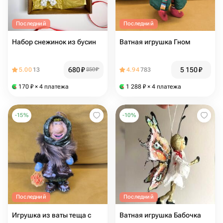
Последний
Последний
Набор снежинок из бусин
Ватная игрушка Гном
680
₽
5 150
₽
5.00
13
850
₽
4.94
783
170
₽
× 4 платежа
1 288
₽
× 4 платежа
-
15
%
-
10
%
Последний
Последний
Игрушка из ваты тeща с
Ватная игрушка Бабочка