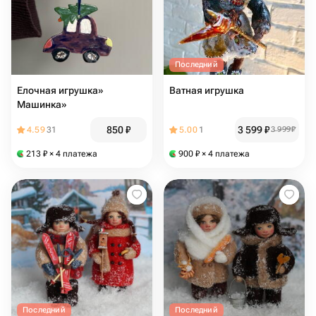
Последний
Елочная игрушка»
Ватная игрушка
Машинка»
850
₽
3 599
₽
4.59
31
5.00
1
3 999
₽
213
₽
× 4 платежа
900
₽
× 4 платежа
Последний
Последний