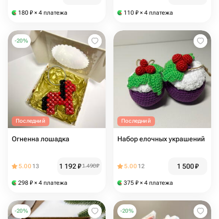
180
₽
× 4 платежа
110
₽
× 4 платежа
-
20
%
Последний
Последний
Огненна лошадка
Набор елочных украшений
1 192
₽
1 500
₽
5.00
13
1 490
₽
5.00
12
298
₽
× 4 платежа
375
₽
× 4 платежа
-
20
%
-
20
%