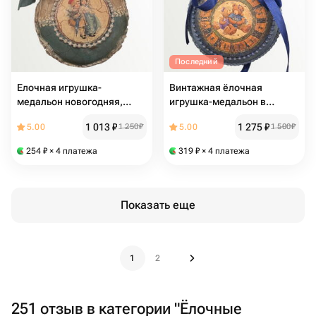
Последний
Елочная игрушка-
Винтажная ёлочная
медальон новогодняя,
игрушка-медальон в
винтаж, под старину,
подарок, декор под старину
1 013
₽
1 275
₽
5.00
1 250
₽
5.00
1 500
₽
ручная работа
254
₽
× 4 платежа
319
₽
× 4 платежа
Показать еще
1
2
251 отзыв в категории "Ёлочные