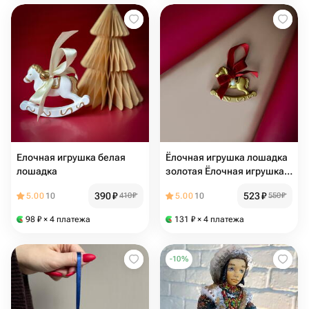
Елочная игрушка белая
Ёлочная игрушка лошадка
лошадка
золотая Ёлочная игрушка
лошадка золотая
390
₽
523
₽
5.00
10
410
₽
5.00
10
550
₽
98
₽
× 4 платежа
131
₽
× 4 платежа
-
10
%