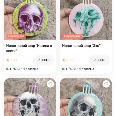
Последний
Последний
Новогодний шар "Истина в
Новогодний шар "Эхо"
кости"
7 000
₽
7 000
₽
5.00
5.00
1 750
₽
× 4 платежа
1 750
₽
× 4 платежа