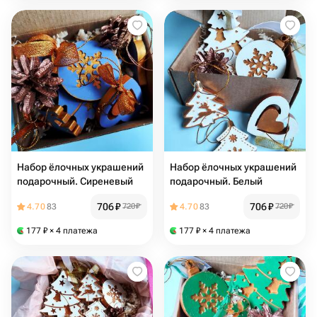
Набор ёлочных украшений
Набор ёлочных украшений
подарочный. Сиреневый
подарочный. Белый
706
₽
706
₽
4.70
83
720
₽
4.70
83
720
₽
177
₽
× 4 платежа
177
₽
× 4 платежа