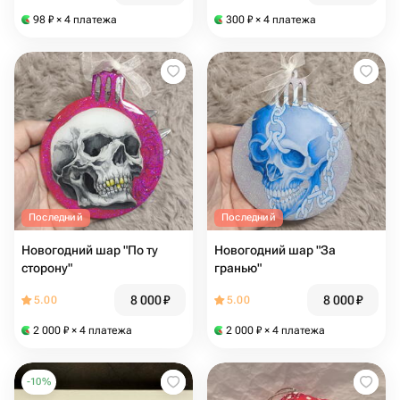
98
₽
× 4 платежа
300
₽
× 4 платежа
Последний
Последний
Новогодний шар "По ту
Новогодний шар "За
сторону"
гранью"
8 000
₽
8 000
₽
5.00
5.00
2 000
₽
× 4 платежа
2 000
₽
× 4 платежа
-
10
%