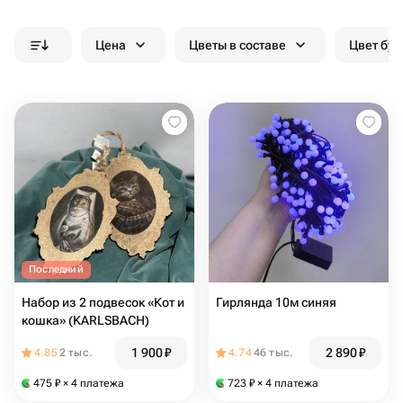
Цена
Цветы в составе
Цвет бук
Последний
Набор из 2 подвесок «Кот и
Гирлянда 10м синяя
кошка» (KARLSBACH)
1 900
₽
2 890
₽
4.85
2 тыс.
4.74
46 тыс.
475
₽
× 4 платежа
723
₽
× 4 платежа