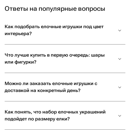
На маркетплейсе цветов и подарков Флаувау удобно
Ответы на популярные вопросы
сравнить разные идеи декора и заказать елочные
игрушки домой или в офис. Если решили преподнести
коробочку шаров в подарок, укажите адрес или номер
Как подобрать елочные игрушки под цвет
телефона получателя — будет приятный сюрприз
интерьера?
Какие елочные игрушки подойдут в
Что лучше купить в первую очередь: шары
разных ситуациях
или фигурки?
Набор декора зависит от задачи и размера дерева.
Чем крупнее ель, тем большего размера будут игрушки.
Можно ли заказать елочные игрушки с
Для семейной елки.
Берите деревянные, фетровые
доставкой на конкретный день?
или пластиковые фигурки животных, мини-наборы в
одном стиле.
Для маленькой елочки или настольной
Как понять, что набор елочных украшений
композиции.
Подойдут мини-шары, легкие
подойдет по размеру елки?
подвески, в общем, декор, который не утяжеляет
ветви.