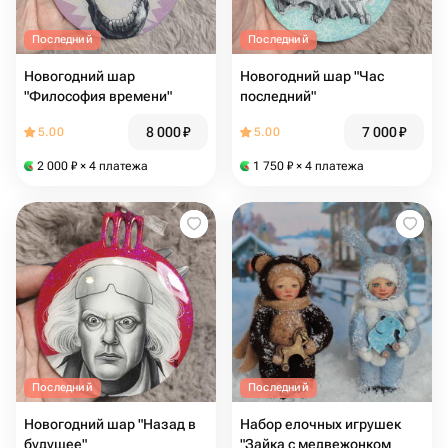
Последний
Последний
Новогодний шар
Новогодний шар "Час
"Философия времени"
последний"
8 000
₽
7 000
₽
5.00
5.00
2 000
₽
× 4 платежа
1 750
₽
× 4 платежа
Последний
Последний
Новогодний шар "Назад в
Набор елочных игрушек
будущее"
"Зайка с медвежонком