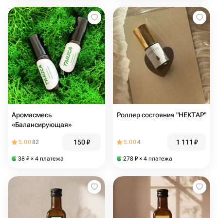
Аромасмесь
Роллер состояния "НЕКТАР"
«Балансирующая»
150
₽
1 111
₽
5.00
82
5.00
4
38
₽
× 4 платежа
278
₽
× 4 платежа