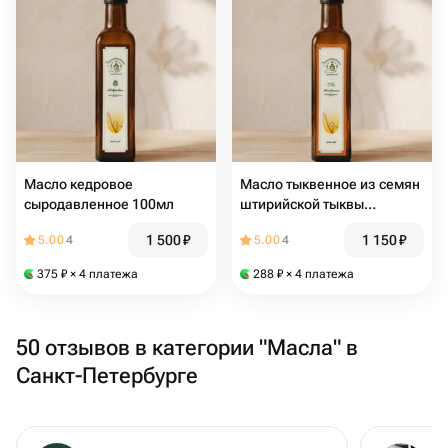
Масло кедровое
Масло тыквенное из семян
сыродавленное 100мл
штирийской тыквы
сыродавленное, 100мл
1 500
₽
1 150
₽
5.00
4
5.00
4
375
₽
× 4 платежа
288
₽
× 4 платежа
50 отзывов в категории "Масла" в
Санкт-Петербурге