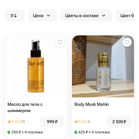
Цена
Цветы в составе
Цвет бук
Масло для тела с
Body Musk Maliki
шиммером
999
₽
2 500
₽
5.00
10
5.00
4
250
₽
× 4 платежа
625
₽
× 4 платежа