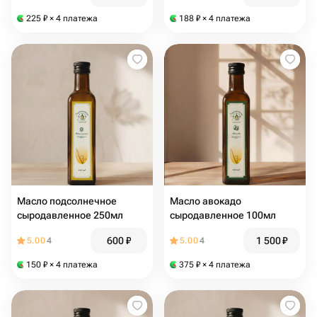
225
₽
× 4 платежа
188
₽
× 4 платежа
Масло подсолнечное
Масло авокадо
сыродавленное 250мл
сыродавленное 100мл
600
₽
1 500
₽
5.00
4
5.00
4
150
₽
× 4 платежа
375
₽
× 4 платежа