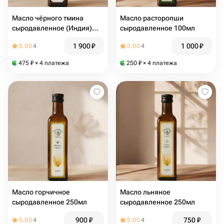
Масло чёрного тмина
Масло расторопши
сыродавленное (Индия)
сыродавленное 100мл
100мл
1 900
₽
1 000
₽
5.00
4
5.00
4
475
₽
× 4 платежа
250
₽
× 4 платежа
Масло горчичное
Масло льняное
сыродавленное 250мл
сыродавленное 250мл
900
₽
750
₽
5.00
4
5.00
4