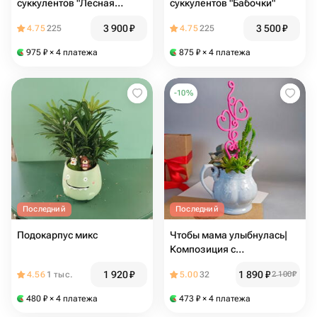
суккулентов "Лесная
суккулентов "Бабочки"
полянка"
3 900
₽
3 500
₽
4.75
225
4.75
225
975
₽
× 4 платежа
875
₽
× 4 платежа
-
10
%
Последний
Последний
Подокарпус микс
Чтобы мама улыбнулась|
Композиция с
суккулентами
1 920
₽
1 890
₽
4.56
1 тыс.
5.00
32
2 100
₽
480
₽
× 4 платежа
473
₽
× 4 платежа