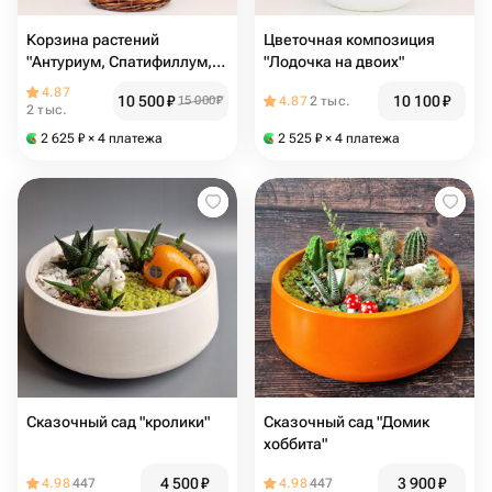
Корзина растений
Цветочная композиция
"Антуриум, Спатифиллум,
"Лодочка на двоих"
Аглаонема"
4.87
10 500
₽
10 100
₽
15 000
₽
4.87
2 тыс.
2 тыс.
2 625
₽
× 4 платежа
2 525
₽
× 4 платежа
Сказочный сад "кролики"
Сказочный сад "Домик
хоббита"
4 500
₽
3 900
₽
4.98
447
4.98
447