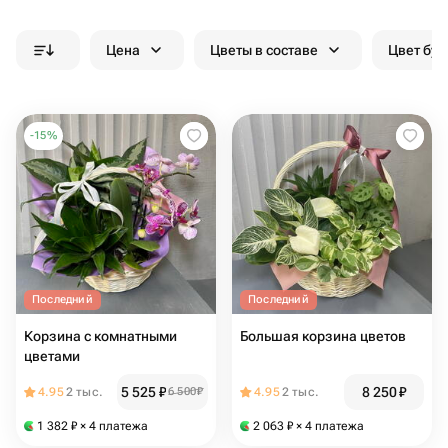
Цена
Цветы в составе
Цвет бук
-
15
%
Последний
Последний
Корзина с комнатными
Большая корзина цветов
цветами
5 525
₽
8 250
₽
4.95
2 тыс.
6 500
₽
4.95
2 тыс.
1 382
₽
× 4 платежа
2 063
₽
× 4 платежа