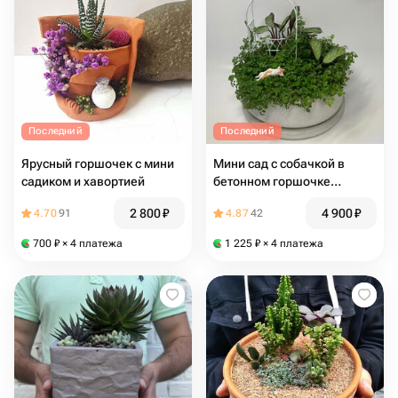
Последний
Последний
Ярусный горшочек с мини
Мини сад с собачкой в
садиком и хавортией
бетонном горшочке
(Солейролия, Ктенанта)
2 800
₽
4 900
₽
4.70
91
4.87
42
700
₽
× 4 платежа
1 225
₽
× 4 платежа