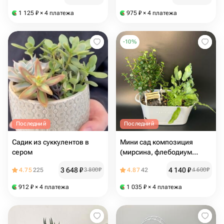
1 125
₽
× 4 платежа
975
₽
× 4 платежа
-
10
%
Последний
Последний
Садик из суккулентов в
Мини сад композиция
сером
(мирсина, флебодиум
золотистый, даваллия
3 648
₽
4 140
₽
4.75
225
3 800
₽
4.87
42
4 600
₽
фиджийская)
912
₽
× 4 платежа
1 035
₽
× 4 платежа