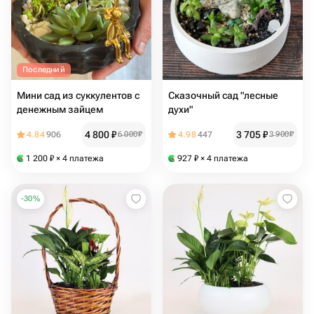
Последний
Мини сад из суккулентов с
Сказочный сад "лесные
денежным зайцем
духи"
4 800
₽
3 705
₽
4.84
906
6 000
₽
4.98
447
3 900
₽
1 200
₽
× 4 платежа
927
₽
× 4 платежа
-
30
%