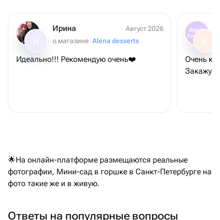
Ирина
Август 2026
о магазине
Alena desserts
И
Е
Идеально!!! Рекомендую очень❤️
Очень кра
Закажу е
🌟На онлайн-платформе размещаются реальные
фотографии, Мини-сад в горшке в Санкт-Петербурге на
фото такие же и в живую.
Ответы на популярные вопросы