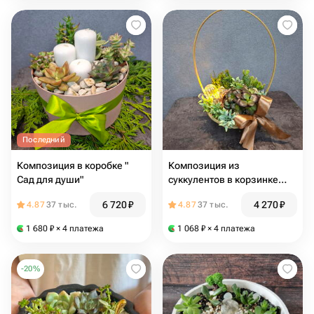
Последний
Композиция в коробке "
Композиция из
Сад для души"
суккулентов в корзинке
"Уютный уголок природы"
6 720
₽
4 270
₽
4.87
37 тыс.
4.87
37 тыс.
1 680
₽
× 4 платежа
1 068
₽
× 4 платежа
-
20
%