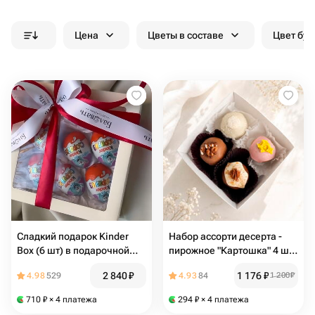
Цена
Цветы в составе
Цвет бук
Сладкий подарок Kinder
Набор ассорти десерта -
Box (6 шт) в подарочной
пирожное "Картошка" 4 шт
коробке
на день рождения,
2 840
₽
1 176
₽
4.98
529
4.93
84
1 200
₽
праздник, мужчине или
девушке, маме
710
₽
× 4 платежа
294
₽
× 4 платежа