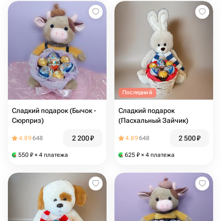
Последний
Сладкий подарок (Бычок -
Сладкий подарок
Сюрприз)
(Пасхальный Зайчик)
2 200
₽
2 500
₽
4.89
648
4.89
648
550
₽
× 4 платежа
625
₽
× 4 платежа