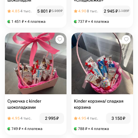
шоколадом
«Сладкоежка»
5 801
₽
2 945
₽
4.85
4 тыс.
5 980
₽
4.90
8 тыс.
3 100
₽
1 451
₽
× 4 платежа
737
₽
× 4 платежа
Сумочка с kinder
Kinder корзина/ сладкая
шоколадками
корзина
2 995
₽
3 150
₽
4.95
4 тыс.
4.95
4 тыс.
749
₽
× 4 платежа
788
₽
× 4 платежа