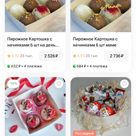
Пирожное Картошка с
Пирожное Картошка с
начинками 6 шт на день
начинками 6 шт маме
рождения
2 526
₽
2 736
₽
4.92
23 тыс.
4.92
23 тыс.
632
₽
× 4 платежа
684
₽
× 4 платежа
-
10
%
Последний