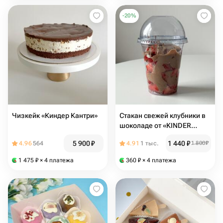
-
20
%
Чизкейк «Киндер Кантри»
Стакан свежей клубники в
шоколаде от «KINDER
Chocolate» 250 гр
5 900
₽
1 440
₽
4.96
564
4.91
1 тыс.
1 800
₽
1 475
₽
× 4 платежа
360
₽
× 4 платежа