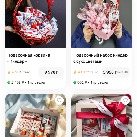
Подарочная корзина
Подарочный набор киндер
«Киндер»
с сухоцветами
9 970
₽
3 968
₽
4.90
5 тыс.
4.81
29 тыс.
6 104
₽
2 493
₽
× 4 платежа
992
₽
× 4 платежа