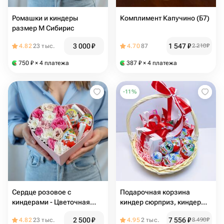
Ромашки и киндеры
Комплимент Капучино (Б7)
размер М Сибирис
3 000
₽
1 547
₽
4.82
23 тыс.
4.70
87
2 210
₽
750
₽
× 4 платежа
387
₽
× 4 платежа
-
11
%
Сердце розовое с
Подарочная корзина
киндерами - Цветочная
киндер сюрприз, киндер
сказка
шоколад и Рафаэлло
2 500
₽
7 556
₽
4.82
23 тыс.
4.95
2 тыс.
8 490
₽