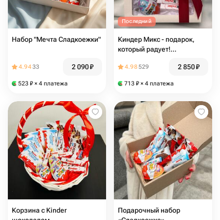
Последний
Набор "Мечта Сладкоежки"
Киндер Микс - подарок,
который радует!
Подарочный набор
2 090
₽
2 850
₽
4.94
33
4.98
529
523
₽
× 4 платежа
713
₽
× 4 платежа
Корзина с Kinder
Подарочный набор