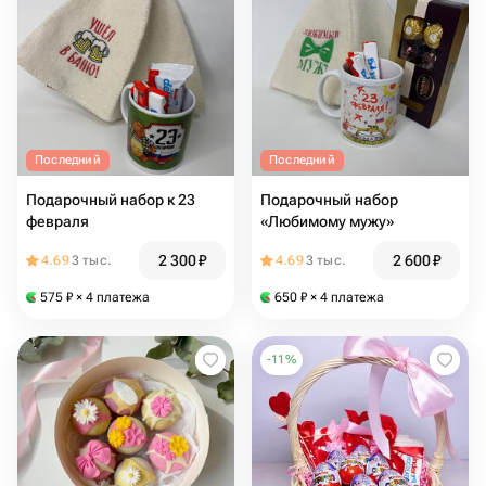
Последний
Последний
Подарочный набор к 23
Подарочный набор
февраля
«Любимому мужу»
2 300
₽
2 600
₽
4.69
3 тыс.
4.69
3 тыс.
575
₽
× 4 платежа
650
₽
× 4 платежа
-
11
%