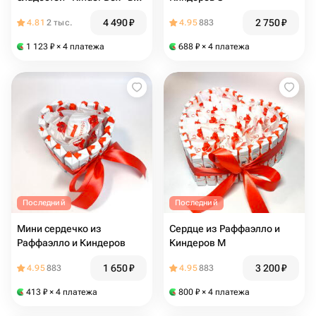
размере S
4 490
₽
2 750
₽
4.81
2 тыс.
4.95
883
1 123
₽
× 4 платежа
688
₽
× 4 платежа
Последний
Последний
Мини сердечко из
Сердце из Раффаэлло и
Раффаэлло и Киндеров
Киндеров М
1 650
₽
3 200
₽
4.95
883
4.95
883
413
₽
× 4 платежа
800
₽
× 4 платежа