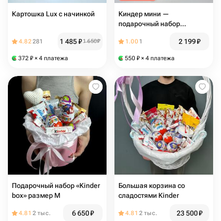
Картошка Lux с начинкой
Киндер мини —
подарочный набор
шоколадных сладостей
1 485
₽
2 199
₽
4.82
281
1 650
₽
1.00
1
372
₽
× 4 платежа
550
₽
× 4 платежа
Подарочный набор «Kinder
Большая корзина со
box» размер М
сладостями Kinder
6 650
₽
23 500
₽
4.81
2 тыс.
4.81
2 тыс.