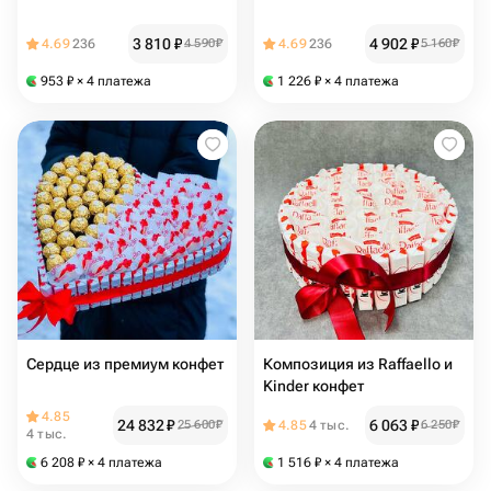
3 810
₽
4 902
₽
4.69
236
4 590
₽
4.69
236
5 160
₽
953
₽
× 4 платежа
1 226
₽
× 4 платежа
Сердце из премиум конфет
Композиция из Raffaello и
Kinder конфет
4.85
24 832
₽
6 063
₽
25 600
₽
4.85
4 тыс.
6 250
₽
4 тыс.
6 208
₽
× 4 платежа
1 516
₽
× 4 платежа