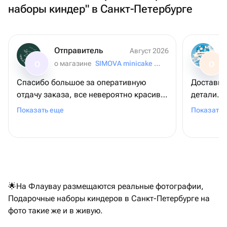
наборы киндер" в Санкт-Петербурге
Отправитель
Август 2026
о магазине
SIMOVA minicake for you
О
О
Спасибо большое за оперативную
Доставил
отдачу заказа, все невероятно красиво
детали. 
и вкусно! Заказываю не в первый раз 🫶
один шар
Показать еще
Показать 
🏻
заменили
соотноше
Рекоменд
🌟На Флаувау размещаются реальные фотографии,
Подарочные наборы киндеров в Санкт-Петербурге на
фото такие же и в живую.