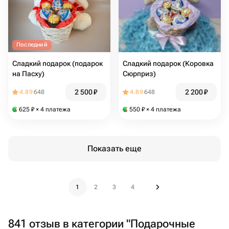
Последний
Сладкий подарок (подарок
Сладкий подарок (Коровка
на Пасху)
Сюрприз)
2 500
₽
2 200
₽
4.89
648
4.89
648
625
₽
× 4 платежа
550
₽
× 4 платежа
Показать еще
1
2
3
4
841 отзыв в категории "Подарочные