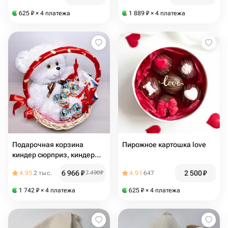
625
₽
× 4 платежа
1 889
₽
× 4 платежа
Подарочная корзина
Пирожное картошка love
киндер сюрприз, киндер
шоколад и плюшевый
6 966
₽
2 500
₽
4.95
2 тыс.
7 490
₽
4.91
647
мишка
1 742
₽
× 4 платежа
625
₽
× 4 платежа