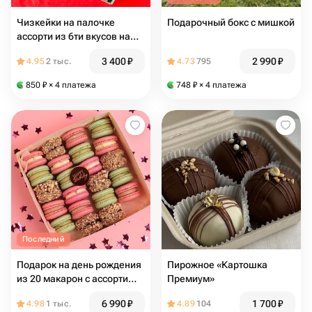
Чизкейки на палочке
Подарочный бокс с мишкой
ассорти из 6ти вкусов на
новый год, с новогодним
3 400
₽
2 990
₽
4.95
2 тыс.
4.73
795
декором из шоколада
850
₽
× 4 платежа
748
₽
× 4 платежа
Последний
Подарок на день рождения
Пирожное «Картошка
из 20 макарон с ассорти
Премиум»
вкусами
6 990
₽
1 700
₽
4.98
1 тыс.
4.89
104