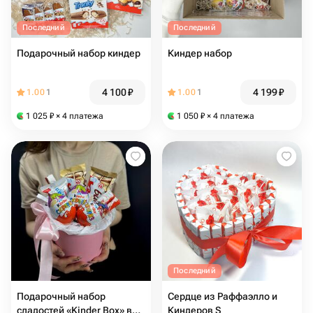
Последний
Последний
Подарочный набор киндер
Киндер набор
4 100
₽
4 199
₽
1.00
1
1.00
1
1 025
₽
× 4 платежа
1 050
₽
× 4 платежа
Последний
Подарочный набор
Сердце из Раффаэлло и
сладостей «Kinder Box» в
Киндеров S