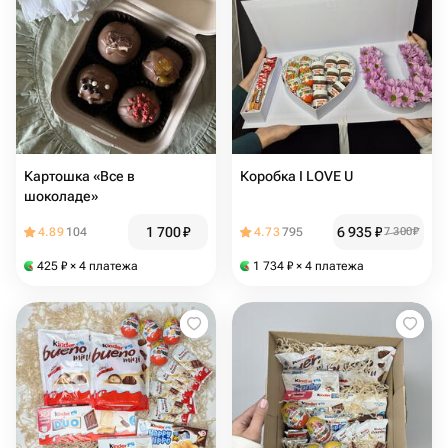
Картошка «Все в
Коробка I️️ LOVE U
шоколаде»
1 700
₽
6 935
₽
4.89
104
4.73
795
7 300
₽
425
₽
× 4 платежа
1 734
₽
× 4 платежа