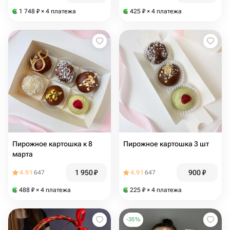
1 748
₽
× 4 платежа
425
₽
× 4 платежа
Пирожное картошка к 8
Пирожное картошка 3 шт
марта
1 950
₽
900
₽
4.91
647
4.91
647
488
₽
× 4 платежа
225
₽
× 4 платежа
-
35
%