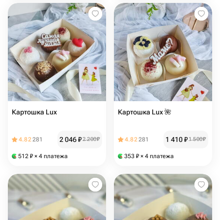
Картошка Lux
Картошка Lux 🌺
2 046
₽
1 410
₽
4.82
281
2 200
₽
4.82
281
1 500
₽
512
₽
× 4 платежа
353
₽
× 4 платежа