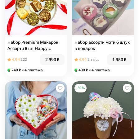
Набор Premium Макарон
Набор ассорти моти 6 штук
Ассорти 8 шт Happy
в подарок
Birthday, набор для пикника
2 990
₽
1 950
₽
4.94
222
4.91
2 тыс.
748
₽
× 4 платежа
488
₽
× 4 платежа
-
30
%