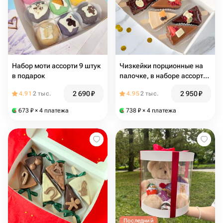
Набор моти ассорти 9 штук
Чизкейки порционные на
в подарок
палочке, в наборе ассорти
6 штук
2 690
₽
2 950
₽
4.91
2 тыс.
4.95
2 тыс.
673
₽
× 4 платежа
738
₽
× 4 платежа
Последний