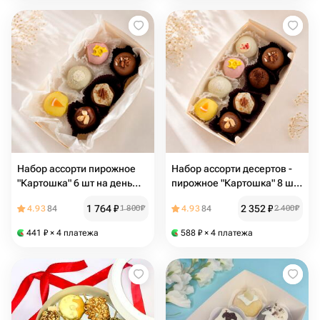
Набор ассорти пирожное
Набор ассорти десертов -
"Картошка" 6 шт на день
пирожное "Картошка" 8 шт.
рождения, праздник,
Для мамы, на день
1 764
₽
2 352
₽
4.93
84
1 800
₽
4.93
84
2 400
₽
мужчине или девушке,
рождения, девушке,
маме
ребенку или бабушке
441
₽
× 4 платежа
588
₽
× 4 платежа