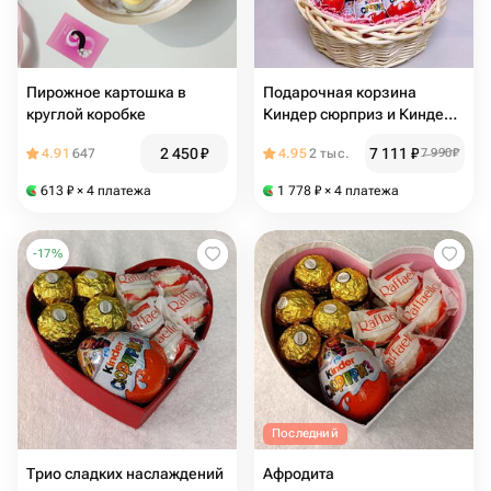
Пирожное картошка в
Подарочная корзина
круглой коробке
Киндер сюрприз и Киндер
шоколад большая
2 450
₽
7 111
₽
4.91
647
4.95
2 тыс.
7 990
₽
613
₽
× 4 платежа
1 778
₽
× 4 платежа
-
17
%
Последний
Трио сладких наслаждений
Афродита