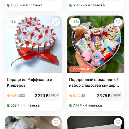
1 663
₽
× 4 платежа
5 875
₽
× 4 платежа
-
11
%
-
15
%
Последний
Сердце из Раффаэлло и
Подарочный шоколадный
Киндеров
набор сладостей киндер
для любимой девушки,
2 270
₽
2 975
₽
4.95
883
2 550
₽
5.00
25
3 500
₽
маме, парню, подруге,
детям
568
₽
× 4 платежа
744
₽
× 4 платежа