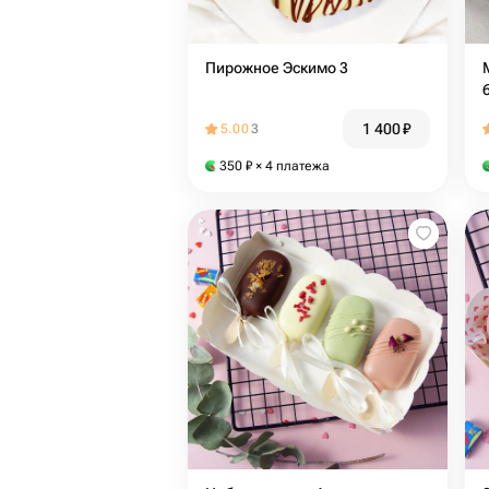
Пирожное Эскимо 3
1 400
₽
5.00
3
350
₽
× 4 платежа