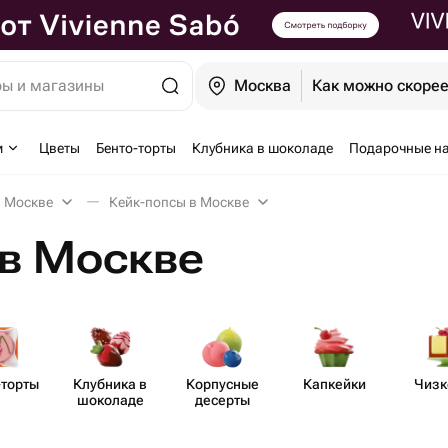
ры и магазины
Москва
Как можно скоре
м
Цветы
Бенто-торты
Клубника в шоколаде
Подарочные н
в Москве
Кейк-попсы в Москве
 в Москве
-торты
Клубника в
Корпусные
Капкейки
Чизк
шоколаде
десерты