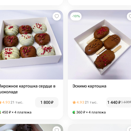
-
10
%
Пирожное картошка сердце в
Эскимо картошка
шоколаде
1 800
₽
1 440
₽
4.93
21 тыс.
4.93
21 тыс.
1 600
450
₽
× 4 платежа
360
₽
× 4 платежа