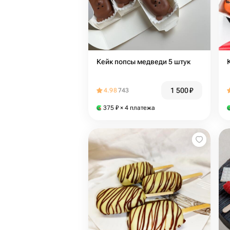
Кейк попсы медведи 5 штук
1 500
₽
4.98
743
375
₽
× 4 платежа