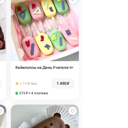
Кейкпопсы на День Учителя ✏️
1 490
₽
4.94
3 тыс.
373
₽
× 4 платежа