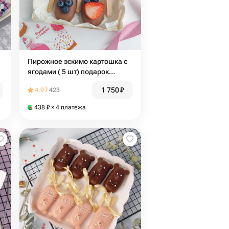
Пирожное эскимо картошка с
ягодами ( 5 шт) подарок
девушке, маме, подруге,
1 750
₽
4.97
423
коллеге, сестре, дочке)
438
₽
× 4 платежа