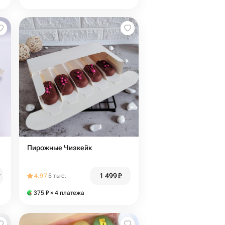
Пирожные Чизкейк
1 499
₽
₽
4.97
5 тыс.
375
₽
× 4 платежа