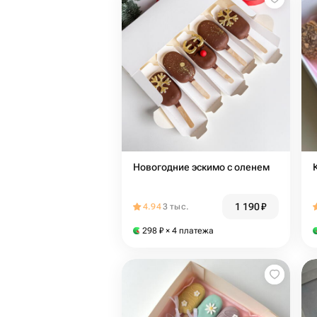
Новогодние эскимо с оленем
1 190
₽
4.94
3 тыс.
298
₽
× 4 платежа