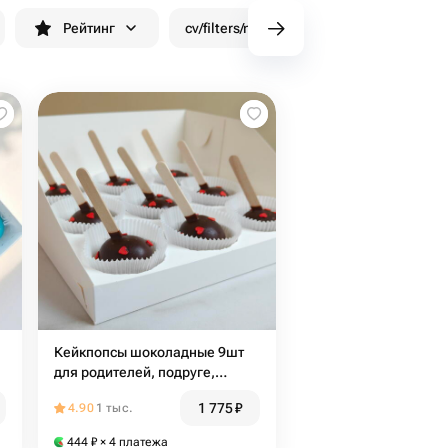
Рейтинг
cv/filters/name_fast_delivery
Скид
Кейкпопсы шоколадные 9шт
для родителей, подруге,
коллеге
1 775
₽
4.90
1 тыс.
444
₽
× 4 платежа