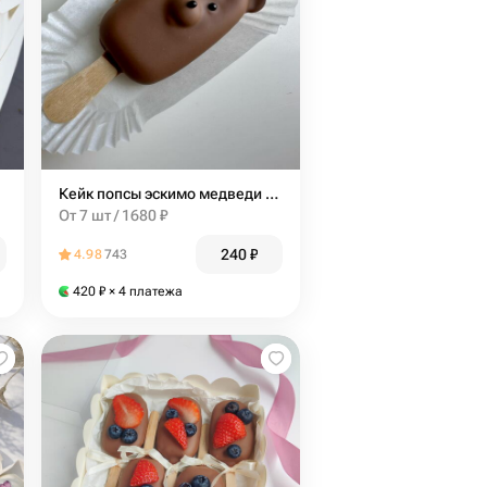
Кейк попсы эскимо медведи в индивидуальной упаковке
От 7 шт / 1680 ₽
240
₽
4.98
743
420
₽
× 4 платежа