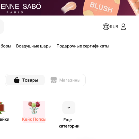
е
RUB
аборы
Воздушные шары
Подарочные сертификаты
Товары
Магазины
ейки
Кейк Попсы
Еще
категории