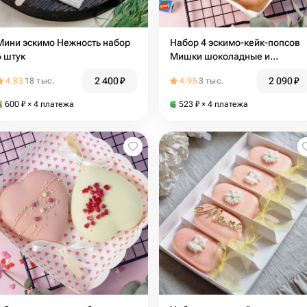
Мини эскимо Нежность набор
Набор 4 эскимо-кейк-попсов
6 штук
Мишки шоколадные и
ванильные в шоколаде
2 400
₽
2 090
₽
4.83
18 тыс.
4.95
3 тыс.
подруге, маме, любимой
600
₽
× 4 платежа
523
₽
× 4 платежа