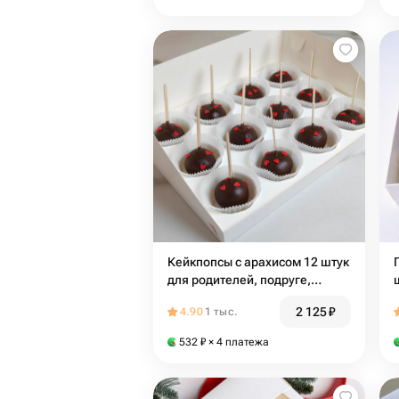
Кейкпопсы с арахисом 12 штук
для родителей, подруге,
коллеге
2 125
₽
4.90
1 тыс.
532
₽
× 4 платежа