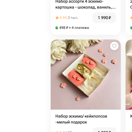
Набор ассорти 4 эскимо-
картошка - шоколад, ваниль,
фисташка, красный бархат
1 990
₽
4.95
3 тыс.
498
₽
× 4 платежа
Набор эскимо/ кейкпопсов
-милый подарок