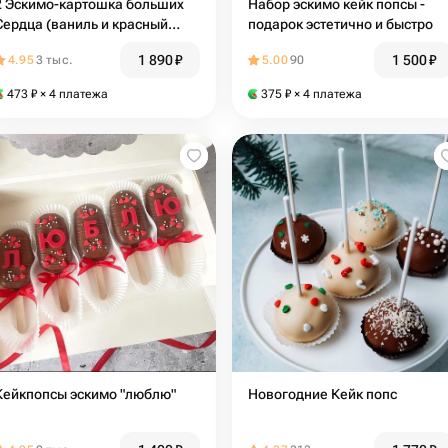
2 Эскимо-картошка больших
Набор эскимо кейк попсы -
Сердца (ваниль и красный
подарок эстетично и быстро
бархат)
1 890
₽
1 500
₽
4.95
3 тыс.
5.00
90
473
₽
× 4 платежа
375
₽
× 4 платежа
Кейкпопсы эскимо "люблю"
Новогодние Кейк попс