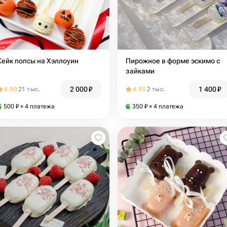
Кейк попсы на Хэллоуин
Пирожное в форме эскимо с
зайками
2 000
₽
1 400
₽
4.90
21 тыс.
4.95
2 тыс.
500
₽
× 4 платежа
350
₽
× 4 платежа