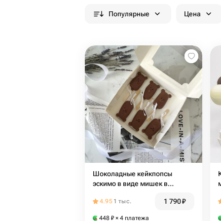
Популярные
Цена
Шоколадные кейкпопсы
эскимо в виде мишек в
подарок
1 790
₽
4.95
1 тыс.
448
₽
× 4 платежа