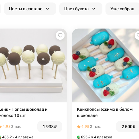
Цветы в составе
Цвет букета
Уже собран
Кейк - Попсы шоколад и
Кейкпопсы эскимо в белом
молоко 10 шт
шоколаде
1 938
₽
2 500
₽
4.98
2 тыс.
4.95
2 тыс.
485
₽
× 4 платежа
625
₽
× 4 платежа