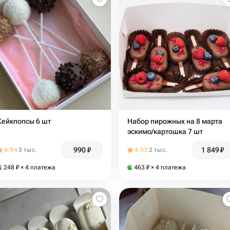
Кейкпопсы 6 шт
Набор пирожных на 8 марта
эскимо/картошка 7 шт
990
₽
1 849
₽
4.94
3 тыс.
4.95
2 тыс.
248
₽
× 4 платежа
463
₽
× 4 платежа