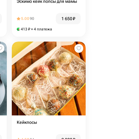
Эскимо кейк попсы для мамы
1 650
₽
5.00
90
413
₽
× 4 платежа
Кейкпосы