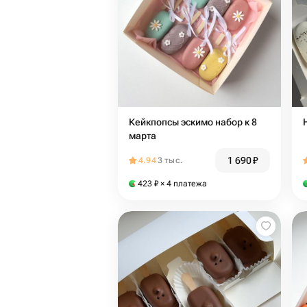
Кейкпопсы эскимо набор к 8
марта
1 690
₽
4.94
3 тыс.
423
₽
× 4 платежа