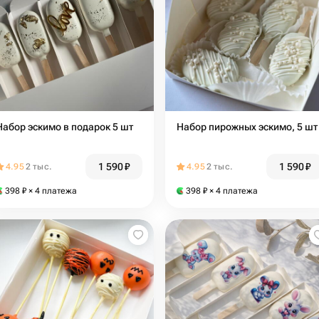
Набор эскимо в подарок 5 шт
Набор пирожных эскимо, 5 шт
1 590
₽
1 590
₽
4.95
2 тыс.
4.95
2 тыс.
398
₽
× 4 платежа
398
₽
× 4 платежа