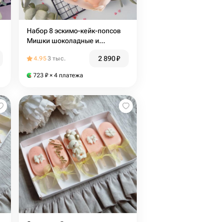
Набор 8 эскимо-кейк-попсов
Мишки шоколадные и
ванильные в шоколаде
2 890
₽
4.95
3 тыс.
подруге, маме, любимой
723
₽
× 4 платежа