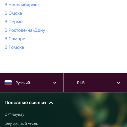
В Новосибирске
В Омске
В Перми
В Ростове-на-Дону
В Самаре
В Томске
Русский
RUB
Полезные ссылки
О Флаувау
Фирменный стиль