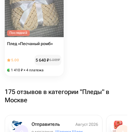
Последний
Плед «Песчаный ромб»
5 640
₽
5.00
6 000
₽
1 410
₽
× 4 платежа
175 отзывов в категории "Пледы" в
Москве
Отправитель
Август 2026
о магазине
Шарики Шарк