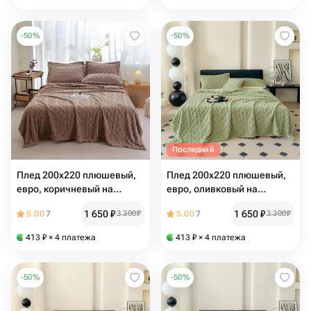
-
50
%
-
50
%
Последний
Плед 200х220 плюшевый,
Плед 200х220 плюшевый,
евро, коричневый на
евро, оливковый на
кровать, на диван, велсофт
кровать, на диван, велсофт
1 650
₽
1 650
₽
5.00
7
3 300
₽
5.00
7
3 300
₽
413
₽
× 4 платежа
413
₽
× 4 платежа
-
50
%
-
50
%