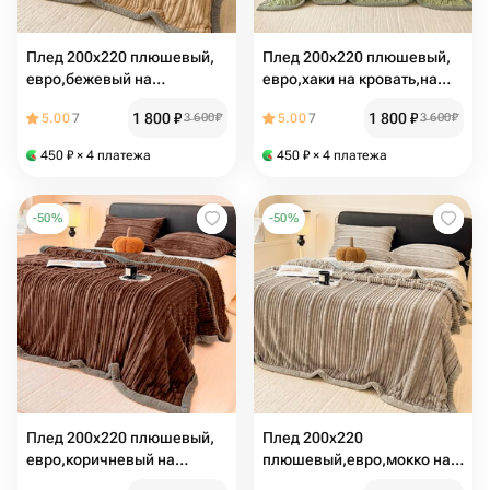
Плед 200х220 плюшевый,
Плед 200х220 плюшевый,
евро,бежевый на
евро,хаки на кровать,на
кровать,на диван, велсофт
диван,велсофт
1 800
₽
1 800
₽
5.00
7
3 600
₽
5.00
7
3 600
₽
450
₽
× 4 платежа
450
₽
× 4 платежа
-
50
%
-
50
%
Плед 200х220 плюшевый,
Плед 200х220
евро,коричневый на
плюшевый,евро,мокко на
кровать,на диван, велсофт
кровать,на диван, велсофт