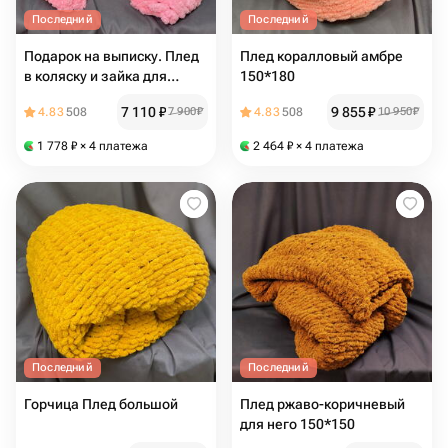
Последний
Последний
Подарок на выписку. Плед
Плед коралловый амбре
в коляску и зайка для
150*180
мамочки и ребенка
7 110
₽
9 855
₽
4.83
508
7 900
₽
4.83
508
10 950
₽
1 778
₽
× 4 платежа
2 464
₽
× 4 платежа
Последний
Последний
Горчица Плед большой
Плед ржаво-коричневый
для него 150*150