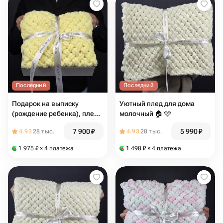
Последний
Последний
Подарок на выписку
Уютный плед для дома
(рождение ребенка), плед
молочный 🏠 🩷
для новорождённых 🧸👼
7 900
₽
5 990
₽
4.93
28 тыс.
4.93
28 тыс.
1 975
₽
× 4 платежа
1 498
₽
× 4 платежа