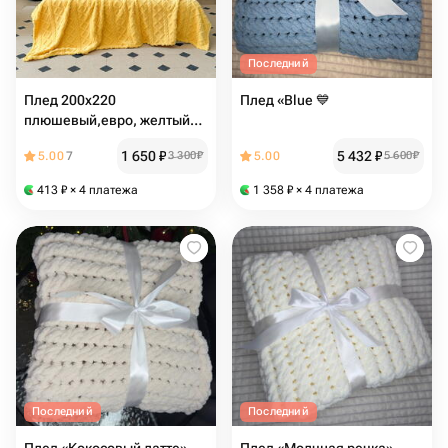
Последний
Плед 200х220
Плед «Blue 💙
плюшевый,евро, желтый
на кровать,на диван,
1 650
₽
5 432
₽
5.00
7
3 300
₽
5.00
5 600
₽
велсофт
413
₽
× 4 платежа
1 358
₽
× 4 платежа
Последний
Последний