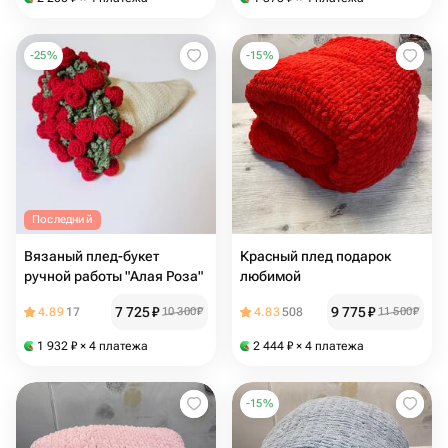
-
25
%
-
15
%
Последний
Вязаный плед-букет
Красный плед подарок
ручной работы "Алая Роза"
любимой
7 725
₽
9 775
₽
4.89
17
10 300
₽
4.83
508
11 500
₽
1 932
₽
× 4 платежа
2 444
₽
× 4 платежа
-
15
%