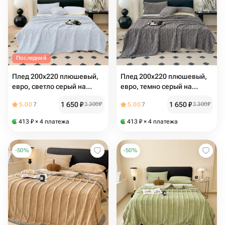
Последний
Плед 200х220 плюшевый,
Плед 200х220 плюшевый,
евро, светло серый на
евро, темно серый на
кровать, на диван, велсофт
кровать, на диван, велсофт
1 650
₽
1 650
₽
5.00
7
3 300
₽
5.00
7
3 300
₽
413
₽
× 4 платежа
413
₽
× 4 платежа
-
50
%
-
50
%