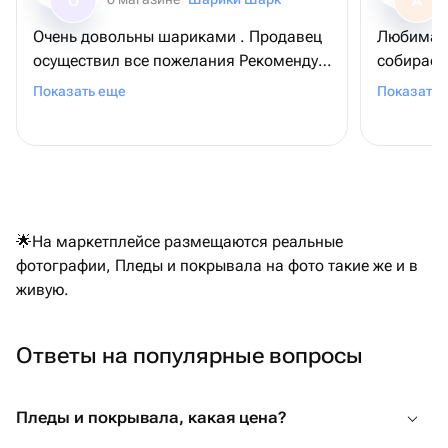
О
А
Очень довольны шариками . Продавец
Любимая 
осуществил все пожелания Рекомендую
собирает 
магазин
доставля
Показать еще
Показать 
мне очен
за её сч
потом в т
букету, 
глазами 
😁.
🌟На маркетплейсе размещаются реальные
фотографии, Пледы и покрывала на фото такие же и в
живую.
Ответы на популярные вопросы
Пледы и покрывала, какая цена?