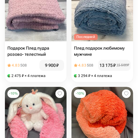
Последний
Подарок Плед пудра
Плед подарок любимому
розово- телестный
мужчине
9 900
₽
13 175
₽
4.83
508
4.83
508
15 500
₽
2 475
₽
× 4 платежа
3 294
₽
× 4 платежа
-
10
%
-
10
%