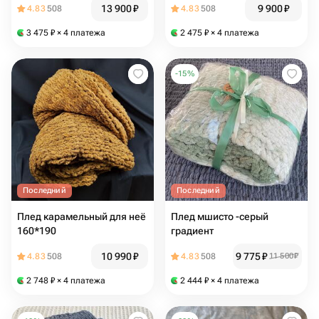
13 900
₽
9 900
₽
4.83
508
4.83
508
3 475
₽
× 4 платежа
2 475
₽
× 4 платежа
-
15
%
Последний
Последний
Плед карамельный для неё
Плед мшисто -серый
160*190
градиент
10 990
₽
9 775
₽
4.83
508
4.83
508
11 500
₽
2 748
₽
× 4 платежа
2 444
₽
× 4 платежа