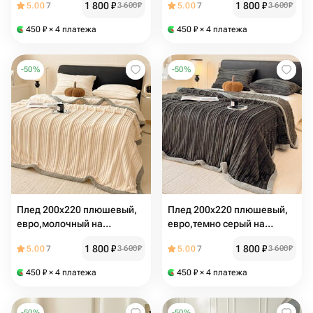
1 800
₽
1 800
₽
5.00
7
3 600
₽
5.00
7
3 600
₽
450
₽
× 4 платежа
450
₽
× 4 платежа
-
50
%
-
50
%
Плед 200х220 плюшевый,
Плед 200х220 плюшевый,
евро,молочный на
евро,темно серый на
кровать,на диван, велсофт
кровать,на диван, велсофт
1 800
₽
1 800
₽
5.00
7
3 600
₽
5.00
7
3 600
₽
450
₽
× 4 платежа
450
₽
× 4 платежа
-
50
%
-
50
%