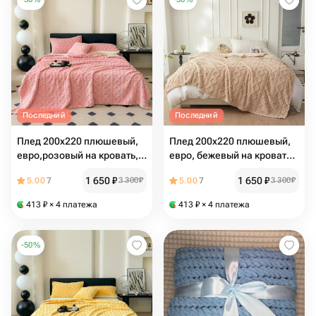
Последний
Последний
Плед 200х220 плюшевый,
Плед 200х220 плюшевый,
евро,розовый на кровать,
евро, бежевый на кровать,
на диван, велсофт
на диван, велсофт
1 650
₽
1 650
₽
5.00
7
3 300
₽
5.00
7
3 300
₽
413
₽
× 4 платежа
413
₽
× 4 платежа
-
50
%