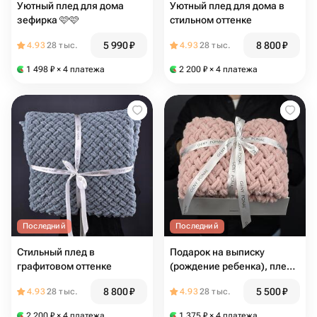
Уютный плед для дома
Уютный плед для дома в
зефирка 🩷🩷
стильном оттенке
5 990
₽
8 800
₽
4.93
28 тыс.
4.93
28 тыс.
1 498
₽
× 4 платежа
2 200
₽
× 4 платежа
Последний
Последний
Стильный плед в
Подарок на выписку
графитовом оттенке
(рождение ребенка), плед
для новорождённых 🧸
8 800
₽
5 500
₽
4.93
28 тыс.
4.93
28 тыс.
2 200
₽
× 4 платежа
1 375
₽
× 4 платежа