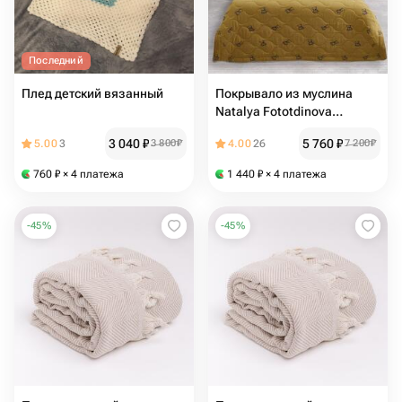
Последний
Плед детский вязанный
Покрывало из муслина
Natalya Fototdinova
150х200см с наволочкой
3 040
₽
5 760
₽
5.00
3
3 800
₽
4.00
26
7 200
₽
760
₽
× 4 платежа
1 440
₽
× 4 платежа
-
45
%
-
45
%