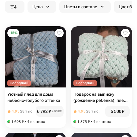
Цена
Цветы в составе
Цвет бук
-
15
%
Последний
Последний
Уютный плед для дома
Подарок на выписку
небесно-голубого оттенка
(рождение ребенка), плед
для новорождённых 💙 🤗
6 792
₽
5 500
₽
4.93
28 тыс.
7 990
₽
4.93
28 тыс.
1 698
₽
× 4 платежа
1 375
₽
× 4 платежа