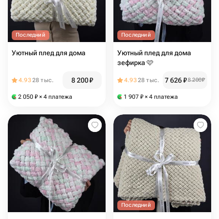
Последний
Последний
Уютный плед для дома
Уютный плед для дома
зефирка 🩷
8 200
₽
7 626
₽
4.93
28 тыс.
4.93
28 тыс.
8 200
₽
2 050
₽
× 4 платежа
1 907
₽
× 4 платежа
Последний