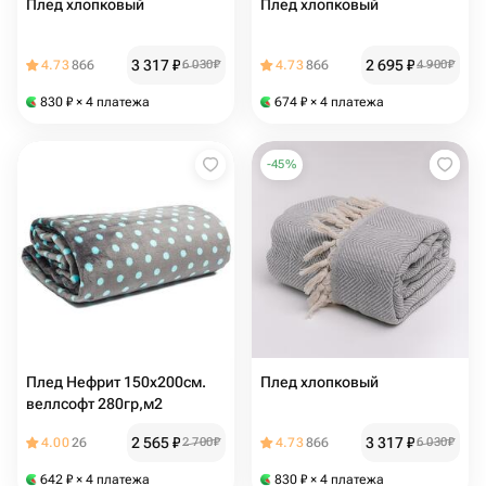
Плед хлопковый
Плед хлопковый
3 317
₽
2 695
₽
4.73
866
6 030
₽
4.73
866
4 900
₽
830
₽
× 4 платежа
674
₽
× 4 платежа
-
45
%
Плед Нефрит 150х200см.
Плед хлопковый
веллсофт 280гр,м2
2 565
₽
3 317
₽
4.00
26
2 700
₽
4.73
866
6 030
₽
642
₽
× 4 платежа
830
₽
× 4 платежа