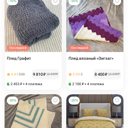
-
10
%
-
20
%
Последний
Последний
Плед Графит
Плед вязаный «Зигзаг»
9 810
₽
8 400
₽
4.83
508
10 900
₽
5.00
3
10 500
₽
2 453
₽
× 4 платежа
2 100
₽
× 4 платежа
-
20
%
-
20
%