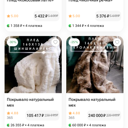
Плед «Кокосовый латте»
Плед «Молчная речка»
5 432
₽
5 376
₽
5.00
5 600
₽
5.00
5 600
₽
1 358
₽
× 4 платежа
1 344
₽
× 4 платежа
-
30
%
-
25
%
Покрывало натуральный
Покрывало натуральный
мех
мех
4.88
4.88
105 417
₽
240 000
₽
150 595
₽
320 000
₽
365
365
26 355
₽
× 4 платежа
60 000
₽
× 4 платежа