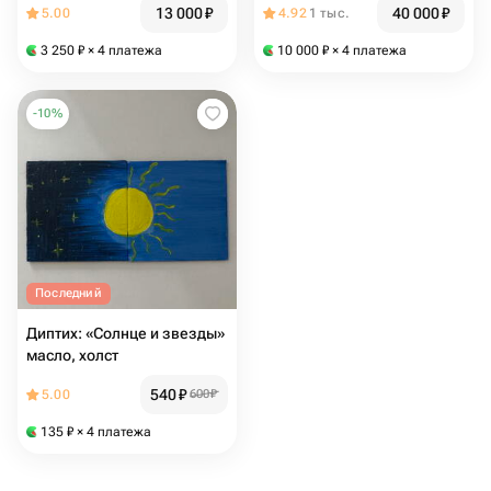
13 000
₽
40 000
₽
5.00
4.92
1 тыс.
картина море в дом
3 250
₽
× 4 платежа
10 000
₽
× 4 платежа
-
10
%
Последний
Диптих: «Солнце и звезды»
масло, холст
540
₽
5.00
600
₽
135
₽
× 4 платежа