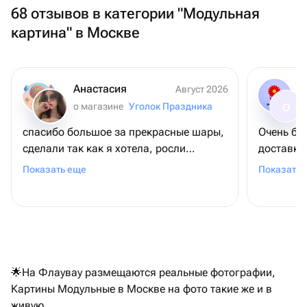
68 отзывов в категории "Модульная
картина" в Москве
Анастасия
Август 2026
о магазине
Уголок Праздника
О
спасибо большое за прекрасные шары,
Очень бы
сделали так как я хотела, росли
доставка
навстречу, спасибо🙏🏻🥰
времени 
Показать еще
Показать 
просто! 
🌟На Флаувау размещаются реальные фотографии,
Картины Модульные в Москве на фото такие же и в
живую.