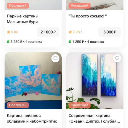
Последний
Последний
Парные картины
"Ты просто космос! "
Магнитные бури
21 000
₽
5 000
₽
5.00
2.75
5
5 250
₽
× 4 платежа
1 250
₽
× 4 платежа
Последний
Последний
Картина пейзаж с
Современная картина
облаками и небом триптих
«Океан», диптих. Голубая
картина для интерьера,