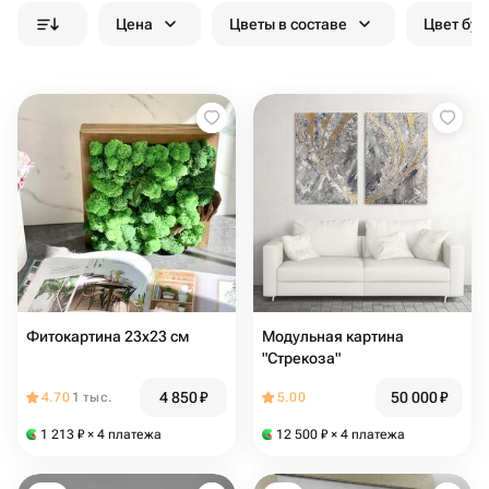
Цена
Цветы в составе
Цвет бук
Фитокартина 23х23 см
Модульная картина
"Стрекоза"
4 850
₽
50 000
₽
4.70
1 тыс.
5.00
1 213
₽
× 4 платежа
12 500
₽
× 4 платежа