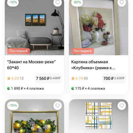
-
10
%
-
80
%
Последний
Последний
"Закакт на Москве-реке"
Картина объемная
60*40
«Клубника» (рамка к
подарок)
7 560
₽
700
₽
4.20
12
8 400
₽
4.70
43
3 500
₽
1 890
₽
× 4 платежа
175
₽
× 4 платежа
-
70
%