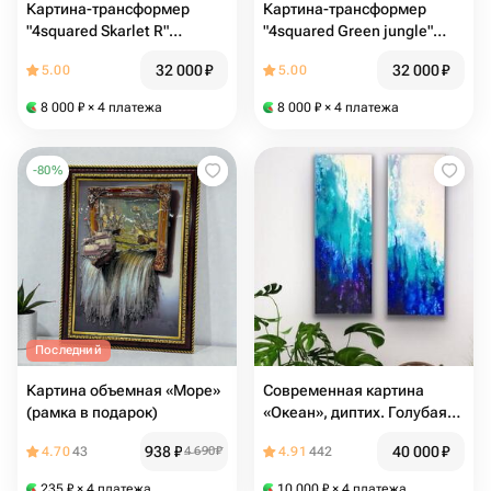
Картина-трансформер
Картина-трансформер
"4squared Skarlet R"
"4squared Green jungle"
140х140см
140х140см
32 000
₽
32 000
₽
5.00
5.00
8 000
₽
× 4 платежа
8 000
₽
× 4 платежа
-
80
%
Последний
Картина объемная «Море»
Современная картина
(рамка в подарок)
«Океан», диптих. Голубая
картина для интерьера,
938
₽
40 000
₽
4.70
43
4 690
₽
4.91
442
картина море в дом
235
₽
× 4 платежа
10 000
₽
× 4 платежа