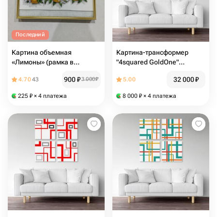
Последний
Картина объемная
Картина-трансформер
«Лимоны» (рамка в
"4squared GoldOne"
подарок)
140х140см
900
₽
32 000
₽
4.70
43
3 000
₽
5.00
225
₽
× 4 платежа
8 000
₽
× 4 платежа