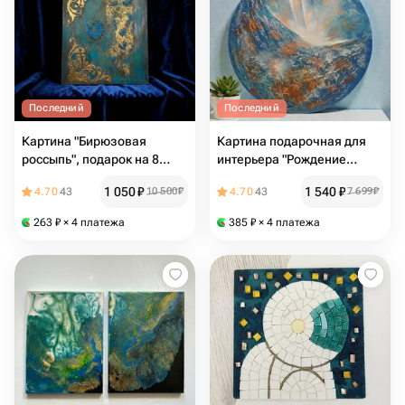
Последний
Последний
Картина "Бирюзовая
Картина подарочная для
россыпь", подарок на 8
интерьера "Рождение
марта
весны" 40 на 40
1 050
₽
1 540
₽
4.70
43
10 500
₽
4.70
43
7 699
₽
263
₽
× 4 платежа
385
₽
× 4 платежа