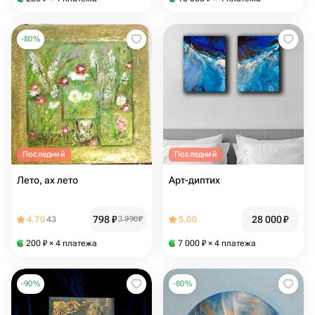
-
80
%
Последний
Последний
Лето, ах лето
Арт-диптих
798
₽
28 000
₽
4.70
43
3 990
₽
5.00
200
₽
× 4 платежа
7 000
₽
× 4 платежа
-
90
%
-
80
%