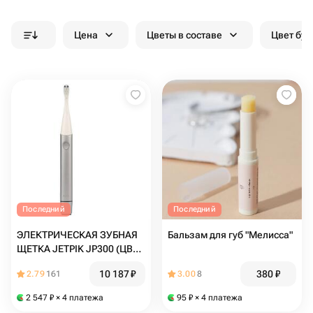
Цена
Цветы в составе
Цвет бук
Последний
Последний
ЭЛЕКТРИЧЕСКАЯ ЗУБНАЯ
Бальзам для губ "Мелисса"
ЩЕТКА JETPIK JP300 (ЦВЕТ
СЕРЕБРО)
10 187
₽
380
₽
2.79
161
3.00
8
2 547
₽
× 4 платежа
95
₽
× 4 платежа