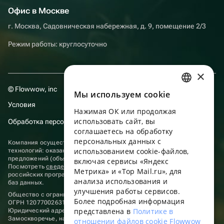
Офис в Москве
г. Москва, Садовническая набережная, д. 9, помещение 2/3
Режим работы: круглосуточно
×
© Flowwow, inc
Мы используем сookie
RUSSIAN
Условия
Нажимая ОК или продолжая
ENGLISH
использовать сайт, вы
Обработка персональных данных
UKRAINIAN
соглашаетесь на обработку
персональных данных с
Компания осуществляет деятельность в области информационных
PORTUGUESE
использованием cookie-файлов,
технологий: оказание услуг в сети “Интернет” по размещению
предложений (объявлений) продавцов о реализации товаров.
включая сервисы «Яндекс
SPANISH
Посмотреть
сведения о программах
, включенных в реестр
Метрика» и «Top Mail.ru», для
российских программ для электронных вычислительных машин и
анализа использования и
HUNGARIAN
баз данных.
улучшения работы сервисов.
Общество с ограниченной ответственностью «ФЛАУВАУ»
ITALIAN
Более подробная информация
ОГРН 1207700263198, ИНН 9702020445
представлена в
Политике в
Юридический адрес: г. Москва, вн.тер. г. Муниципальный округ
FRENCH
Замоскворечье, наб. Садовническая, д. 9, помещ. 2/3.
отношении файлов cookie Flowwow