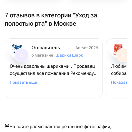
7 отзывов в категории "Уход за
полостью рта" в Москве
Отправитель
Август 2026
о магазине
Шарики Шарк
О
А
Очень довольны шариками . Продавец
Любимая 
осуществил все пожелания Рекомендую
собирает 
магазин
доставля
Показать еще
Показать 
мне очен
за её сч
потом в т
букету, 
глазами 
😁.
🌟На сайте размещаются реальные фотографии,