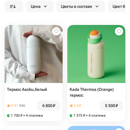
Цена
Цветы в составе
Цвет бук
Термос Asobu,белый
Kada Thermos (Orange)
термос
6 800
₽
5 500
₽
4.91
946
5.00
1 700
₽
× 4 платежа
1 375
₽
× 4 платежа