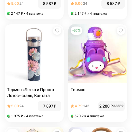
8 587
₽
8 587
₽
5.00
24
5.00
24
2 147
₽
× 4 платежа
2 147
₽
× 4 платежа
-
20
%
Термос «Легко и Просто
Термос
Лотос» сталь, Кантата
7 897
₽
2 280
₽
5.00
24
4.79
143
2 850
₽
1 975
₽
× 4 платежа
570
₽
× 4 платежа