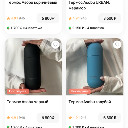
Термос Asobu коричневый
Термос Asobu URBAN,
марамор
6 800
₽
8 600
₽
4.91
946
4.91
946
1 700
₽
× 4 платежа
2 150
₽
× 4 платежа
Последний
Последний
Термос Asobu черный
Термос Asobu голубой
6 800
₽
6 800
₽
4.91
946
4.91
946
1 700
₽
× 4 платежа
1 700
₽
× 4 платежа