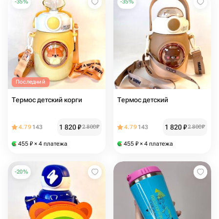
-
35
%
-
35
%
Последний
Термос детский корги
Термос детский
1 820
₽
1 820
₽
4.79
143
2 800
₽
4.79
143
2 800
₽
455
₽
× 4 платежа
455
₽
× 4 платежа
-
20
%