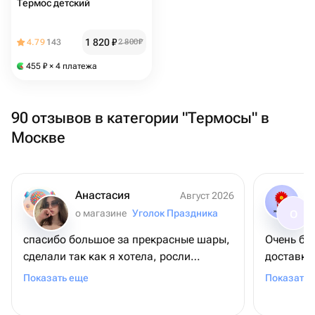
Термос детский
1 820
₽
4.79
143
2 800
₽
455
₽
× 4 платежа
90 отзывов в категории "Термосы" в
Москве
Анастасия
Август 2026
о магазине
Уголок Праздника
О
спасибо большое за прекрасные шары,
Очень бы
сделали так как я хотела, росли
доставка
навстречу, спасибо🙏🏻🥰
времени 
Показать еще
Показать 
просто! 