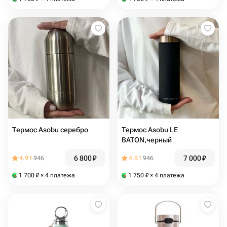
Термос Asobu серебро
Термос Asobu LE
BATON,черный
6 800
₽
7 000
₽
4.91
946
4.91
946
1 700
₽
× 4 платежа
1 750
₽
× 4 платежа