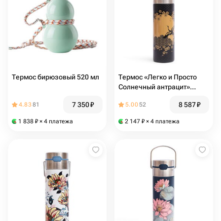
Термос бирюзовый 520 мл
Термос «Легко и Просто
Солнечный антрацит»
сталь, Кантата
7 350
₽
8 587
₽
4.83
81
5.00
52
1 838
₽
× 4 платежа
2 147
₽
× 4 платежа