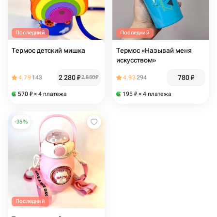
Последний
Последний
Термос детский мишка
Термос «Называй меня
искусством»
2 280
₽
780
₽
4.79
143
2 850
₽
4.93
294
570
₽
× 4 платежа
195
₽
× 4 платежа
-
35
%
Последний