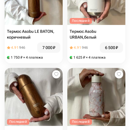
Последний
Термос Asobu LE BATON,
Термос Asobu
коричневый
URBAN,белый
7 000
₽
6 500
₽
4.91
946
4.91
946
1 750
₽
× 4 платежа
1 625
₽
× 4 платежа
Последний
Последний