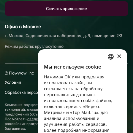
Скачать приложение
Офис в Москве
г. Москва, Садовническая набережная, д. 9, помещение 2/3
Режим работы: круглосуточно
×
Мы используем сookie
RUSSIAN
© Flowwow, inc
Нажимая ОК или продолжая
ENGLISH
Условия
использовать сайт, вы
UKRAINIAN
соглашаетесь на обработку
Обработка персональных данных
персональных данных с
PORTUGUESE
использованием cookie-файлов,
Компания осуществляет деятельность в области информационных
включая сервисы «Яндекс
SPANISH
технологий: оказание услуг в сети “Интернет” по размещению
Метрика» и «Top Mail.ru», для
предложений (объявлений) продавцов о реализации товаров.
анализа использования и
HUNGARIAN
Посмотреть
сведения о программах
, включенных в реестр
улучшения работы сервисов.
российских программ для электронных вычислительных машин и
ITALIAN
баз данных.
Более подробная информация