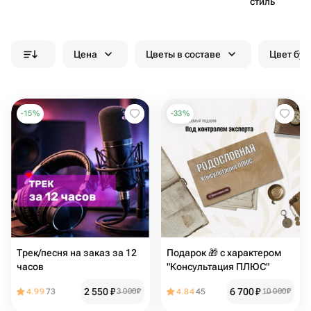
стиль
Цена
Цветы в составе
Цвет бук
-
15
%
-
33
%
Трек/песня на заказ за 12
Подарок 🎁 с характером
часов
"Консультация ПЛЮС"
2 550
₽
6 700
₽
4.99
73
3 000
₽
4.84
45
10 000
₽