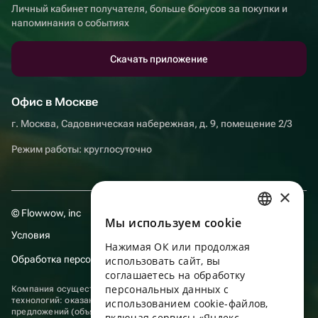
Личный кабинет получателя, больше бонусов за покупки и
напоминания о событиях
Скачать приложение
Офис в Москве
г. Москва, Садовническая набережная, д. 9, помещение 2/3
Режим работы: круглосуточно
×
© Flowwow, inc
Мы используем сookie
RUSSIAN
Условия
Нажимая ОК или продолжая
ENGLISH
Обработка персональных данных
использовать сайт, вы
UKRAINIAN
соглашаетесь на обработку
персональных данных с
Компания осуществляет деятельность в области информационных
PORTUGUESE
технологий: оказание услуг в сети “Интернет” по размещению
использованием cookie-файлов,
предложений (объявлений) продавцов о реализации товаров.
включая сервисы «Яндекс