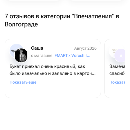
7 отзывов в категории "Впечатления" в
Волгограде
Саша
Август 2026
о магазине
FMART x Voroshilovsky
А
Букет приехал очень красивый, как
Замечате
было изначально и заявлено в карточке
спасибо 
товара. Цена-качество на 100%
оформлен
Показать еще
Показать 
мамы! С 
её порадовать! Достави
как и по
заказу и 
очень удо
спасибо!