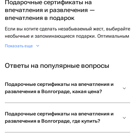
Подарочные сертификаты на
впечатления и развлечения —
впечатления в подарок
Если вы хотите сделать незабываемый жест, выбирайте
необычные и запоминающиеся подарки. Оптимальным
решением станет сертификат-впечатление в подарок —
Показать еще
оригинальный вариант восхитить близких
нестандартными и живыми моментами.
Ответы на популярные вопросы
Подарочные сертификаты на впечатления подходят на
любой вкус и возраст. Любителям экстрима отлично
подойдет сертификат на экстремальные и необычные
Подарочные сертификаты на впечатления и
развлечения, такой как прыжок с парашютом, полет в
развлечения в Волгограде, какая цена?
аэротрубе или динамичный квест. Те, кто любит
расслабление, будут рады получить в подарок билеты в
театр или концерт по специальному сертификату на
Подарочные сертификаты на впечатления и
мероприятие.
развлечения в Волгограде, где купить?
Преимущество таких подарков в том, что они дарят не