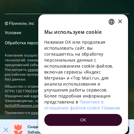
×
© Flowwow, inc
Мы используем сookie
Условия
RUSSIAN
Нажимая ОК или продолжая
Обработка персональных данных
ENGLISH
использовать сайт, вы
UKRAINIAN
соглашаетесь на обработку
Компания осуществляет деятельность в области информационных
персональных данных с
технологий: оказание услуг в сети “Интернет” по размещению
PORTUGUESE
предложений (объявлений) продавцов о реализации товаров.
использованием cookie-файлов,
Посмотреть
сведения о программах
, включенных в реестр
включая сервисы «Яндекс
SPANISH
российских программ для электронных вычислительных машин и
Метрика» и «Top Mail.ru», для
баз данных.
анализа использования и
HUNGARIAN
Общество с ограниченной ответственностью «ФЛАУВАУ»
улучшения работы сервисов.
ОГРН 1207700263198, ИНН 9702020445
ITALIAN
Более подробная информация
Юридический адрес: г. Москва, вн.тер. г. Муниципальный округ
Замоскворечье, наб. Садовническая, д. 9, помещ. 2/3.
представлена в
Политике в
FRENCH
hello@flowwow.com
8 800 555-16-15
отношении файлов cookie Flowwow
Применяются
рекомендательные технологии
TURKISH
OK
GERMAN
Скидка до 10% на первый заказ!
Открыть
Забирайте промокод в приложении!