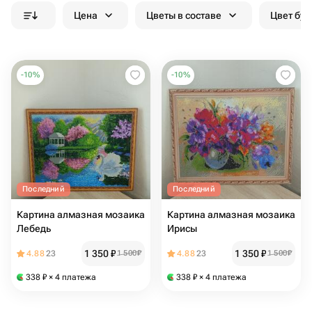
Цена
Цветы в составе
Цвет бук
-
10
%
-
10
%
Последний
Последний
Картина алмазная мозаика
Картина алмазная мозаика
Лебедь
Ирисы
1 350
₽
1 350
₽
4.88
23
1 500
₽
4.88
23
1 500
₽
338
₽
× 4 платежа
338
₽
× 4 платежа