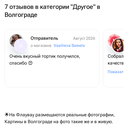
7 отзывов в категории "Другое" в
Волгограде
Отправитель
Август 2026
о магазине
Vasilieva Sweets
О
Очень вкусный тортик получился,
Собрали 
спасибо 😍
качестве
спасибо!
Показать 
🌟На Флаувау размещаются реальные фотографии,
Картины в Волгограде на фото такие же и в живую.