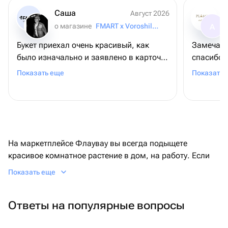
Саша
Август 2026
о магазине
FMART x Voroshilovsky
А
Букет приехал очень красивый, как
Замечате
было изначально и заявлено в карточке
спасибо 
товара. Цена-качество на 100%
оформлен
Показать еще
Показать 
мамы! С 
её порадовать! Достави
как и по
заказу и 
очень удо
спасибо!
На маркетплейсе Флаувау вы всегда подыщете
красивое комнатное растение в дом, на работу. Если
хотите купить орхидею в подарок сестре, но не знаете
Показать еще
ее адрес, укажите номер телефона, в таком случае
селлер свяжется и уточнит информацию. Доставка
Ответы на популярные вопросы
будет быстрой, если цветок есть в наличии.
Одно из самых очаровательных комнатных растений,