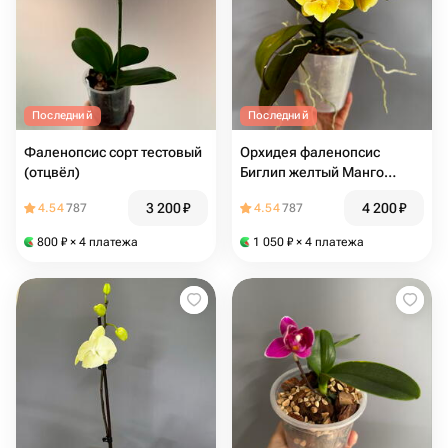
Последний
Последний
Фаленопсис сорт тестовый
Орхидея фаленопсис
(отцвёл)
Биглип желтый Манго
Mango (не цветёт)
3 200
₽
4 200
₽
4.54
787
4.54
787
800
₽
× 4 платежа
1 050
₽
× 4 платежа