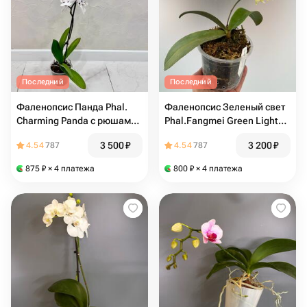
Последний
Последний
Фаленопсис Панда Phal.
Фаленопсис Зеленый свет
Charming Panda с рюшами
Phal.Fangmei Green Light
(отцвел)
FM-1553 (отцвёл)
3 500
₽
3 200
₽
4.54
787
4.54
787
875
₽
× 4 платежа
800
₽
× 4 платежа