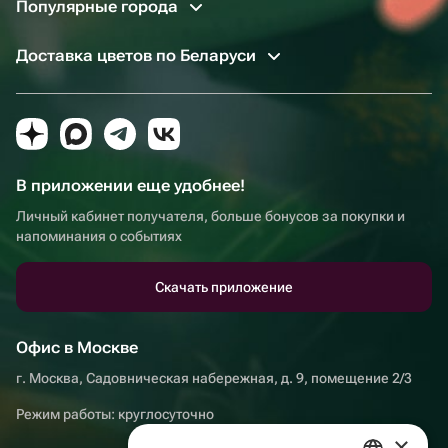
Мгновенное подтверждение заказа. Не нужно ждать
Популярные города
звонков от сотрудника: о том, что заказ принят, вы
узнаете из личного кабинета на сайте или в
Доставка цветов по Беларуси
приложении.
Прозрачный рейтинг магазинов. Он основан на
реальных отзывах о товарах. Можно посмотреть
фото уже доставленных орхидей и принять
рациональное решение.
В приложении еще удобнее!
Прямой чат с продавцом. Все вопросы о растениях
Личный кабинет получателя, больше бонусов за покупки и
можно тут же задать тому, кто их продает.
напоминания о событиях
Фото до доставки. Перед тем, как отправить курьера
с заказом, вам загрузят снимок вашей покупки,
Скачать приложение
чтобы вы могли убедиться в качестве или внести
изменения.
Офис в Москве
г. Москва, Садовническая набережная, д. 9, помещение 2/3
Режим работы: круглосуточно
×