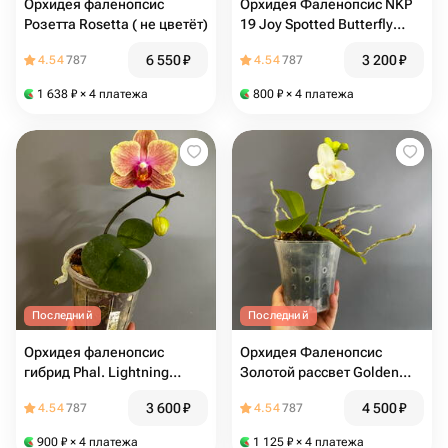
Орхидея фаленопсис
Орхидея Фаленопсис NKP
Розетта Rosetta ( не цветёт)
19 Joy Spotted Butterfly
Wild Leopard Дикий
6 550
₽
3 200
₽
4.54
787
4.54
787
леопард (отцвёл)
1 638
₽
× 4 платежа
800
₽
× 4 платежа
Последний
Последний
Орхидея фаленопсис
Орхидея Фаленопсис
гибрид Phal. Lightning
Золотой рассвет Golden
Peloric x Joy Sara Lady
Dawn бабочка (не цветёт)
3 600
₽
4 500
₽
4.54
787
4.54
787
(отцвел)
900
₽
× 4 платежа
1 125
₽
× 4 платежа