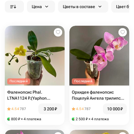
Цена
Цветы в составе
Цвет бук
Последний
Последний
Фаленопсис Phal.
Орхидея фаленопсис
LTNA1124 P.(Yaphon
Поцелуй Ангела трилипс
Perfume-Sogo Manager) ES
Angel s Kiss (не цветёт)
3 200
₽
10 000
₽
4.54
787
4.54
787
(отцвёл)
800
₽
× 4 платежа
2 500
₽
× 4 платежа