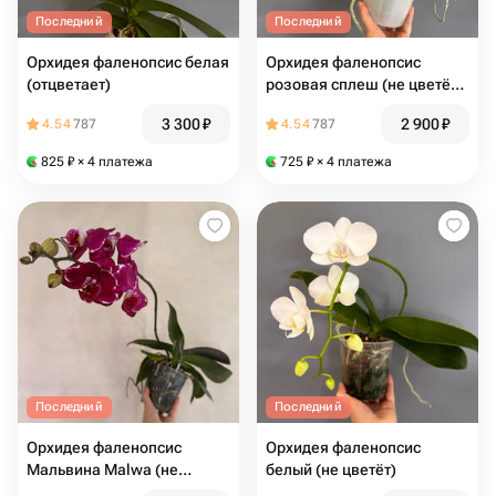
Последний
Последний
Орхидея фаленопсис белая
Орхидея фаленопсис
(отцветает)
розовая сплеш (не цветёт
сейчас)
3 300
₽
2 900
₽
4.54
787
4.54
787
825
₽
× 4 платежа
725
₽
× 4 платежа
Последний
Последний
Орхидея фаленопсис
Орхидея фаленопсис
Мальвина Malwa (не
белый (не цветёт)
цветёт)