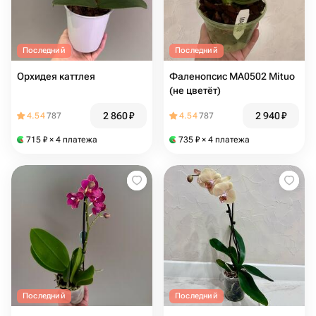
Последний
Последний
Орхидея каттлея
Фаленопсис MA0502 Mituo
(не цветёт)
2 860
₽
2 940
₽
4.54
787
4.54
787
715
₽
× 4 платежа
735
₽
× 4 платежа
Последний
Последний