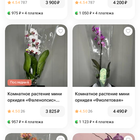
3 900
₽
4 200
₽
4.54
787
4.54
787
ароматная (цветёт)
мутация бантик (цветёт)
975
₽
× 4 платежа
1 050
₽
× 4 платежа
Последний
Комнатное растение мини
Комнатное растение мини
орхидея «Фаленопсис»
орхидея «Фиолетовая»
белая
3 825
₽
4 490
₽
4.50
26
4.50
26
957
₽
× 4 платежа
1 123
₽
× 4 платежа