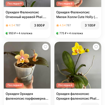
Последний
Последний
Орхидея Фаленопсис
Орхидея Фаленопсис
Огненный муравей Phal.
Милая Холли Cute Holly (не
Fire Ant (цветёт)
цветёт)
3 800
₽
3 100
₽
4.54
787
4.54
787
950
₽
× 4 платежа
775
₽
× 4 платежа
Последний
Последний
Орхидея Орхидея
Орхидея фаленопсис
фаленопсис парфюмерная
Орхидея фаленопсис Phal.
фабрика Валкион Valkion
Fuller s Sunset 646 (peloric)