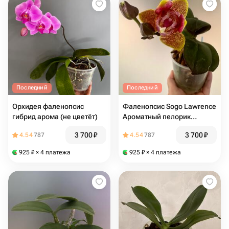
Последний
Последний
Орхидея фаленопсис
Фаленопсис Sogo Lawrence
гибрид арома (не цветёт)
Ароматный пелорик
восковой PF 5051 (отцвел,
3 700
₽
3 700
₽
4.54
787
4.54
787
мутант)
925
₽
× 4 платежа
925
₽
× 4 платежа