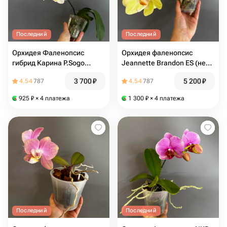
Последний
Последний
Орхидея Фаленопсис
Орхидея фаленопсис
гибрид Карина P.Sogo
Jeannette Brandon ES (не
Yukidian ES x LTNA832 P.
цветёт)
3 700
₽
5 200
₽
4.54
787
4.54
787
(Sogo Yukidian x Sin Yuan
Golden Beauty) ES (цветёт)
925
₽
× 4 платежа
1 300
₽
× 4 платежа
Последний
Последний