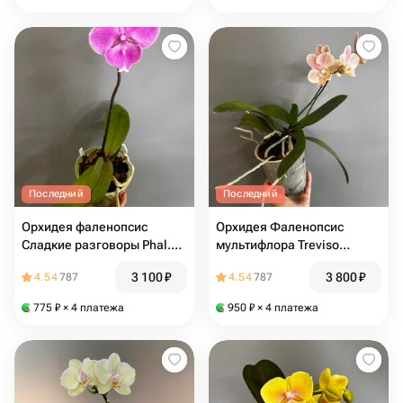
Последний
Последний
Орхидея фаленопсис
Орхидея Фаленопсис
Сладкие разговоры Phal.
мультифлора Treviso
Sweet Talk (цветёт)
(цветёт)
3 100
₽
3 800
₽
4.54
787
4.54
787
775
₽
× 4 платежа
950
₽
× 4 платежа