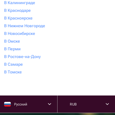
В Калининграде
заботливые опрыскивания.
Дендробиум. Этот сорт внешне не такой тонкий, как
В Краснодаре
другие, и похож на большое пышно цветущее
В Красноярске
домашнее растение. Цветет орхидея дендробиум не
В Нижнем Новгороде
так долго, всего 1-2 месяца, зато в этот период она
В Новосибирске
неотразима: на одном стебле распускается целая
пышная горжетка из бутонов.
В Омске
Каттлея. Этот сорт с ажурными лепестками можно
В Перми
смело назвать сложным. Ему следует обеспечить
В Ростове-на-Дону
надлежащий температурный режим (не выше 20
В Самаре
градусов), Регулярно удобрять минеральными
добавками, а летом обеспечить долгий световой
В Томске
день. Это относительно редкое растение: может
потребоваться ездить по разным магазинам, чтобы
купить такую орхидею. {Сity} — один из городов, где
функционирует онлайн-маркетплейс Флаувау. Там
можно без больших усилий выбрать нужный живой
Русский
RUB
цветок в одном из сотен специализированных
магазинов.