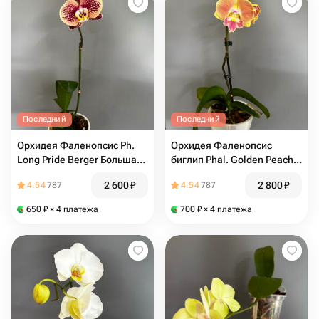
Последний
Последний
Орхидея Фаленопсис Ph.
Орхидея Фаленопсис
Long Pride Berger Большая
биглип Phal. Golden Peach
гордость Бергера 3402 (не
Золотой персик (не цветёт)
2 600
₽
2 800
₽
4.54
787
4.54
787
цветёт)
650
₽
× 4 платежа
700
₽
× 4 платежа