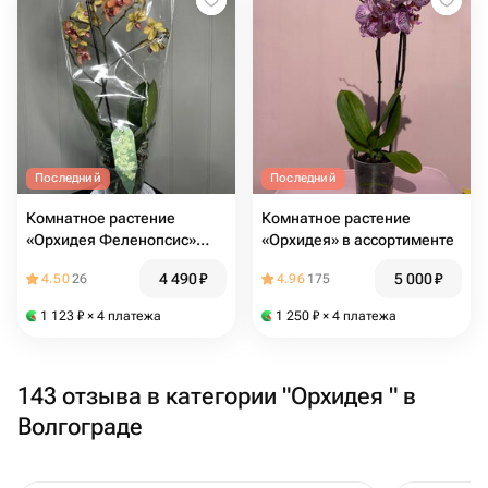
Последний
Последний
Комнатное растение
Комнатное растение
«Орхидея Феленопсис»
«Орхидея» в ассортименте
пятнистая
4 490
₽
5 000
₽
4.50
26
4.96
175
1 123
₽
× 4 платежа
1 250
₽
× 4 платежа
143 отзыва в категории "Орхидея " в
Волгограде