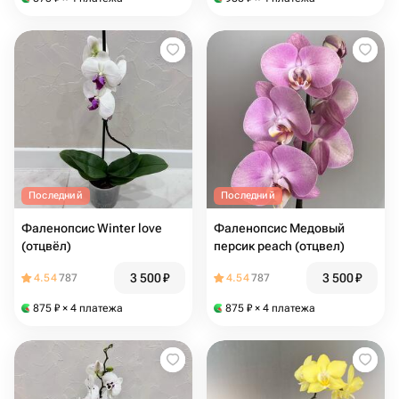
Последний
Последний
Фаленопсис Winter love
Фаленопсис Медовый
(отцвёл)
персик peach (отцвел)
3 500
₽
3 500
₽
4.54
787
4.54
787
875
₽
× 4 платежа
875
₽
× 4 платежа