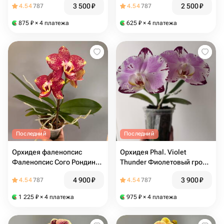
3 500
₽
2 500
₽
4.54
787
4.54
787
875
₽
× 4 платежа
625
₽
× 4 платежа
Последний
Последний
Орхидея фаленопсис
Орхидея Phal. Violet
Фаленопсис Сого Рондини
Thunder Фиолетовый гром
Ph. Sogo Rondini (не цветёт
(не цветёт)
4 900
₽
3 900
₽
4.54
787
4.54
787
сейчас)
1 225
₽
× 4 платежа
975
₽
× 4 платежа