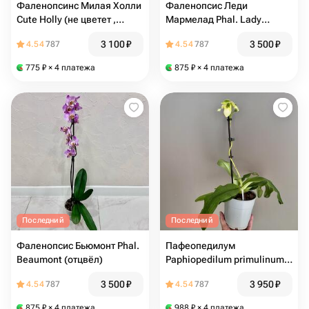
Фаленопсинс Милая Холли
Фаленопсис Леди
Cute Holly (не цветет ,
Мармелад Phal. Lady
арома, миди)
Marmelade (отцвел)
3 100
₽
3 500
₽
4.54
787
4.54
787
775
₽
× 4 платежа
875
₽
× 4 платежа
Последний
Последний
Фаленопсис Бьюмонт Phal.
Пафеопедилум
Beaumont (отцвёл)
Paphiopedilum primulinum
зеленый (цветёт)
3 500
₽
3 950
₽
4.54
787
4.54
787
875
₽
× 4 платежа
988
₽
× 4 платежа