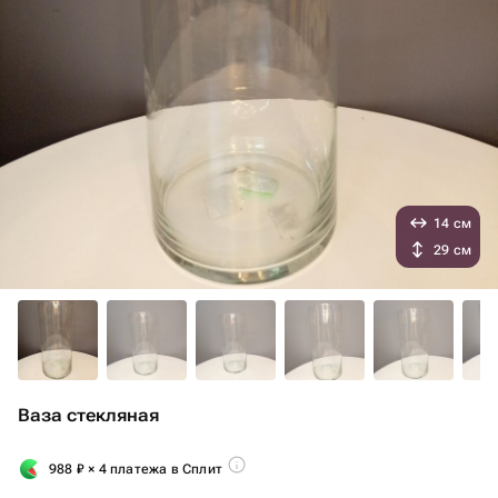
14 см
29 см
Ваза стекляная
988
₽
× 4 платежа в Сплит