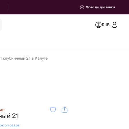
Фото до доставки
RUB
ет клубничный 21 в Калуге
ует
ный 21
ок о товаре