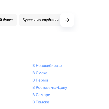
й букет
Букеты из клубники
Букет из конфет
К
В Новосибирске
В Омске
В Перми
В Ростове-на-Дону
В Самаре
В Томске