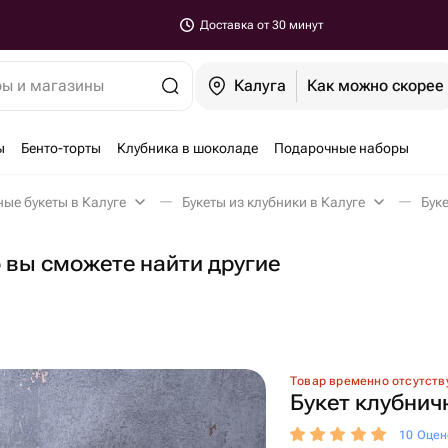
Доставка от 30 минут
ры и магазины
Калуга
Как можно скорее
ы
Бенто-торты
Клубника в шоколаде
Подарочные наборы
ые букеты в Калуге
Букеты из клубники в Калуге
Бук
о вы сможете найти другие
Товар временно отсутств
Букет клубнич
10 Оцен