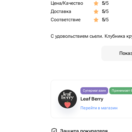
Цена/Качество
5
/5
Доставка
5
/5
Соответствие
5
/5
С удовольствием сьели. Клубника к
Показ
Супермагазин
Принимает 
Leaf Berry
Перейти в магазин
Защита покупателя