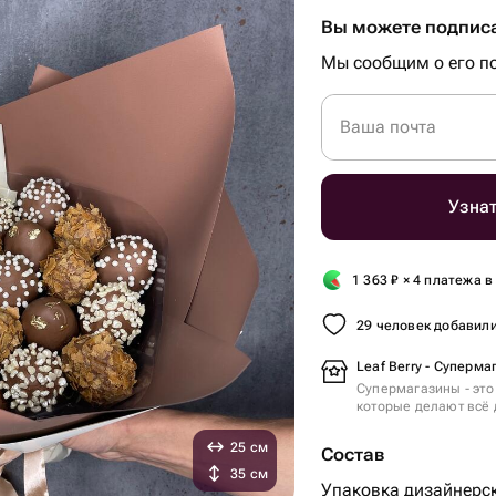
Вы можете подписа
Мы сообщим о его по
Ваша почта
Узнат
1 363
₽
× 4 платежа в
29 человек добавили
Leaf Berry - Суперма
Супермагазины - это
которые делают всё 
25 см
Состав
35 см
Упаковка дизайнерск