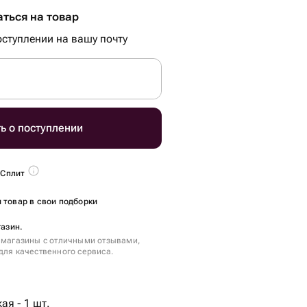
ться на товар
ступлении на вашу почту
ь о поступлении
 Сплит
 товар в свои подборки
газин.
 магазины с отличными отзывами,
для качественного сервиса.
ая - 1 шт.