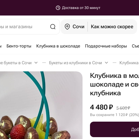
Доставка от 30 минут
ры и магазины
Сочи
Как можно скорее
ы
Бенто-торты
Клубника в шоколаде
Подарочные наборы
Съе
е букеты в Сочи
Букеты из клубники в Сочи
Клубника в м
шоколаде и с
клубника
4 480
₽
5 600
₽
Вы сохраните
1 120
₽
(
20
%
Доб