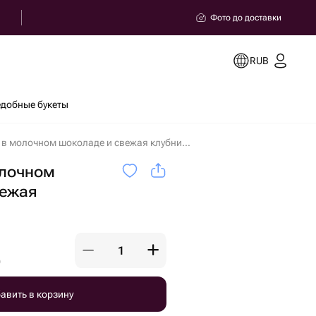
Фото до доставки
RUB
добные букеты
Клубника в молочном шоколаде и свежая клубника в Сочи
олочном
вежая
)
авить в корзину