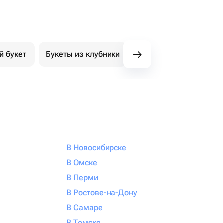
й букет
Букеты из клубники
Букет из конфет
К
В Новосибирске
В Омске
В Перми
В Ростове-на-Дону
В Самаре
В Томске