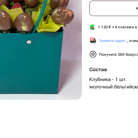
1 120
₽
× 4 платежа в
Укажите адрес
, и м
Получите 269 бонус
Состав
Клубника - 1 шт.
молочный бельгийски