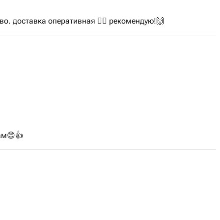
иво. доставка оперативная 👍🏼 рекомендую!🙌
ам😊👍