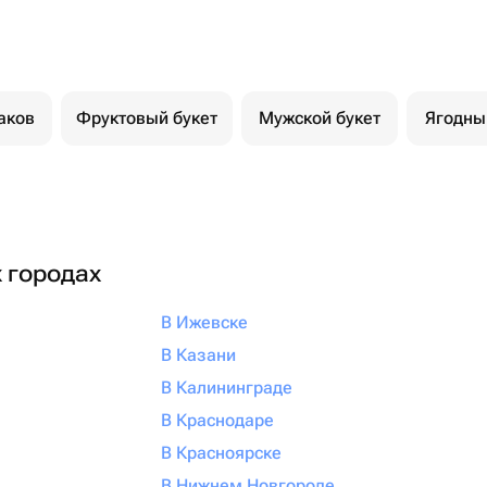
аков
Фруктовый букет
Мужской букет
Ягодны
х городах
В Ижевске
В Казани
В Калининграде
В Краснодаре
В Красноярске
В Нижнем Новгороде