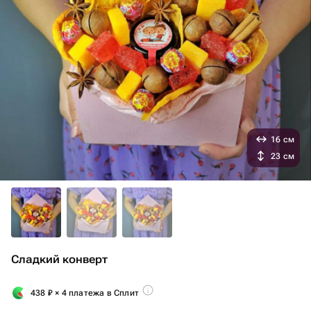
16 см
23 см
Сладкий конверт
438
₽
× 4 платежа в Сплит