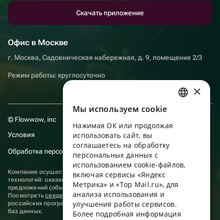
Скачать приложение
Офис в Москве
г. Москва, Садовническая набережная, д. 9, помещение 2/3
Режим работы: круглосуточно
×
Мы используем сookie
RUSSIAN
© Flowwow, inc
Нажимая ОК или продолжая
ENGLISH
Условия
использовать сайт, вы
UKRAINIAN
соглашаетесь на обработку
Обработка персональных данных
персональных данных с
PORTUGUESE
использованием cookie-файлов,
Компания осуществляет деятельность в области информационных
включая сервисы «Яндекс
SPANISH
технологий: оказание услуг в сети “Интернет” по размещению
Метрика» и «Top Mail.ru», для
предложений (объявлений) продавцов о реализации товаров.
анализа использования и
HUNGARIAN
Посмотреть
сведения о программах
, включенных в реестр
улучшения работы сервисов.
российских программ для электронных вычислительных машин и
ITALIAN
баз данных.
Более подробная информация