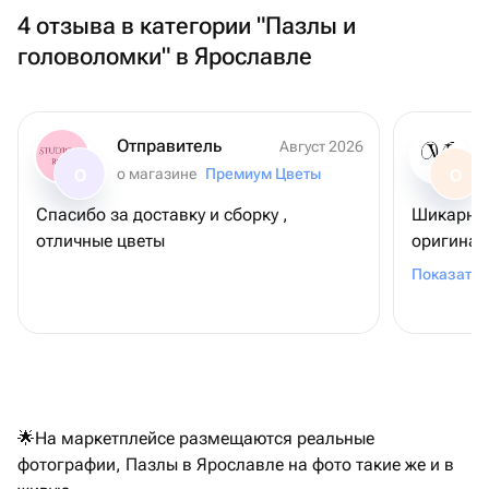
4 отзыва в категории "Пазлы и
головоломки" в Ярославле
Отправитель
Август 2026
о магазине
Премиум Цветы
О
О
Спасибо за доставку и сборку ,
Шикарный
отличные цветы
оригинал
букета с 
Показать 
заморачи
🌟На маркетплейсе размещаются реальные
фотографии, Пазлы в Ярославле на фото такие же и в