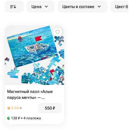
Цена
Цветы в составе
Цвет бук
Магнитный пазл «Алые
паруса мечты» —
мотивационный подарок
550
₽
5.00
4
выпускнику, подростку и
школьнику, 24 детали
138
₽
× 4 платежа