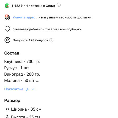
1 482
₽
× 4 платежа в Сплит
Укажите адрес
, и мы узнаем стоимость доставки
6 человек добавили товар в свои подборки
Получите 178 бонусов
Состав
Клубника - 700 гр.
Рускус - 1 шт.
Виноград - 200 гр.
Малина - 50 шт.
Черешня горсть - 1 шт.
Показать еще
Ежевика - 50 гр.
Дизайнерская упаковка - 1 шт.
Размер
Ширина - 35 см
Высота - 25 см