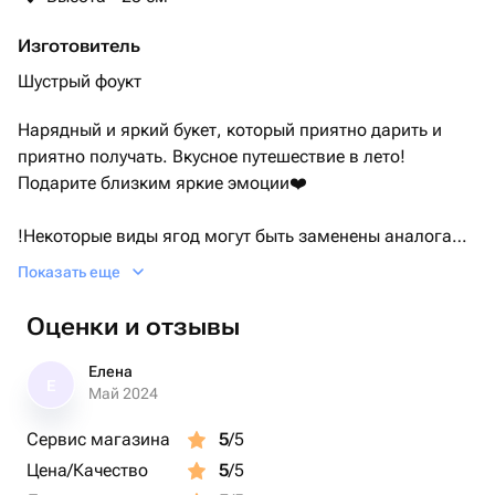
Изготовитель
Шустрый фоукт
Нарядный и яркий букет, который приятно дарить и
приятно получать. Вкусное путешествие в лето!
Подарите близким яркие эмоции❤️
!Некоторые виды ягод могут быть заменены аналогами
из мармелада, либо другими вариантами в силу их
Показать еще
сезонности.
Оценки и отзывы
Букет доставляется в защитной пленке.
Елена
Е
Май 2024
Сервис магазина
5
/5
Цена/Качество
5
/5