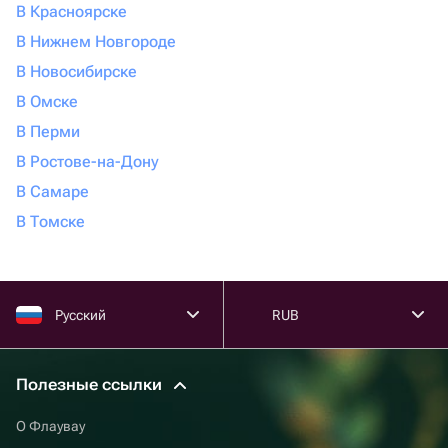
В Красноярске
В Нижнем Новгороде
В Новосибирске
В Омске
В Перми
В Ростове-на-Дону
В Самаре
В Томске
Русский
RUB
Полезные ссылки
О Флаувау